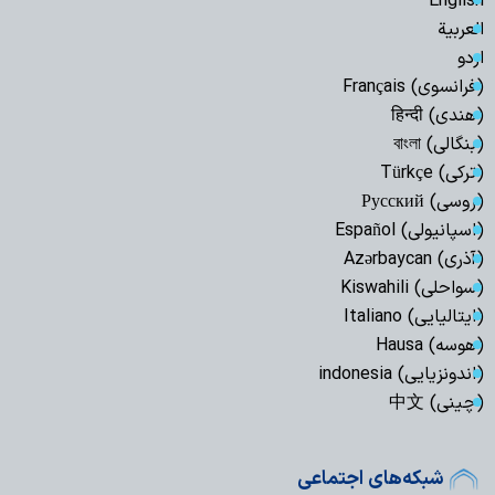
English
العربیة
اردو
(فرانسوی) Français
(هندی) हिन्दी
(بنگالی) বাংলা
(ترکی) Türkçe
(روسی) Русский
(اسپانیولی) Español
(آذری) Azərbaycan
(سواحلی) Kiswahili
(ایتالیایی) Italiano
(هوسه) Hausa
(اندونزیایی) indonesia
(چینی) 中文
شبکه‌های اجتماعی