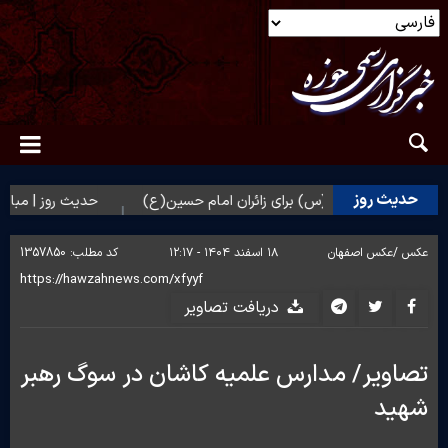
حدیث روز
ستغفار حضرت زهرا(س) برای زائران امام حسین(ع)
حدیث روز | مباهات 
عکس /
عکس اصفهان
۱۸ اسفند ۱۴۰۴ - ۱۲:۱۷
کد مطلب:
1357850
دریافت تصاویر
تصاویر/ مدارس علمیه کاشان در سوگ رهبر
شهید