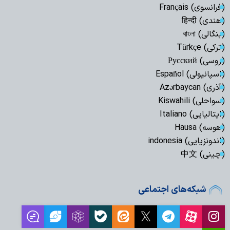
(فرانسوی) Français
(هندی) हिन्दी
(بنگالی) বাংলা
(ترکی) Türkçe
(روسی) Русский
(اسپانیولی) Español
(آذری) Azərbaycan
(سواحلی) Kiswahili
(ایتالیایی) Italiano
(هوسه) Hausa
(اندونزیایی) indonesia
(چینی) 中文
شبکه‌های اجتماعی