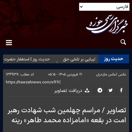
حدیث روز
حدیث روز | شکیبایی بر تلخی حق
حدیث روز | استغفار حضرت زهرا(
عکس /
عکس مازندران
۲۱ فروردین ۱۴۰۵ - ۰۵:۱۵
کد مطلب:
1369138
دریافت تصاویر
تصاویر / مراسم چهلمین شب شهادت رهبر
امت در بقعه «امامزاده محمد طاهر» رینه