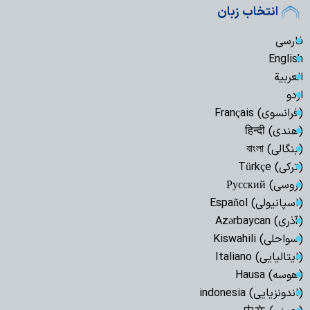
انتخاب زبان
فارسی
English
العربیة
اردو
(فرانسوی) Français
(هندی) हिन्दी
(بنگالی) বাংলা
(ترکی) Türkçe
(روسی) Русский
(اسپانیولی) Español
(آذری) Azərbaycan
(سواحلی) Kiswahili
(ایتالیایی) Italiano
(هوسه) Hausa
(اندونزیایی) indonesia