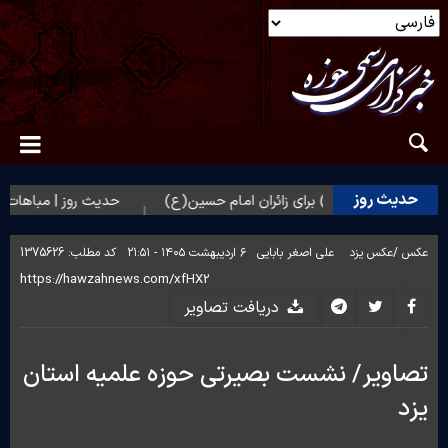
حدیث روز
 حضرت زهرا(س) برای زائران امام حسین(ع)
حدیث روز | مباهات خداوند
عکس /
عکس یزد
علی اصغر بابایی
۶ اردیبهشت ۱۴۰۵ - ۲۱:۵۱
کد مطلب:
1375626
دریافت تصاویر
تصاویر/ نشست بصیرتی حوزه علمیه استان
یزد