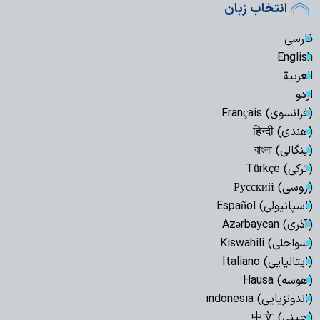
انتخاب زبان
فارسی
English
العربیة
اردو
(فرانسوی) Français
(هندی) हिन्दी
(بنگالی) বাংলা
(ترکی) Türkçe
(روسی) Русский
(اسپانیولی) Español
(آذری) Azərbaycan
(سواحلی) Kiswahili
(ایتالیایی) Italiano
(هوسه) Hausa
(اندونزیایی) indonesia
(چینی) 中文