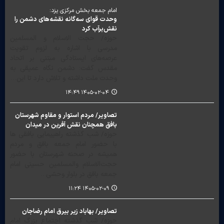
امام جمعه بخش مرکزی یزد:
وحدت قوای سه‌گانه نقشه‌های دشمن را
نقش‌برآب کرد
حوزه/ حجت الاسلام و المسلمین
مدرسی با اشاره به لزوم تقویت
عرصه‌های ایستادگی مبتنی بر اتحاد
مقدس گفت: دشمن نگاه عمیقی به
وحدت ملت داشته و تلاش دارد تا این…
۱۴۰۵-۰۲-۰۴ ۱۴:۴۹
تصاویر/ مردم استوار و مقاوم شهرستان
بافق همچنان نقش آفرین در میدان
حوزه/ شب گذشته راهپیمایی بافقی ها
با حضور امام جمعه بافق و مردم
همیشه در صحنه شهرستان با حضور
حجت‌الاسلام والمسلمین حسینی امام
جمعه بافق در بلوار وحشی…
۱۴۰۵-۰۲-۰۹ ۱۱:۲۴
تصاویر/ بهاباد زیر بیرق امام رضاجان
حوزه/ شب گذشته اجتماع بزرگ امام