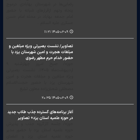
رضایی‌ها در شهرستان بهابادی درموج
پنجاه ونهم ازقرارهای شبانه با حضور
امام جمعه بهاباد در محله امام حسن
عسکری علیه السلام…
۱۴۰۵-۰۲-۰۹ ۱۱:۲۱
تصاویر/ نشست بصیرتی ویژه مبلغین و
مبلغات هجرت و امین شهرستان یزد با
حضور خدام حرم مطهر رضوی
حوزه/ صبح امروز چهارشنبه ٩
اردیبهشت‌ماه ١۴٠۵، نشست بصیرتی
ویژه مبلغین و مبلغات هجرت و امین
شهرستان یزد با حضور حجت‌الاسلام
مصطفی شعبان‌زاده معاون تبلیغ…
۱۴۰۵-۰۲-۰۹ ۲۰:۳۵
آغاز برنامه‌های گسترده جذب طلاب جدید
در حوزه علمیه استان یزد+ تصاویر
حوزه/ جلسه کارگروه جذب و پذیرش
حوزه علمیه استان یزد با حضور مدیر
حوزه علمیه استان یزد و اعضای