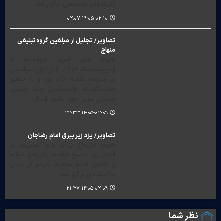
کمیته‌های تخصصی برگزار شد.
۱۴۰۵-۰۲-۱۰ ۰۲:۰۷
تصاویر/ تجلیل از مبلغین گروه تبلیغی
منهاج
حوزه/ ظهر امروز چهارشنبه ٩
اردیبهشت‌ماه ١۴٠۵، با برگزاری مراسمی
در مدرسه علمیه خان یزد و با حضور
حجت‌الاسلام والمسلمین سید حسین
حسینی مدیر حوزه علمیه استان…
۱۴۰۵-۰۲-۰۹ ۲۲:۳۳
تصاویر/ یزد زیر بیرق امام رضاجان
حوزه/ اجتماع بزرگ امام رضایی‌ها در
استان یزد درموج شصتم ازقرارهای شبانه
با حضور اقشار مختلف مردم در محل
پارک شادی برگزار شد.
۱۴۰۵-۰۲-۰۹ ۲۱:۳۷
نظر شما