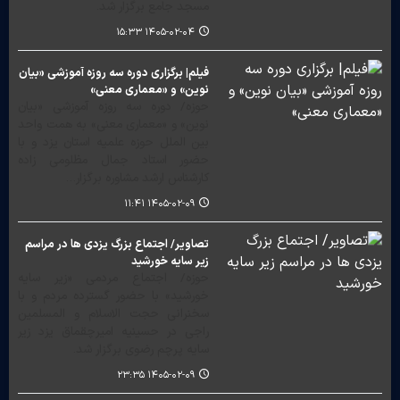
مسجد جامع برگزار شد.
۱۴۰۵-۰۲-۰۴ ۱۵:۳۳
فیلم| برگزاری دوره سه روزه آموزشی «بیان
نوین» و «معماری معنی»
حوزه/ دوره سه روزه آموزشی «بیان
نوین» و «معماری معنی» به همت واحد
بین الملل حوزه علمیه استان یزد و با
حضور استاد جمال مظلومی زاده
کارشناس ارشد مشاوره برگزار…
۱۴۰۵-۰۲-۰۹ ۱۱:۴۱
تصاویر/ اجتماع بزرگ یزدی ها در مراسم
زیر سایه خورشید
حوزه/ اجتماع مردمی «زیر سایه
خورشید» با حضور گسترده مردم و با
سخنرانی حجت الاسلام و المسلمین
راجی در حسینیه امیرچقماق یزد زیر
سایه پرچم رضوی برگزار شد.
۱۴۰۵-۰۲-۰۹ ۲۳:۳۵