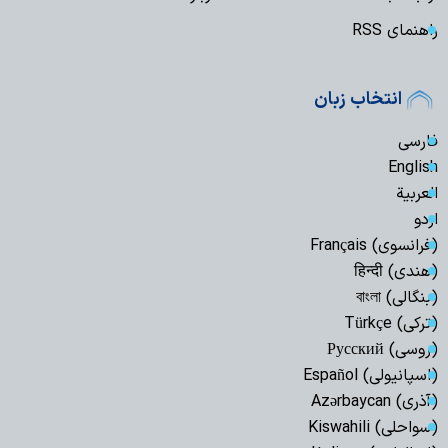
راهنمای RSS
انتخاب زبان
فارسی
English
العربیة
اردو
(فرانسوی) Français
(هندی) हिन्दी
(بنگالی) বাংলা
(ترکی) Türkçe
(روسی) Русский
(اسپانیولی) Español
(آذری) Azərbaycan
(سواحلی) Kiswahili