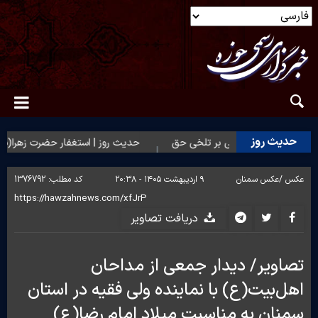
حدیث روز
دیث روز | شکیبایی بر تلخی حق
حدیث روز | استغفار حضرت زهرا(س) بر
عکس /
عکس سمنان
۹ اردیبهشت ۱۴۰۵ - ۲۰:۳۸
کد مطلب:
1376792
دریافت تصاویر
تصاویر/ دیدار جمعی از مداحان
اهل‌بیت(ع) با نماینده ولی فقیه در استان
سمنان به مناسبت میلاد امام رضا(ع)