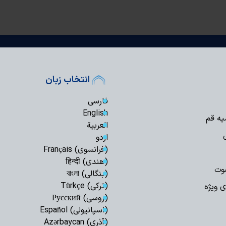
انتخاب زبان
فارسی
English
یه قم
العربیة
اردو
(فرانسوی) Français
(هندی) हिन्दी
وت
(بنگالی) বাংলা
(ترکی) Türkçe
ی ویژه
(روسی) Русский
(اسپانیولی) Español
(آذری) Azərbaycan