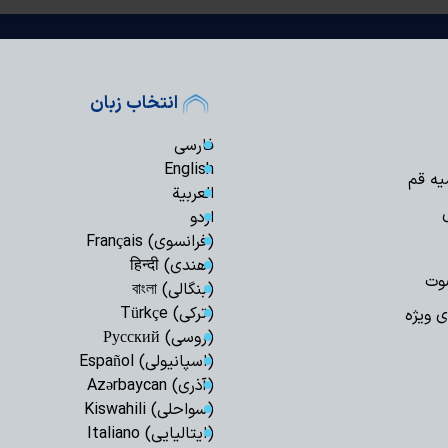
انتخاب زبان
فارسی
English
یه قم
العربیة
اردو
(فرانسوی) Français
(هندی) हिन्दी
وت
(بنگالی) বাংলা
(ترکی) Türkçe
ی ویژه
(روسی) Русский
(اسپانیولی) Español
(آذری) Azərbaycan
(سواحلی) Kiswahili
(ایتالیایی) Italiano