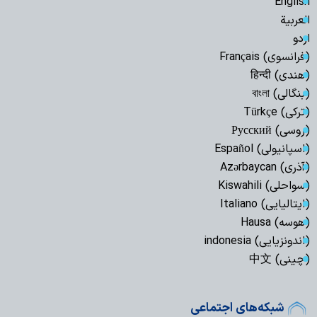
English
العربیة
اردو
(فرانسوی) Français
(هندی) हिन्दी
(بنگالی) বাংলা
(ترکی) Türkçe
(روسی) Русский
(اسپانیولی) Español
(آذری) Azərbaycan
(سواحلی) Kiswahili
(ایتالیایی) Italiano
(هوسه) Hausa
(اندونزیایی) indonesia
(چینی) 中文
شبکه‌های اجتماعی