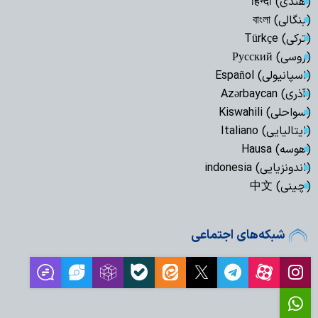
(هندی) हिन्दी
(بنگالی) বাংলা
(ترکی) Türkçe
(روسی) Русский
(اسپانیولی) Español
(آذری) Azərbaycan
(سواحلی) Kiswahili
(ایتالیایی) Italiano
(هوسه) Hausa
(اندونزیایی) indonesia
(چینی) 中文
شبکه‌های اجتماعی