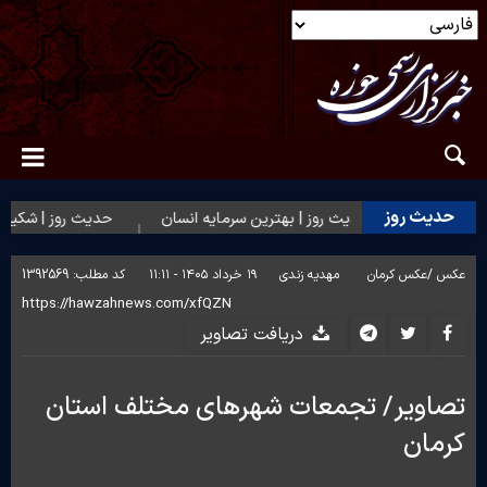
حدیث روز
یت(ع)
حدیث روز | بهترین سرمایه انسان
حدیث روز | شکیبایی ب
عکس /
عکس کرمان
مهدیه زندی
۱۹ خرداد ۱۴۰۵ - ۱۱:۱۱
کد مطلب:
1392569
دریافت تصاویر
تصاویر/ تجمعات شهرهای مختلف استان
کرمان