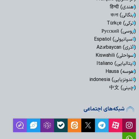
(هندی) हिन्दी
(بنگالی) বাংলা
(ترکی) Türkçe
(روسی) Русский
(اسپانیولی) Español
(آذری) Azərbaycan
(سواحلی) Kiswahili
(ایتالیایی) Italiano
(هوسه) Hausa
(اندونزیایی) indonesia
(چینی) 中文
شبکه‌های اجتماعی