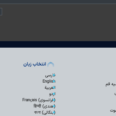
انتخاب زبان
فارسی
English
یه قم
العربیة
اردو
(فرانسوی) Français
(هندی) हिन्दी
وت
(بنگالی) বাংলা