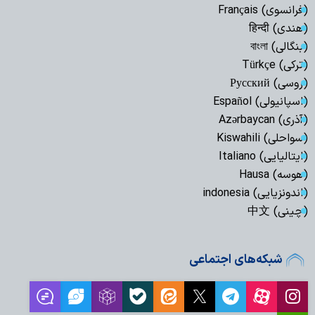
(فرانسوی) Français
(هندی) हिन्दी
(بنگالی) বাংলা
(ترکی) Türkçe
(روسی) Русский
(اسپانیولی) Español
(آذری) Azərbaycan
(سواحلی) Kiswahili
(ایتالیایی) Italiano
(هوسه) Hausa
(اندونزیایی) indonesia
(چینی) 中文
شبکه‌های اجتماعی