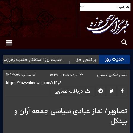
حدیث روز
 روز | شکیبایی بر تلخی حق
حدیث روز | استغفار حضرت زهرا(س) برای
عکس /
عکس اصفهان
۲۲ خرداد ۱۴۰۵ - ۱۵:۳۷
کد مطلب:
1393858
دریافت تصاویر
تصاویر/ نماز عبادی سیاسی جمعه آران و
بیدگل