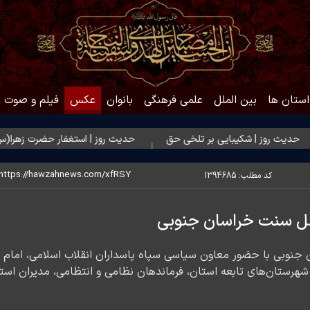
استان ها
بین الملل
علمی فرهنگی
بانوان
عکس
فیلم و صوت
وز | شکیبایی بر تلخی حق
حدیث روز | استغفار حضرت زهرا(س) برای زا
کد مطلب:
1394685
هل سنت خراسان جنوبی
استان خراسان جنوبی با حضور معاون سیاسی سپاه پاسداران انقلاب اسلامی
شهرستان‌های تابعه استان، فرماندهان نظامی و انتظامی، مدیران استا