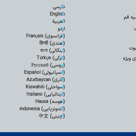
فارسی
English
یه قم
العربیة
اردو
(فرانسوی) Français
(هندی) हिन्दी
وت
(بنگالی) বাংলা
(ترکی) Türkçe
ی ویژه
(روسی) Русский
(اسپانیولی) Español
(آذری) Azərbaycan
(سواحلی) Kiswahili
(ایتالیایی) Italiano
(هوسه) Hausa
(اندونزیایی) indonesia
(چینی) 中文