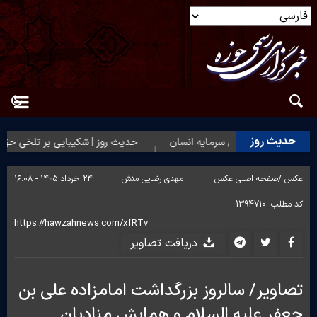
حدیث روز
یث روز | بهترین سرمایه انسان
حدیث روز | شکیبایی بر تلخی حق
عکس /
صفحه اصلی عکس
مهدی رضایی منش
۲۴ خرداد ۱۴۰۵ - ۱۶:۰۸
کد مطلب:
1394710
دریافت تصاویر
تصاویر/ سالروز بزرگداشت امامزاده علی بن
جعفر علیه السلام و همایش منادیان