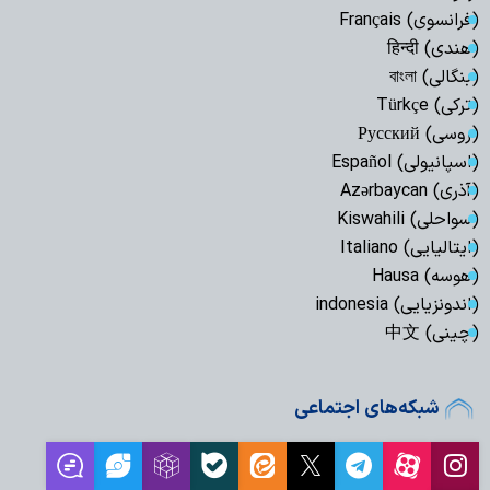
(فرانسوی) Français
(هندی) हिन्दी
(بنگالی) বাংলা
(ترکی) Türkçe
(روسی) Русский
(اسپانیولی) Español
(آذری) Azərbaycan
(سواحلی) Kiswahili
(ایتالیایی) Italiano
(هوسه) Hausa
(اندونزیایی) indonesia
(چینی) 中文
شبکه‌های اجتماعی