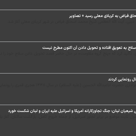
حاق فیاض به کربلای معلی رسید + تصاویر
دینی، آیت الله العظمی شیخ محمد اسحاق فیاض در شهر کربلای معلی آغاز شد.
سلاح به تعویق افتاده و تحویل دادن آن اکنون مطرح نیست
ق، تأکید کرد که «پنج گروه مقاومت» در حال حاضر قصد تحویل دادن سلاح خود را ن
ل رونمایی کردند
 اباعبدالله الحسین (علیه السلام) در سال ۱۴۴۸ هجری قمری را رونمایی کردند.
عیان لبنان: جنگ تجاوزکارانه آمریکا و اسرائیل علیه ایران و لبنان شکست خورد
 ثابت موضع در برابر تجاوز اسرائیل، از جمله خروج کامل، بازگشت ساکنان، آغاز بازس