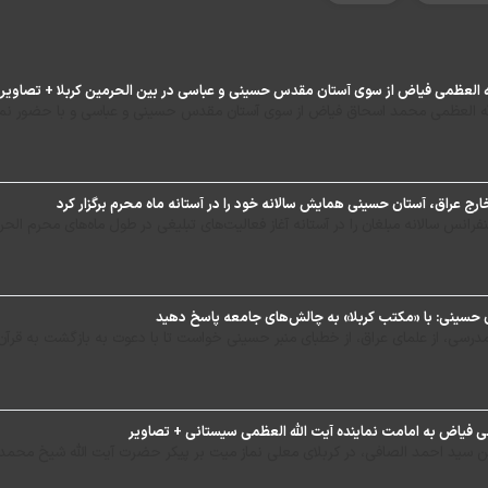
له العظمی فیاض از سوی آستان مقدس حسینی و عباسی در بین الحرمین کربلا + تصاویر
له العظمی محمد اسحاق فیاض از سوی آستان مقدس حسینی و عباسی و با حضور نماین
نس سالانه مبلغان را در آستانه آغاز فعالیت‌های تبلیغی در طول ماه‌های محرم الحرام
 حسینی: با «مکتب کربلا» به چالش‌های جامعه پاسخ دهید
رسی، از علمای عراق، از خطبای منبر حسینی خواست تا با دعوت به بازگشت به قرآن کری
عظمی فیاض به امامت نماینده آیت الله العظمی سیستانی + تصاویر
 سید احمد الصافی، در کربلای معلی نماز میت بر پیکر حضرت آیت الله شیخ محمد 