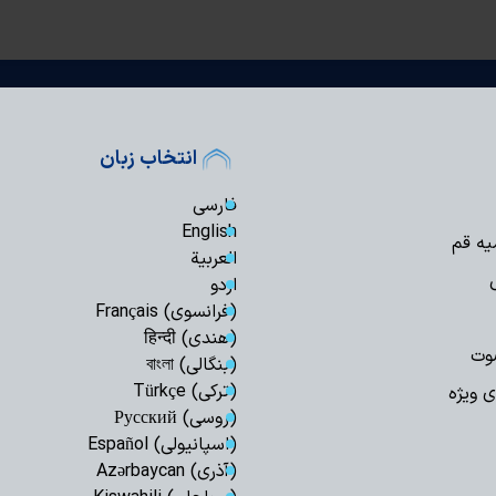
انتخاب زبان
فارسی
English
یه قم
العربیة
اردو
(فرانسوی) Français
(هندی) हिन्दी
وت
(بنگالی) বাংলা
(ترکی) Türkçe
ی ویژه
(روسی) Русский
(اسپانیولی) Español
(آذری) Azərbaycan