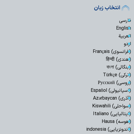
انتخاب زبان
فارسی
English
العربیة
اردو
(فرانسوی) Français
(هندی) हिन्दी
(بنگالی) বাংলা
(ترکی) Türkçe
(روسی) Русский
(اسپانیولی) Español
(آذری) Azərbaycan
(سواحلی) Kiswahili
(ایتالیایی) Italiano
(هوسه) Hausa
(اندونزیایی) indonesia