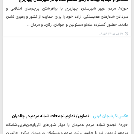
حوزه/ مردم غیور شهرستان چهاربرج با برافراشتن پرچم‌های انقلابی و
سردادن شعارهای همبستگی، اراده خود را برای حمایت از کشور و رهبری نشان
دادند. حضور گسترده علماو مسئولین و جوانان، زنان، و مردان…
۱۴۰۵-۰۱-۱۷ ۰۸:۵۶
عکس آذربایجان غربی
تصاویر/ تداوم تجمعات شبانه مردم در چالدران
حوزه/ تجمع شبانه مردم همزمان با دیگر شهرهای آذربایجان‌غربی،شامگاه
یازدهم فرودین نیز با حضور پرشور مردم و مسئولان در میدان مرکزی چالدران