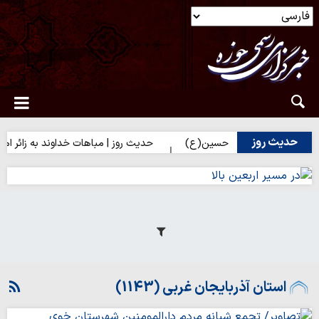
حدیث روز
زائران امام حسین(ع)
حدیث روز | مباهات خداوند به زائر امام حسین(ع
استان آذربایجان غربی (1143)