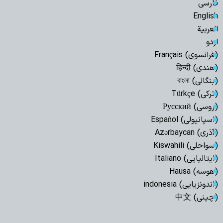
فارسی
English
العربیة
اردو
(فرانسوی) Français
(هندی) हिन्दी
(بنگالی) বাংলা
(ترکی) Türkçe
(روسی) Русский
(اسپانیولی) Español
(آذری) Azərbaycan
(سواحلی) Kiswahili
(ایتالیایی) Italiano
(هوسه) Hausa
(اندونزیایی) indonesia
(چینی) 中文