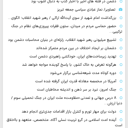
دشمن در فتنه های اخیر با اخبار کذب به دنبال آشوب بود
تصاویر/ نماز عبادی سیاسی جمعه تبریز
بزرگداشت امام شهید از سوی آیت‌الله اراکی / رهبر شهید انقلاب؛ الگوی…
حضور حماسی مردم در میدان، ستون فقرات پیروزی‌های نظام در جنگ
ترکیبی…
تشییع میلیونی رهبر شهید انقلاب، زلزله‌ای در بنیان محاسبات دشمن بود
دشمنان بر ایجاد اختلاف در بین مردم متمرکز شده‌اند
تهدید زیرساخت‌های ایران، خودکشی راهبردی دشمن است
هرگونه تعرض به خاک کشور، با پاسخ کوبنده مواجه خواهد شد
دوره کوتاه مدت شیعه‌شناسی برگزار می‌شود
آمریکا در مخمصه معادله قدرت ایران گرفته شده است
جنگ امروز، نبرد بر سر ذهن و اندیشه مخاطبان است
۸ درس جهانی و تمدنی «مقاومت» ملت ایران در جنگ تحمیلی سوم /
دنیا ارزش…
دولت برای مهار تورم و کنترل بازار اقدامات جدی‌تری انجام دهد
آینده امت اسلامی در گرو تربیت نسلی آگاه، متخصص، متعهد و بااخلاق
است