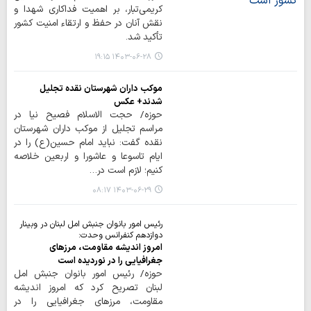
کریمی‌تبار، بر اهمیت فداکاری شهدا و
نقش آنان در حفظ و ارتقاء امنیت کشور
تأکید شد.
۱۴۰۳-۰۶-۲۸ ۱۹:۱۵
موکب داران شهرستان نقده تجلیل
شدند+ عکس
حوزه/ حجت الاسلام فصیح نیا در
مراسم تجلیل از موکب داران شهرستان
نقده گفت: نباید امام حسین(ع) را در
ایام تاسوعا و عاشورا و اربعین خلاصه
کنیم؛ لازم است در…
۱۴۰۳-۰۶-۲۹ ۰۸:۱۷
رئیس امور بانوان جنبش امل لبنان در وبینار
دوازدهم کنفرانس وحدت:
امروز اندیشه مقاومت، مرزهای
جغرافیایی را در نوردیده است
حوزه/ رئیس امور بانوان جنبش امل
لبنان تصریح کرد که امروز اندیشه
مقاومت، مرزهای جغرافیایی را در