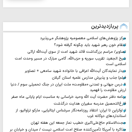
پربازدیدترین
مرکز پژوهش‌های اسلامی معصومیه پژوهشگر می‌پذیرد
انتقام خون رهبر شهید باید چگونه گرفته شود؟
تصاویر/ مراسم بزرگداشت قائد شهید امت از سوی آیت‌الله اراکی
شیخ الجعید: تقریب سوریه و حزب‌الله، گامی مبارک در مسیر وحدت امت
اسلامی است
دیدار نمایندگان آیت‌الله اعرافی با خانواده شهید سامعی + تصاویر
فیلم| جذب و پذیرش مدارس علمیه استان گیلان
۸ درس جهانی و تمدنی «مقاومت» ملت ایران در جنگ تحمیلی سوم / دنیا
ارزش مقاومت را فهمید
برنامه دفتر حضرت آیت الله وحید خراسانی به مناسبت ایام پایانی ماه صفر
فارغ‌التحصیل مدرسه سفیران هدایت درگذشت
از اوکراین تا ایران؛ انتقاد روزنامه‌نگار سرشناس ایتالیایی، مارکو تراوالیو، از
استانداردهای دوگانه غرب
حجت‌الاسلام حاج‌علی‌اکبری خطیب نماز جمعه این هفته تهران
مذاکره با آمریکا تأمین‌کننده صلاح امت اسلامی نیست / میدان و خیابان بر