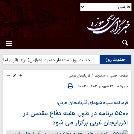
حدیث روز
 تلخی حق
حدیث روز | استغفار حضرت زهرا(س) برای زائران امام حسین
صفحه اصلی
استان‌ها
آذربایجان غربی
چهارشنبه ۲۸ شهریور ۱۴۰۳ - ۲۰:۰۳
فرمانده سپاه شهدای آذربایجان غربی:
۵۵٠٠ برنامه در طول هفته دفاع مقدس در
آذربایجان غربی برگزار می شود