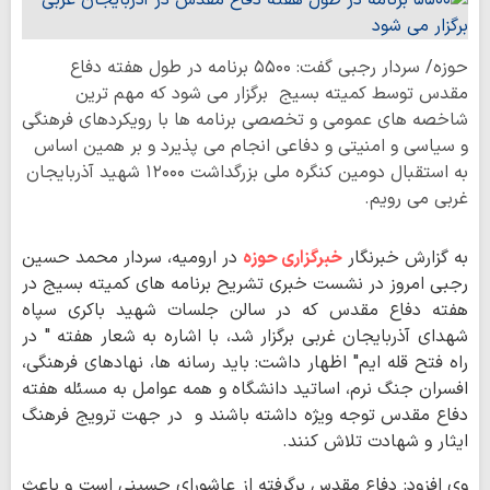
حوزه/ سردار رجبی گفت: ۵۵٠٠ برنامه در طول هفته دفاع
مقدس توسط کمیته بسیج برگزار می شود که مهم ترین
شاخصه های عمومی و تخصصی برنامه ها با رویکردهای فرهنگی
و سیاسی و امنیتی و دفاعی انجام می پذیرد و بر همین اساس
به استقبال دومین کنگره ملی بزرگداشت ١٢٠٠٠ شهید آذربایجان
غربی می رویم.
به گزارش خبرنگار
خبرگزاری حوزه
در ارومیه، سردار محمد حسین
رجبی امروز در نشست خبری تشریح برنامه های کمیته بسیج در
هفته دفاع مقدس که در سالن جلسات شهید باکری سپاه
شهدای آذربایجان غربی برگزار شد، با اشاره به شعار هفته " در
راه فتح قله ایم" اظهار داشت: باید رسانه ها، نهادهای فرهنگی،
افسران جنگ نرم، اساتید دانشگاه و همه عوامل‌ به مسئله هفته
دفاع مقدس توجه ویژه داشته باشند و در جهت ترویج فرهنگ
ایثار و شهادت تلاش کنند.
وی افزود: دفاع مقدس برگرفته از عاشورای حسینی است و باعث