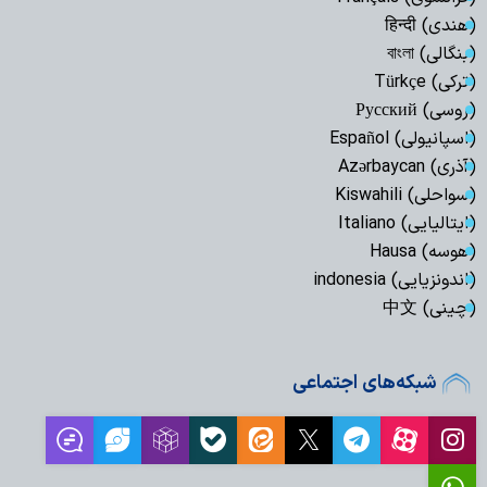
(هندی) हिन्दी
(بنگالی) বাংলা
(ترکی) Türkçe
(روسی) Русский
(اسپانیولی) Español
(آذری) Azərbaycan
(سواحلی) Kiswahili
(ایتالیایی) Italiano
(هوسه) Hausa
(اندونزیایی) indonesia
(چینی) 中文
شبکه‌های اجتماعی