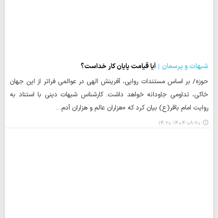
شبهات و پرسمان
آیا قیامت پایان کار خداست؟
حوزه/ بر اساس مستندات روایی، آفرینش الهی در عوالمی فراتر از این جهان
خاکی، تداومی جاودانه خواهد داشت. کارشناس شبهات دینی با استناد به
روایت امام باقر(ع) بیان کرد که «هزاران عالم و هزاران آدم…
۱۴۰۴-۰۸-۲۰ ۱۴:۲۰