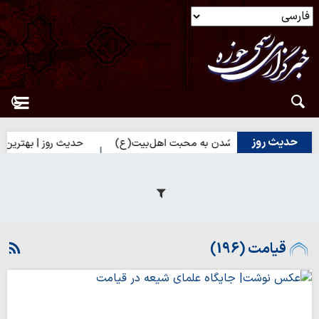
حدیث روز
 | راه نزدیک شدن به محبت اهل‌بیت(ع)
حدیث روز | بهترین سرمایه ا
قیامت (196)