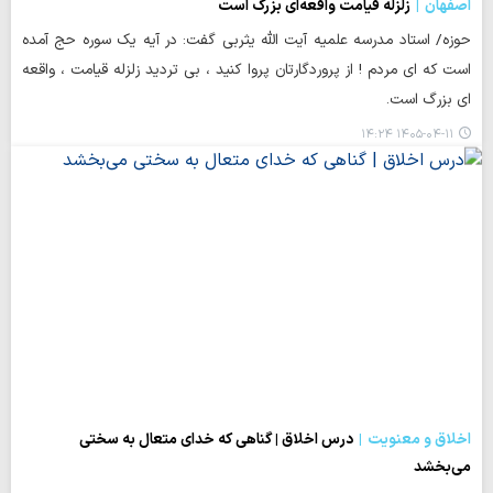
اصفهان
ﺯﻟﺰﻟﻪ ﻗﻴﺎﻣﺖ ﻭﺍﻗﻌﻪای ﺑﺰﺭﮒ ﺍﺳﺖ
حوزه/ استاد مدرسه علمیه آیت الله یثربی گفت: در آیه یک سوره حج آمده
است که ﺍی ﻣﺮﺩم ! ﺍﺯ ﭘﺮﻭﺭﺩﮔﺎﺭﺗﺎﻥ ﭘﺮﻭﺍ ﻛﻨﻴﺪ ، ﺑﻲ ﺗﺮﺩﻳﺪ ﺯﻟﺰﻟﻪ ﻗﻴﺎﻣﺖ ، ﻭﺍﻗﻌﻪ
ﺍی ﺑﺰﺭﮒ ﺍﺳﺖ.
۱۴۰۵-۰۴-۱۱ ۱۴:۲۴
اخلاق و معنویت
درس اخلاق | گناهی که خدای متعال به سختی
می‌بخشد