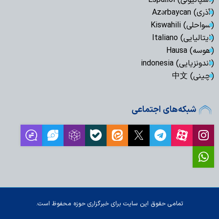
(اسپانیولی) Español
(آذری) Azərbaycan
(سواحلی) Kiswahili
(ایتالیایی) Italiano
(هوسه) Hausa
(اندونزیایی) indonesia
(چینی) 中文
شبکه‌های اجتماعی
تمامی حقوق این سایت برای خبرگزاری حوزه محفوظ است.