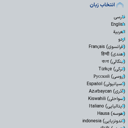
انتخاب زبان
فارسی
English
العربیة
اردو
(فرانسوی) Français
(هندی) हिन्दी
(بنگالی) বাংলা
(ترکی) Türkçe
(روسی) Русский
(اسپانیولی) Español
(آذری) Azərbaycan
(سواحلی) Kiswahili
(ایتالیایی) Italiano
(هوسه) Hausa
(اندونزیایی) indonesia