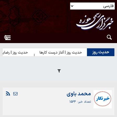
حدیث روز
حدیث روز | آغاز درست کارها
حدیث روز | رضایت خ
محمد باوی
تعداد خبر
1564