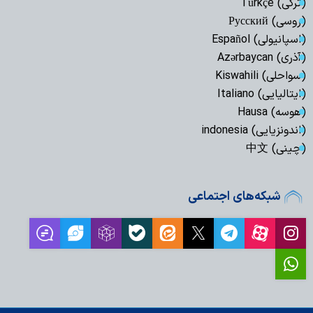
(ترکی) Türkçe
(روسی) Русский
(اسپانیولی) Español
(آذری) Azərbaycan
(سواحلی) Kiswahili
(ایتالیایی) Italiano
(هوسه) Hausa
(اندونزیایی) indonesia
(چینی) 中文
شبکه‌های اجتماعی