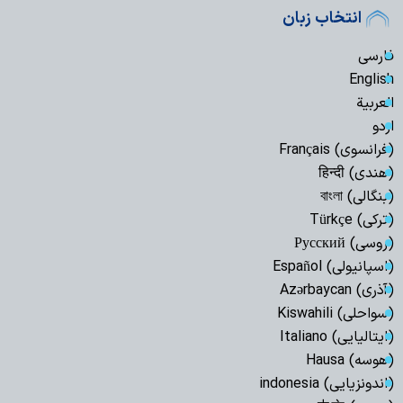
انتخاب زبان
فارسی
English
العربیة
اردو
(فرانسوی) Français
(هندی) हिन्दी
(بنگالی) বাংলা
(ترکی) Türkçe
(روسی) Русский
(اسپانیولی) Español
(آذری) Azərbaycan
(سواحلی) Kiswahili
(ایتالیایی) Italiano
(هوسه) Hausa
(اندونزیایی) indonesia