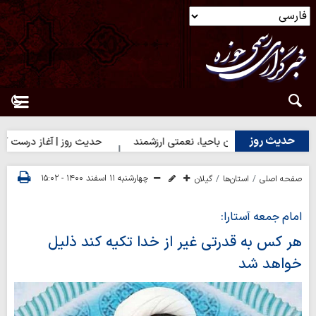
حدیث روز
ث روز | دختران باحیا، نعمتی ارزشمند
حدیث روز | آغاز درست کارها
چهارشنبه ۱۱ اسفند ۱۴۰۰ - ۱۵:۰۲
صفحه اصلی
استان‌ها
گیلان
امام جمعه آستارا:
هر کس به قدرتی غیر از خدا تکیه کند ذلیل
خواهد شد