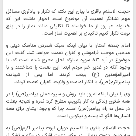
حجت الاسلام باقری با بیان این نکته که تکرار و یادآوری مسائل
مهم نشانگر اهمیت آن موضوع است، اظهار داشت: این که
خداوند هر روز از ما خواسته تا تکلیفی مانند نماز را در پنج
نوبت تکرار کنیم تاکیدی بر اهمیت نماز است.
امام جمعه آستارا با بیان اینکه سبک شمردن مناسک دینی و
مذهبی موجب فراموشی و کفران نعمت خواهد شد، گفت: این
موضوع در آیه ۸۳ سوره مبارکه نحل مطرح شده است که، با
وجود آنکه در غدیر خم مردم ابتدا این نعمت را شناختند و با
امیرالمؤمنین (ع) بیعت کردند، اما پس از شهادت
پیامبراکرم(ص)، با انکار امامت و ولایت، کفران نعمت کردند.
وی با بیان اینکه امروز باید روش و سیره عملی پیامبر(ص) را در
همه شئون زندگی به کار بگیریم، مطرح کرد: ثمره و نتیجه بعثت
در عمل به راه پیامبر(ص) است، چرا که وجود ایشان برای همه
انسان‌ها الگو شایسته و نیکویی است.
حجت الاسلام باقری با تقسیم دوران نبوت پیامبر اکرم(ص) به
سه دوره، دعوت پنهانی در مکه، دعوت آشکار در مکه و تشکیل