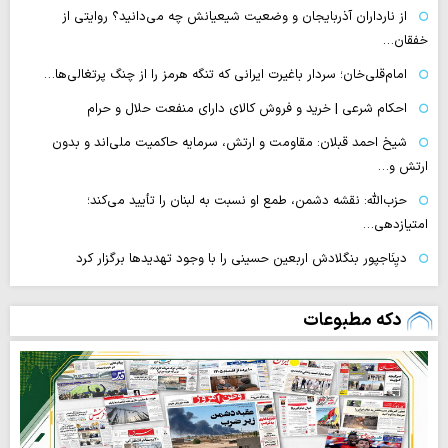
از نارداران آذربایجان و وضعیت شیعیانش چه می‌دانید؟ روایتی از
خفقان…
امام‌قلی‌خان؛ سردار باغیرت ایرانی که تنگه هرمز را از چنگ پرتغالی‌ها…
احکام شرعی | خرید و فروش کالای دارای منفعت حلال و حرام
شیخ احمد قبلان: مقاومت و ارتش، سرمایه حاکمیت ملی‌اند و بدون
ارتش و…
حزب‌الله: نقشه دشمن، طمع‌ او نسبت به لبنان را تأیید می‌کند؛
امتیازدهی…
دیِنَاجپور بنگلادش اربعین حسینی را با وجود تهدیدها برگزار کرد
دکه مطبوعات