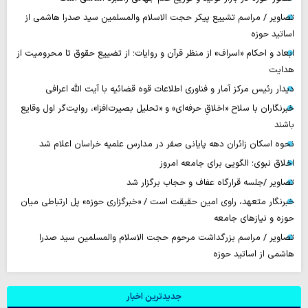
تصاویر / مراسم تشییع پیکر حجت ‌الاسلام والمسلمین سید صدرا هاشمی از
اساتید حوزه
ابعاد و احکام «اسراف» از منظر قرآن و روایات؛ از تضییع حقوق تا محرومیت از
هدایت
دیدار رئیس مرکز آمار و فناوری اطلاعات قوه قضائیه با آیت الله اعرافی
خبرنگاران با سلاح «اخلاقِ حرفه‌ای» و «تحلیل بصیرت‌افزا»، روایت‌گر اول وقایع
باشند
نحوه اسکان زائران دهه پایانی صفر در مدارس علمیه خراسان اعلام شد
اخلاق نبوی؛ الگویی برای جامعه امروز
تصاویر /جلسه قرارگاه عفاف و حجاب برگزار شد
خبرنگار متعهد، راوی امین حقیقت است / «خبرگزاری حوزه» پل ارتباطی میان
حوزه و نیازهای جامعه
تصاویر / مراسم بزرگداشت مرحوم حجت الاسلام والمسلمین سید صدرا
هاشمی از اساتید حوزه
جدیدترین اخبار