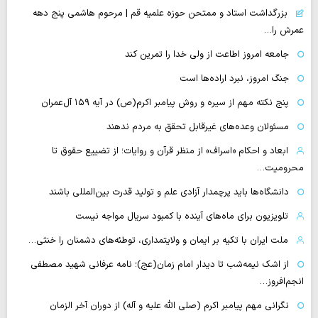
بزرگداشت استاد و ممتحن حوزه علمیه قم | مرحوم هاشمی پنج دهه
عمرش را…
جامعه امروز اطاعت از ولی خدا را تمرین کند
جنگ امروز، نبرد اراده‌ها است
پنج نکته مهم از سیره و روش پیامبر اکرم(ص) در آیه ۱۵۹ آل‌عمران
مسئولان وعده‌های غیرقابل تحقق به مردم ندهند
ابعاد و احکام «اسراف» از منظر قرآن و روایات؛ از تضییع حقوق تا
محرومیت…
دانشگاه‌ها باید پرچمدار آزادی علم و تولید قدرت بین‌المللی باشند
تلویزیون برای ماه‌های آینده با کمبود سریال مواجه نیست
ملت ایران با تکیه بر ایمان و ولایتمداری، توطئه‌های دشمنان را خنثی…
از اشک نیمه‌شب تا دیدار امام زمان(عج)؛ نامه عرفانی شهید مصطفی
انجم‌افروز…
نگرانی مهم پیامبر اکرم (صلی الله علیه و آله) از دوران آخر الزمان