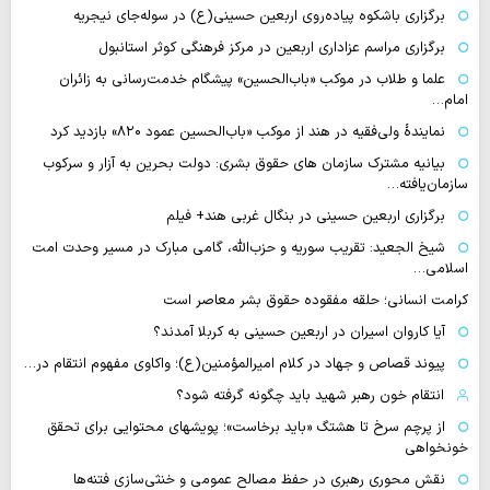
برگزاری باشکوه پیاده‌روی اربعین حسینی(ع) در سوله‌جای نیجریه
برگزاری مراسم عزاداری اربعین در مرکز فرهنگی کوثر استانبول
علما و طلاب در موکب «باب‌الحسین» پیشگام خدمت‌رسانی به زائران
امام…
نمایندهٔ ولی‌فقیه در هند از موکب «باب‌الحسین عمود ۸۲۰» بازدید کرد
بیانیه مشترک سازمان های حقوق بشری: دولت بحرین به آزار و سرکوب
سازمان‌یافته…
برگزاری اربعین حسینی در بنگال غربی هند+ فیلم
شیخ الجعید: تقریب سوریه و حزب‌الله، گامی مبارک در مسیر وحدت امت
اسلامی…
کرامت انسانی؛ حلقه مفقوده حقوق بشر معاصر است
آیا کاروان اسیران در اربعین حسینی به کربلا آمدند؟
پیوند قصاص و جهاد در کلام امیرالمؤمنین(ع)؛ واکاوی مفهوم انتقام در…
انتقام خون رهبر شهید باید چگونه گرفته شود؟
از پرچم سرخ تا هشتگ «باید برخاست»؛ پویشهای محتوایی برای تحقق
خونخواهی
نقش محوری رهبری در حفظ مصالح عمومی و خنثی‌سازی فتنه‌ها