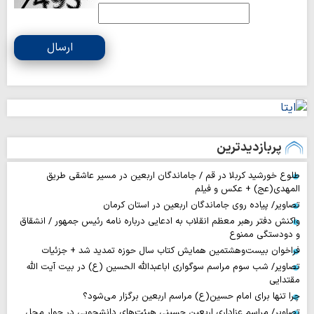
ارسال
پربازدیدترین
طلوع خورشید کربلا در قم / جاماندگان اربعین در مسیر عاشقی طریق
المهدی(عج) + عکس و فیلم
تصاویر/ پیاده روی جاماندگان اربعین در استان کرمان
واکنش دفتر رهبر معظم انقلاب به ادعایی درباره نامه رئیس جمهور / انشقاق
و دودستگی ممنوع
فراخوان بیست‌وهشتمین همایش کتاب سال حوزه تمدید شد + جزئیات
تصاویر/ شب سوم مراسم سوگواری اباعبدالله الحسین (ع) در بیت آیت الله
مقتدایی
چرا تنها برای امام حسین(ع) مراسم اربعین برگزار می‌شود؟
تصاویر/ مراسم عزاداری اربعین حسینی هیئت‌های دانشجویی در جوار محل