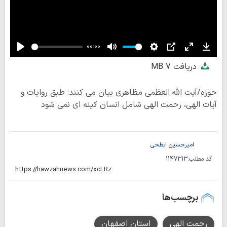
00:00
Play
Mute
Settings
PIP
Enter
Down
دریافت
7 MB
fullscreen
حوزه/آیت الله العظمی مظاهری بیان می کنند: طبق روایات و
آیات الهی، رحمت الهی شامل انسان کینه ای نمی شود
امیرحسین ابطحی
کد مطلب:
1147313
برچسب‌ها
رحمت الهی
استان اصفهان