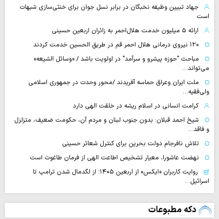
جهاد تبیین وظیفه نخبگان در برابر نسل جوان برای خنثی‌سازی شبهات
است
ارائه ۵ میلیون خدمت هلال‌احمر به زائران اربعین حسینی
۱۲۰ نیروی درمانی هلال احمر قم در طریق الحسین خدمت کردند
مباحث "حوزه پیشرو و سرآمد" در اولویت باشد / «وسائل الشیعه»
می‌تواند…
ملت ایران وعراق حماسه آفریدند /محور وحدت در جمهوری اسلامی
ولی‌فقیه…
کرامت انسانی در اسلام ریشه در خلقت الهی دارد
شیخ احمد قبلان: بدون جنوب لبنان و مردم آن، حکومت ضعیف، متزلزل
و فاقد…
تلاش نافرجام دولت بحرین برای کنترل شعائر حسینی
نهضت عاشورا، معیار تشخیص اطاعت الهی از فرمان طاغوت است
روایت‌ کاربران «ایکس» از اربعین ۱۴۰۵؛ از لگدمال شدن ترامپ تا
اسرائیل…
دکه مطبوعات