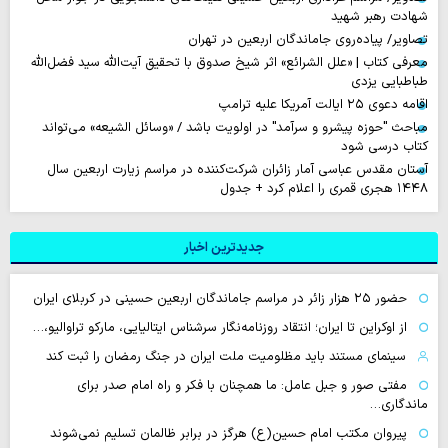
شهادت رهبر شهید
تصاویر/ پیاده‌روی جاماندگان اربعین در تهران
معرفی کتاب | «علل الشرائع» اثر شیخ صدوق با تحقیق آیت‌الله سید فضل‌الله
طباطبایی یزدی
اقامه دعوی ۲۵ ایالت آمریکا علیه ترامپ
مباحث "حوزه پیشرو و سرآمد" در اولویت باشد / «وسائل الشیعه» می‌تواند
کتاب درسی شود
آستان مقدس عباسی آمار زائران شرکت‌کننده در مراسم زیارت اربعین سال
۱۴۴۸ هجری قمری را اعلام کرد + جدول
جدیدترین اخبار
حضور ۲۵ هزار زائر در مراسم جاماندگان اربعین حسینی در کربلای ایران
از اوکراین تا ایران؛ انتقاد روزنامه‌نگار سرشناس ایتالیایی، مارکو تراوالیو،…
سینمای مستند باید مظلومیت ملت ایران در جنگ رمضان را ثبت کند
مفتی صور و جبل عامل: ما همچنان با فکر و راه امام صدر برای
ماندگاری…
پیروان مکتب امام حسین(ع) هرگز در برابر ظالمان تسلیم نمی‌شوند