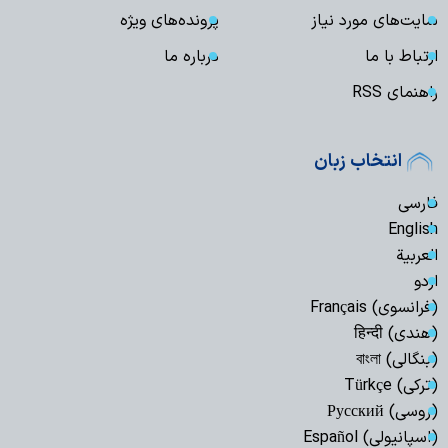
سایت‌های مورد نیاز
پرونده‌های ویژه
ارتباط با ما
درباره ما
راهنمای RSS
انتخاب زبان
فارسی
English
العربیة
اردو
(فرانسوی) Français
(هندی) हिन्दी
(بنگالی) বাংলা
(ترکی) Türkçe
(روسی) Русский
(اسپانیولی) Español