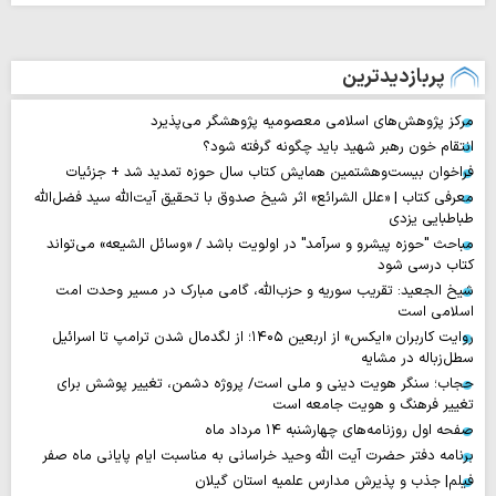
پربازدیدترین
مرکز پژوهش‌های اسلامی معصومیه پژوهشگر می‌پذیرد
انتقام خون رهبر شهید باید چگونه گرفته شود؟
فراخوان بیست‌وهشتمین همایش کتاب سال حوزه تمدید شد + جزئیات
معرفی کتاب | «علل الشرائع» اثر شیخ صدوق با تحقیق آیت‌الله سید فضل‌الله
طباطبایی یزدی
مباحث "حوزه پیشرو و سرآمد" در اولویت باشد / «وسائل الشیعه» می‌تواند
کتاب درسی شود
شیخ الجعید: تقریب سوریه و حزب‌الله، گامی مبارک در مسیر وحدت امت
اسلامی است
روایت‌ کاربران «ایکس» از اربعین ۱۴۰۵؛ از لگدمال شدن ترامپ تا اسرائیل
سطل‌زباله‌ در مشایه
حجاب؛ سنگر هویت دینی و ملی است/ پروژه دشمن، تغییر پوشش برای
تغییر فرهنگ و هویت جامعه است
صفحه اول روزنامه‌های چهارشنبه ۱۴ مرداد ماه
برنامه دفتر حضرت آیت الله وحید خراسانی به مناسبت ایام پایانی ماه صفر
فیلم| جذب و پذیرش مدارس علمیه استان گیلان