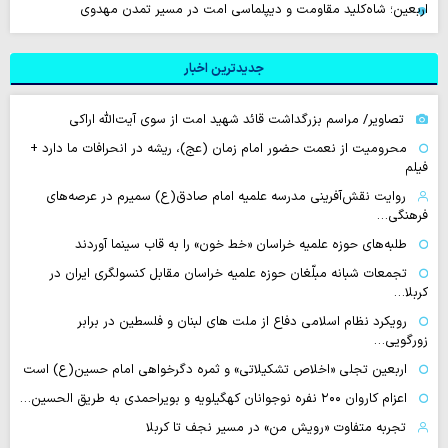
اربعین؛ شاه‌کلید مقاومت و دیپلماسی امت در مسیر تمدن مهدوی
جدیدترین اخبار
تصاویر/ مراسم بزرگداشت قائد شهید امت از سوی آیت‌الله اراکی
محرومیت از نعمت حضور امام زمان (عج)، ریشه در انحرافات ما دارد +
فیلم
روایت نقش‌آفرینی مدرسه علمیه امام صادق(ع) سمیرم در عرصه‌های
فرهنگی…
طلبه‌های حوزه علمیه خراسان «خط خون» را به قاب سینما آوردند
تجمعات شبانه مبلّغان حوزه علمیه خراسان مقابل کنسولگری ایران در
کربلا…
رویکرد نظام اسلامی دفاع از ملت های لبنان و فلسطین در برابر
زورگویی…
اربعین تجلی «اخلاص تشکیلاتی» و ثمره دگرخواهی امام حسین(ع) است
اعزام کاروان ۲۰۰ نفره نوجوانان کهگیلویه و بویراحمدی به طریق الحسین…
تجربه متفاوت «رویش من» در مسیر نجف تا کربلا