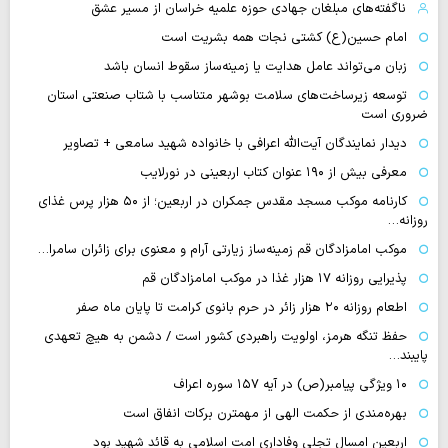
ناگفته‌های مبلغان جهادی حوزه علمیه خراسان از مسیر عشق
امام حسین(ع) کشتی نجات همه بشریت است
زبان می‌تواند عامل هدایت یا زمینه‌ساز سقوط انسان باشد
توسعه زیرساخت‌های سلامت بوشهر متناسب با شتاب صنعتی استان
ضروری است
دیدار نمایندگان آیت‌الله اعرافی با خانواده شهید سامعی + تصاویر
معرفی بیش از ۱۹۰ عنوان کتاب اربعینی در نورلایب
کارنامه موکب مسجد مقدس جمکران در اربعین؛ از ۵۰ هزار پرس غذای
روزانه…
موکب امامزادگان قم زمینه‌ساز زیارتی آرام و معنوی برای زائران سامرا…
پذیرایی روزانه ۱۷ هزار غذا در موکب امامزادگان قم
اطعام روزانه ۲۰ هزار زائر در حرم بانوی کرامت تا پایان ماه صفر
حفظ تنگه هرمز، اولویت راهبردی کشور است / دشمن به هیچ تعهدی
پایبند…
۱۰ ویژگی پیامبر(ص) در آیه ۱۵۷ سوره اعراف
بهره‌مندی از حکمت الهی از مهمترن برکات انفاق است
اربعین امسال تجلی وفاداری امت اسلامی به قائد شهید بود