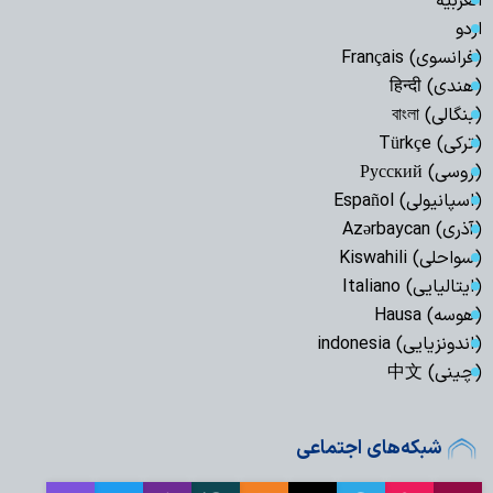
العربیة
اردو
(فرانسوی) Français
(هندی) हिन्दी
(بنگالی) বাংলা
(ترکی) Türkçe
(روسی) Русский
(اسپانیولی) Español
(آذری) Azərbaycan
(سواحلی) Kiswahili
(ایتالیایی) Italiano
(هوسه) Hausa
(اندونزیایی) indonesia
(چینی) 中文
شبکه‌های اجتماعی