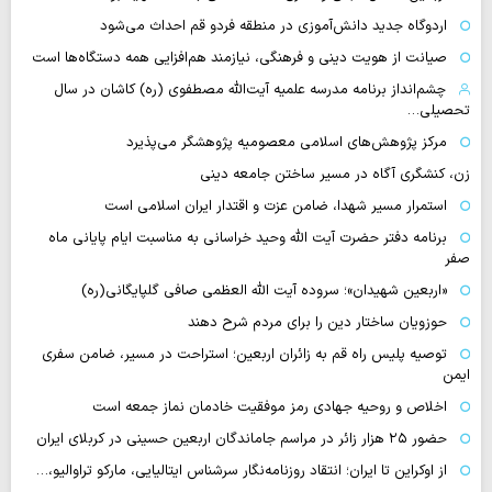
اردوگاه جدید دانش‌آموزی در منطقه فردو قم احداث می‌شود
صیانت از هویت دینی و فرهنگی، نیازمند هم‌افزایی همه دستگاه‌ها است
چشم‌انداز برنامه مدرسه علمیه آیت‌الله مصطفوی (ره) کاشان در سال
تحصیلی…
مرکز پژوهش‌های اسلامی معصومیه پژوهشگر می‌پذیرد
زن، کنشگری آگاه در مسیر ساختن جامعه دینی
استمرار مسیر شهدا، ضامن عزت و اقتدار ایران اسلامی است
برنامه دفتر حضرت آیت الله وحید خراسانی به مناسبت ایام پایانی ماه
صفر
«اربعین شهیدان»؛ سروده آیت الله العظمی صافی گلپایگانی(ره)
حوزویان ساختار دین را برای مردم شرح دهند
توصیه پلیس راه قم به زائران اربعین؛ استراحت در مسیر، ضامن سفری
ایمن
اخلاص و روحیه جهادی رمز موفقیت خادمان نماز جمعه است
حضور ۲۵ هزار زائر در مراسم جاماندگان اربعین حسینی در کربلای ایران
از اوکراین تا ایران؛ انتقاد روزنامه‌نگار سرشناس ایتالیایی، مارکو تراوالیو،…