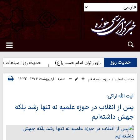
حدیث روز
رت زهرا(س) برای زائران امام حسین(ع)
حدیث روز | مباهات خداوند به
شنبه ۱ اردیبهشت ۱۴۰۳ - ۱۶:۳۲
صفحه اصلی
حوزه علمیه قم
آیت الله اراکی:
پس از انقلاب در حوزه علمیه نه تنها رشد بلکه
جهش داشته‌ایم