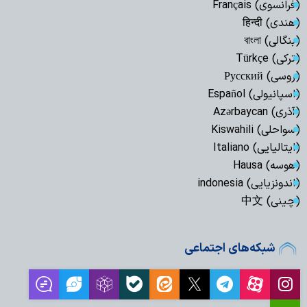
(فرانسوی) Français
(هندی) हिन्दी
(بنگالی) বাংলা
(ترکی) Türkçe
(روسی) Русский
(اسپانیولی) Español
(آذری) Azərbaycan
(سواحلی) Kiswahili
(ایتالیایی) Italiano
(هوسه) Hausa
(اندونزیایی) indonesia
(چینی) 中文
شبکه‌های اجتماعی