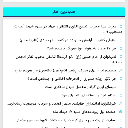
جدیدترین اخبار
میراث سبز محراب؛ تبیین الگوی انتظار و جهاد در سیره شهید آیت‌الله
دستغیب+…
معرفی کتاب راز آرامش خانواده در کلام امام صادق (علیه‌السلام)
چرا 17 مرداد به عنوان روز خبرنگار نامیده شد؟
نمی‌توان از امام حسین(ع) الگو گرفت‼ تناقض عجیب تفکر انجمن
حجتیه
سینمای ایران برای معرفی پیامبر اکرم(ص) برنامه‌ریزی راهبردی ندارد
چرا تکبّر، ریشه بسیاری از انحرافات اخلاقی و اجتماعی است؟
سینمای ایران گرفتار معضل شبه‌روشنفکری است
احکام شرعی | استعمال طلا برای مرد
خبرنگاران؛ امانتداران حقیقت، معمار اعتماد و سرمایه مرجعیت رسانه‌ای…
صفحه اول روزنامه‌های شنبه ۱۷ مرداد ماه
تسلیت تولیت حرم بانوی کرامت به حجت‌الاسلام‌والمسلمین مؤمنی