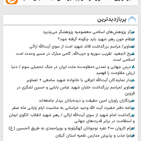
پربازدیدترین
مرکز پژوهش‌های اسلامی معصومیه پژوهشگر می‌پذیرد
انتقام خون رهبر شهید باید چگونه گرفته شود؟
تصاویر/ مراسم بزرگداشت قائد شهید امت از سوی آیت‌الله اراکی
شیخ الجعید: تقریب سوریه و حزب‌الله، گامی مبارک در مسیر وحدت امت
اسلامی است
۸ درس جهانی و تمدنی «مقاومت» ملت ایران در جنگ تحمیلی سوم / دنیا
ارزش مقاومت را فهمید
دیدار نمایندگان آیت‌الله اعرافی با خانواده شهید سامعی + تصاویر
تصاویر /مراسم بزرگداشت خلبان شهید عباس بابایی و حسین لشگری در
قزوین
خبرنگاران راویان امین حقیقت و دیده‌بانان بیدار جامعه‌اند
برنامه دفتر حضرت آیت الله وحید خراسانی به مناسبت ایام پایانی ماه صفر
بزرگداشت امام شهید از سوی آیت‌الله اراکی / رهبر شهید انقلاب؛ الگوی ایمان
و استقامت در برابر قدرت‌های جهانی
اعزام کاروان ۲۰۰ نفره نوجوانان کهگیلویه و بویراحمدی به طریق الحسین (ع)
فیلم| جذب و پذیرش مدارس علمیه استان گیلان