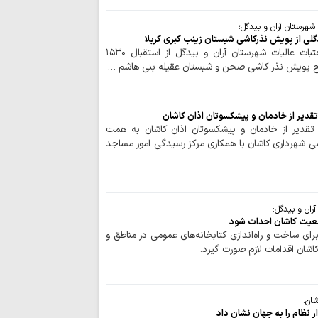
رهبری حکیمانه م
تهدیدهای جهانی را 
شهرستان آران و بیدگل؛
مدیریت انرژی نیا
است
حوزه/ مسئول ستاد بازسازی عتبات عالیات شهرستان آران و بیدگل از استقبال ۱۵۳۰
رح پویش نذر کاشی صحن و شبستان عقیله بنی هاشم …
اربعین حسینی، ر
شکستن غرور استکبار 
ایستادگی و مقاو
عقب‌نشینی دشمن و ح
تقدیر از خادمان و پیشکسوتان اذان کاشان
تقدیر از خادمان و پیشکسوتان اذان کاشان به همت
ملت ایران شایست
ی شهرداری کاشان با همکاری مرکز رسیدگی امور مساجد
است
همبستگی ملی، حی
کشور است
آمریکا در معادله
ران و بیدگل:
جبهه مقاومت، شکس
معیت کاشان احداث شود
رای ساخت و راه‌اندازی کتابخانه‌های عمومی در مناطق و
ماموستا حسینی:
شان اقدامات لازم صورت گیرد.
جنایت‌ها، در دسترسی
نزاع‌های داخلی و
برای جامعه اسلامی 
شان:
عقب‌نشینی آمریک
نظام را به جهان نشان داد