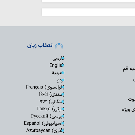
انتخاب زبان
فارسی
English
یه قم
العربیة
اردو
(فرانسوی) Français
(هندی) हिन्दी
وت
(بنگالی) বাংলা
(ترکی) Türkçe
ی ویژه
(روسی) Русский
(اسپانیولی) Español
(آذری) Azərbaycan