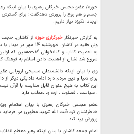
حوزه/ عضو مجلس خبرگان رهبری با بیان اینکه رهب
جسم و هم روح را پرورش دهدگفت : برای گسترش فر
ایجاد انگیزه نیاز داریم.
به گزارش خبرنگار
خبرگزاری حوزه
از کاشان، حجت ا
ولی فقیه در کاشان ظهرشنبه
به اهمیت کتاب و کتابخوانی گفت:همین که اولین سوره ق
شروع شد نشان از اهمیت دادن اسلام به فرهنگ کت
وی با بیان اینکه دانشمندان مسیحی اروپایی عقیده
برای دنیا و دین مردم دارد ادامه داد:یکی دیگر از 
این کتاب به هیچ عنوان قابل مقایسه با قرآن نیست
، سیاست ، قضاوت ، ارث و...مطلب دارد.
عضو مجلس خبرگان رهبری با بیان اهتمام ویژه
خاطرنشان کرد :آیت الله شهید مطهری می فرماید ه
پرورش پیداکند .
امام جمعه کاشان با بیان اینکه رهبر معظم انقلا