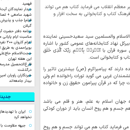
فهمید
ر معظم انقلاب می فرماید کتاب هم می تواند
دیدار نمایندگان آیت‌ال
هنگ کتاب و کتابخوانی به سخت افزار و
شهید سامعی + تصاو
فیلم| جذب و پذیرش 
گیلان
برنامه دفتر حضرت آی
لاسلام والمسلمین سید سعیدحسینی نماینده
مناسبت ایام پایانی م
اعزام ک
 14 مهر در دیدار با دبیرکل نهاد کتابخانه‌های عمومی کشور با اشاره
بویراحمدی به طریق 
رآن با ٱقۡرَأۡ بِٱسۡمِ رَبِّکَ ٱلَّذِی خَلَق
حجت‌الاسلام حاج‌علی
اب و کتابخوانی است.
این هفته تهران
فارغ‌التحصیل مدرسه
 دارند که پیامبراکرم (ص) بیشترین تاثیر را
درگذشت
دانشمندان غربی می گوید تورات راخوانده ام ولی
خبرنگاران راویان امی
بیدار جامعه‌اند
 چرا که در قرآن پیرامون حقوق زن و خانواده
جدیدتر
 جهان اسلام به علم، هنر و قلم می باشد
م جسم و هم روح انسان باید از دوران کودکی
ایران با تهدیده
نخواهد کرد
جبهه مقاومت با 
ب می فرماید کتاب هم می تواند جسم و هم روح