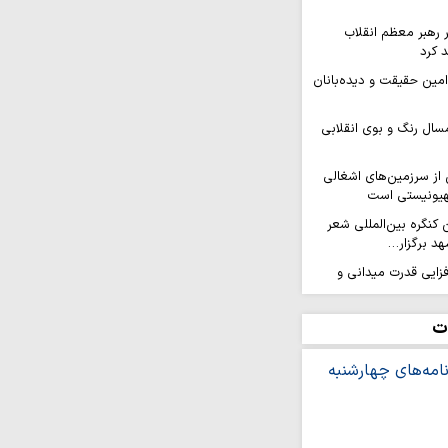
ر رهبر معظم انقلاب
 کرد
 امین حقیقت و دیده‌بانان
سال رنگ و بوی انقلابی
ز سرزمین‌های اشغالی
هیونیستی است
کنگره بین‌المللی شعر
هد برگزار…
افزایی قدرت میدانی و
ل می‌گیرد
ر ثمره حضور مردم در
ت
یروهای مسلح است
ه بر ایمان و وحدت از
شینی نمی‌کند
عه اسلامی در سایه
 می‌شود