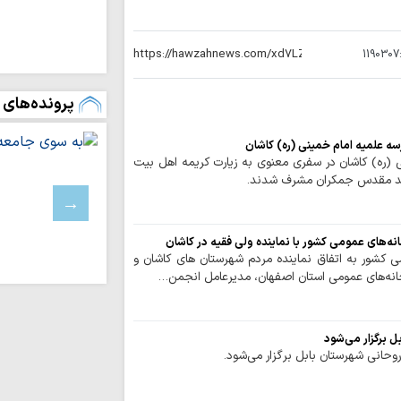
تداوم تجاوزات ر
لبنان
1190307
مسلمانان تگزاس 
سخت
پرونده‌های 
بیروت، پایتخت م
عادی‌سازی روابط با 
اسرائیل خانه‌های 
سه علمیه امام خمینی (ره) کاشان
باختری را با ماشین‌
 (ره) کاشان در سفری معنوی به زیارت کریمه اهل بیت
مقدس جمکران مشرف شدند.
ملت ایران با مق
زانو درآمدن صهیونی
واکنش علمای بح
انه‌های عمومی کشور با نماینده ولی فقیه در کاشان
حاکم این کشور درباره
می کشور به اتفاق نماینده مردم شهرستان های کاشان و
آمریکا در برابر م
بخانه‌های عمومی استان اصفهان، مدیرعامل انجمن…
بن‌بست شده است
به سوی یک جبهه 
عادی‌سازی روابط با
ل برگزار می‌شود
مدیریت تنگه هرم
اسلامی ایران است