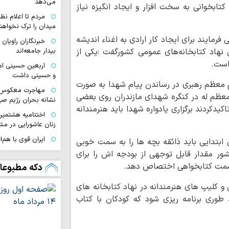
می‌دهد
ابخوانی به سخت افزار و ایجاد انگیزه نیاز
مردم تا اعلام نظ
میدان را ترک نخواهند
رمایند برای ایجاد کار ارادی به اغناء اندیشه
خبرنگاران راویان
هاد کتابخانه‌های عمومی کشورگفت :یکی از
بیدار جامعه‌اند
است.
اربعین حسینی ام
و حسینی داشت
 معظم رهبری در رساندن پیام شهدا به صورت
مهاجرت معکوس ا
 معظم له در کنگره شهدای مازندران روی بعضی
نشانه بحران رژیم ص
یدکردند برگزاری یادواره شهدا باید هنرمندانه
اختتامیه هشتمین 
زنان عاشورایی در مش
ایران قوی با هم‌
ن ابتدایی باید ذائقه بچه ها را به سمت خوبی
دیپلماسی هوشمند شک
ور مقدار قابل توجهی از بودجه اش را برای
اقتدار امروز کشو
 سمت کتابخواهی اختصاص دهد.
دکه مطبوعا
صحنه و توانمندی ن
کلیپ های هنرمندانه در نهاد کتابخانه های
ملت ایران با تکی
 طوری برنامه ریزی شود که کودکان با کتاب
آرمان‌های خود عقب‌ن
رفاه و امنیت جام
وحدت و اتحاد محقق