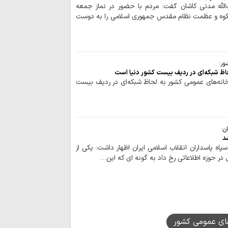
نشانه تغییر محاسبا
الله مدنی کاشان گفت: مردم با حضور در نماز جمعه
شکوه و عظمت نظام مقدس جمهوری اسلامی را به دوست
اتحاد مقدس مولف
انسجام ملی مهم
علیه جمهوری اسلامی
نباید با اختلاف‌ا
ور:
انسجام ملت ایران ر
حاظ شبکه‌ای در ردیف بیست کشور دنیا است
قدرت منطقه‌ای ای
خانه‌های عمومی کشور به لحاظ شبکه‌ای در ردیف بیست
ایستادگی است
وحدت و انسجام م
دشمن را برهم زده ا
تصاویر/ اقامه نم
ن:
د
تنگه‌ هرمز و باب
پاه پاسداران انقلاب اسلامی ایران اظهار داشت: یکی از
ایستادگی است
ر حوزه اطلاعاتی رخ داد به گونه ای که این…
قائد شهید به دنب
تسلیم در برابر مستکب
تقویت قدرت مقاو
تحکیم قدرت داخلی ک
تسلیت آیت الله ر
های عمومی کشور
آیت‌الله امراللهی