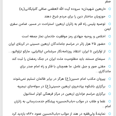
صفر
«اربعین شهیدان»؛ سروده آیت الله العظمی صافی گلپایگانی(ره)
حوزویان ساختار دین را برای مردم شرح دهند
توصیه پلیس راه قم به زائران اربعین؛ استراحت در مسیر، ضامن سفری
ایمن
اخلاص و روحیه جهادی رمز موفقیت خادمان نماز جمعه است
حضور ۲۵ هزار زائر در مراسم جاماندگان اربعین حسینی در کربلای ایران
از اوکراین تا ایران؛ انتقاد روزنامه‌نگار سرشناس ایتالیایی، مارکو تراوالیو،…
سینمای مستند باید مظلومیت ملت ایران در جنگ رمضان را ثبت کند
مفتی صور و جبل عامل: ما همچنان با فکر و راه امام صدر برای
ماندگاری…
پیروان مکتب امام حسین(ع) هرگز در برابر ظالمان تسلیم نمی‌شوند
برگزاری باشکوه پیاده‌روی اربعین حسینی(ع) در سوله‌جای نیجریه
برگزاری مراسم عزاداری اربعین در مرکز فرهنگی کوثر استانبول
علما و طلاب در موکب «باب‌الحسین» پیشگام خدمت‌رسانی به زائران
امام…
نمایندهٔ ولی‌فقیه در هند از موکب «باب‌الحسین عمود ۸۲۰» بازدید کرد