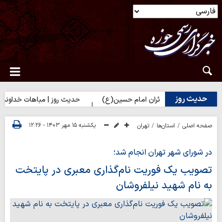
حدیث روز
هرا(س) برای زائران امام حسین(ع)
حدیث روز | مباهات خداوند به زائر
یکشنبه ۱۵ مهر ۱۴۰۳ - ۱۲:۲۶
صفحه اصلی
استان‌ها
تهران
در شورای شهر تهران انجام شد؛
تصویب یک فوریت نام‌گذاری معبری در پایتخت
به نام شهید نیلفروشان