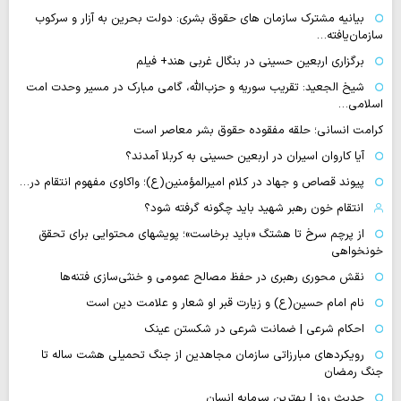
بیانیه مشترک سازمان های حقوق بشری: دولت بحرین به آزار و سرکوب
سازمان‌یافته…
برگزاری اربعین حسینی در بنگال غربی هند+ فیلم
شیخ الجعید: تقریب سوریه و حزب‌الله، گامی مبارک در مسیر وحدت امت
اسلامی…
کرامت انسانی؛ حلقه مفقوده حقوق بشر معاصر است
آیا کاروان اسیران در اربعین حسینی به کربلا آمدند؟
پیوند قصاص و جهاد در کلام امیرالمؤمنین(ع)؛ واکاوی مفهوم انتقام در…
انتقام خون رهبر شهید باید چگونه گرفته شود؟
از پرچم سرخ تا هشتگ «باید برخاست»؛ پویشهای محتوایی برای تحقق
خونخواهی
نقش محوری رهبری در حفظ مصالح عمومی و خنثی‌سازی فتنه‌ها
نام امام حسین(ع) و زیارت قبر او شعار و علامت دین است
احکام شرعی | ضمانت شرعی در شکستن عینک
رویکردهای مبارزاتی سازمان مجاهدین از جنگ تحمیلی هشت ساله تا
جنگ رمضان
حدیث روز | بهترین سرمایه انسان