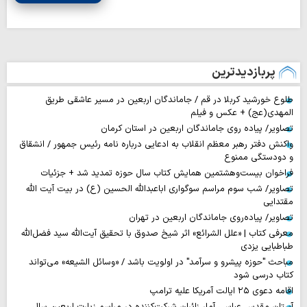
پربازدیدترین
طلوع خورشید کربلا در قم / جاماندگان اربعین در مسیر عاشقی طریق
المهدی(عج) + عکس و فیلم
تصاویر/ پیاده روی جاماندگان اربعین در استان کرمان
واکنش دفتر رهبر معظم انقلاب به ادعایی درباره نامه رئیس جمهور / انشقاق
و دودستگی ممنوع
فراخوان بیست‌وهشتمین همایش کتاب سال حوزه تمدید شد + جزئیات
تصاویر/ شب سوم مراسم سوگواری اباعبدالله الحسین (ع) در بیت آیت الله
مقتدایی
تصاویر/ پیاده‌روی جاماندگان اربعین در تهران
معرفی کتاب | «علل الشرائع» اثر شیخ صدوق با تحقیق آیت‌الله سید فضل‌الله
طباطبایی یزدی
مباحث "حوزه پیشرو و سرآمد" در اولویت باشد / «وسائل الشیعه» می‌تواند
کتاب درسی شود
اقامه دعوی ۲۵ ایالت آمریکا علیه ترامپ
آستان مقدس عباسی آمار زائران شرکت‌کننده در مراسم زیارت اربعین سال