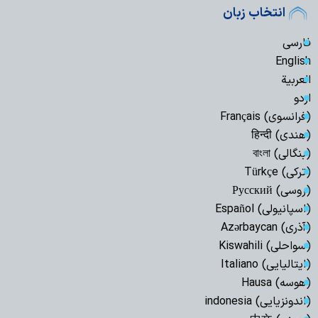
انتخاب زبان
فارسی
English
العربیة
اردو
(فرانسوی) Français
(هندی) हिन्दी
(بنگالی) বাংলা
(ترکی) Türkçe
(روسی) Русский
(اسپانیولی) Español
(آذری) Azərbaycan
(سواحلی) Kiswahili
(ایتالیایی) Italiano
(هوسه) Hausa
(اندونزیایی) indonesia