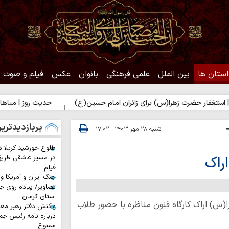
استان ها
بین الملل
علمی فرهنگی
بانوان
عکس
فیلم و صوت
حضرت زهرا(س) برای زائران امام حسین(ع)
حدیث روز | مباهات خداوند ب
پربازدیدتری
شنبه ۲۸ مهر ۱۴۰۳ - ۱۷:۰۲
طلوع خورشید کربلا د
اراک
در مسیر عاشقی طری
فیلم
جنگ ایران و آمریکا و
تصاویر/ پیاده روی جا
استان کرمان
(س) اراک کارگاه فنون مناظره با حضور طلاب
واکنش دفتر رهبر معظ
درباره نامه رئیس جم
ممنوع