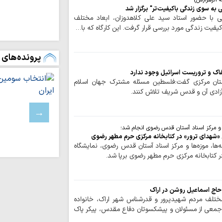
 الزهرا(س)
الحسین خدمت کردن
 به سوی زندگی باکیفیت‌تر" برگزار شد
 با حضور استاد سید علی کلاهدوزان، ابعاد مختلف
مباحث "حوزه پیش
کیفیت زندگی مورد بررسی قرار گرفت. این کارگاه که با…
باشد / «وسائل الشیع
ملت ایران وعراق
پرونده‌های 
وحدت در جمهوری اسل
کرامت انسانی در
اک و تروریست اسرائیل وجود ندارد
الهی دارد
استان مرکزی گفت:فلسطین مسئله مشترک جهان اسلام
زادی آن و قدس شریف تلاش کنند.
شیخ احمد قبلان:
مردم آن، حکومت ضع
تلاش نافرجام دو
شعائر حسینی
ا و مرکز اسناد آستان قدس رضوی انجام شد؛
ی «شهدای ترور» در کتابخانه مرکزی حرم مطهر رضوی
نهضت عاشورا، م
‌ها، موزه‌ها و مرکز اسناد آستان قدس رضوی، نمایشگاه
الهی از فرمان طاغو
ر کتابخانه مرکزی حرم مطهر رضوی برپا شد.
لگدمال شدن ترامپ ت
محبت امام حسین
 حاج اسماعیل روشن در اراک
الهی است
ختلف مردم شهیدپرور و قدرشناس شهر اراک، خانواده
 جمعی از مسئولان و پیشکسوتان دفاع مقدس، پیکر پاک
حجاب؛ سنگر هوی