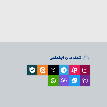
دم در سفر
 در برابر سیاست‌های
ده؛ تلاش برای انکار حضور
ربلا
 کبیره برای ایران و جهان
تان قدس رضوی از
م مطهر
نی، زمینه‌ای برای
شبکه‌های اجتماعی
معرفت انسان ها…
ستکبران از اصول فرهنگ
ی، ایستادگی در برابر
 است
مدرسه استقامت و حفظ
ست
ل الشرائع» اثر شیخ
لله سید فضل‌الله…