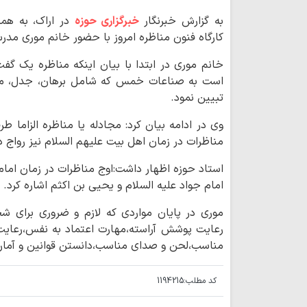
به گزارش خبرنگار
خبرگزاری حوزه
در اراک، به هم
کارگاه فنون مناظره امروز با حضور خانم موری مدر
خانم موری در ابتدا با بیان اینکه مناظره یک 
است به صناعات خمس که شامل برهان، جدل، مغا
تبیین نمود.
وی در ادامه بیان کرد: مجادله یا مناظره الزام
مناظرات در زمان اهل بیت علیهم السلام نیز رواج 
استاد حوزه اظهار داشت:اوج مناظرات در زمان امام
امام جواد علیه السلام و یحیی بن اکثم اشاره کرد.
موری در پایان مواردی که لازم و ضروری برای ش
رعایت پوشش آراسته،مهارت اعتماد به نفس،رعایت
مناسب،لحن و صدای مناسب،دانستن قوانین و آماره
کد مطلب:
1194215