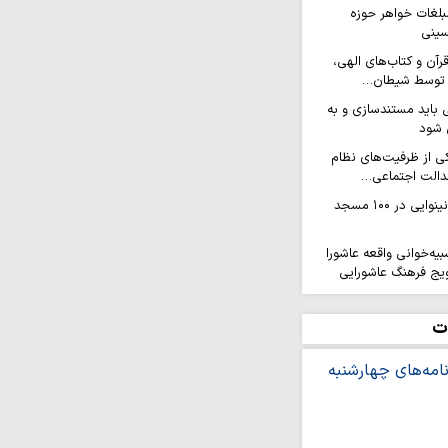
مبلغات خواهر حوزه
سینی
آن و کتاب‌های الهی،
ن توسط شیطان…
باید مستندسازی و به
ل شود
ی از ظرفیت‌های نظام
دالت اجتماعی…
همایش دختران نینوایی در ۱۰۰ مسجد
ه‌خوانی واقعه عاشورا
ویج فرهنگ عاشورایی
 بانوی طلبه در مدرسه علمیه
ت
ه نخبگان در برابر نسل
ی شبهات است
ون خدمت هلال‌احمر به زائران
انی هلال احمر قم در طریق