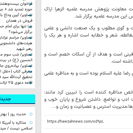
فراخوان بیست‌وهشت
ت معاونت پژوهش مدرسه علمیه الزهرا اراک
حوزه تمدید شد + جز
تصاویر/ آیین وداع ب
س این مدرسه علمیه برگزار شد.
فروش در همدان
چرا تنها برای امام 
گفت و گوی مطلوب و یک صنعت دانشی و علمی
برگزار می‌شود؟
لطه، شعر و خطابه است اشاره و هر یک را
تصاویر/ مراسم عزادا
هیئت‌های دانشجویی
رهبر شهید
ا طرفینی است و هدف از آن اسکات خصم است و
تصاویر/ شب سوم مراس
الحسین (ع) در بیت آ
داشته است.
تصاویر/ پیاده‌روی جا
معرفی کتاب | «علل ا
 رضا علیه السلام بوده است و به مناظره علمی
تحقیق آیت‌الله سید ف
اقامه دعوی ۲۵ ایالت آمریکا علیه ترامپ
خص مناظره کننده است را تبیین کرد مانند:
جدیدتر
 ادب و تواضع، داشتن شروع و پایان خوب و
ا،مدیریت استرس و عصبانیت و زمان و...
حدیث روز | بهتر
مذاکره با آمریکا
اسلامی نیست / میدا