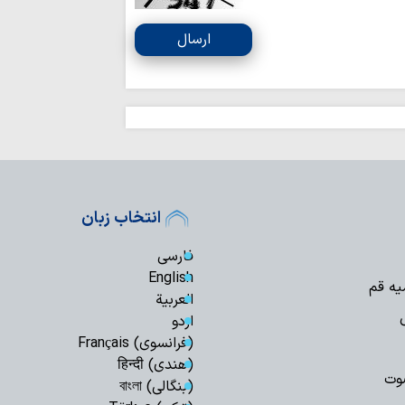
حضور گسترده مر
اربعین،بزرگ‌ترین سد
ارسال
استکباری…
کتابی با عنوان فریبن
حضرت زینب(س) در ک
پیام‌های زیارت جامعه
تشیع در روزگار بحران
بازدید تولیت آس
پروژه‌های عمرانی حر
زیارت اربعین حسی
انتخاب زبان
افزایش علم، فهم و 
عدم همراهی با م
فارسی
قرآن و عاشورا است
English
یه قم
پیام اربعین حسین
العربیة
دشمن و جهاد تبیین
اردو
اربعین حسینی، 
(فرانسوی) Français
ایمان در سختی‌ها ا
(هندی) हिन्दी
معرفی کتاب | «عل
وت
(بنگالی) বাংলা
صدوق با تحقیق آیت‌ا