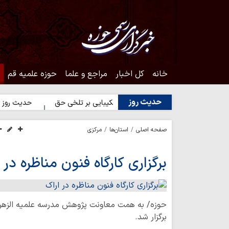
خانه
کل اخبار
مراجع و علما
حوزه علمیه قم
حدیث روز
 انسان
حدیث روز | شکیبایی بر تلخی حق
حدیث روز | استغفار 
صفحه اصلی
استان‌ها
مرکزی
برگزاری کارگاه فنون مناظره در 
حوزه/ به همت معاونت پژوهش مدرسه علمیه الزهرا
برگزار شد.