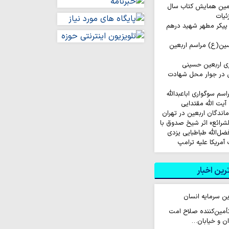
مین همایش کتاب سال
ئیات
ا پیکر مطهر شهید درهم
حسین(ع) مراسم اربعین
ری اربعین حسینی
 در جوار محل شهادت
م سوگواری اباعبدالله
یت الله مقتدایی
ماندگان اربعین در تهران
لشرائع» اثر شیخ صدوق با
ضل‌الله طباطبایی یزدی
ین اخبار
ین سرمایه انسان
 تأمین‌کننده صلاح امت
ن و خیابان…