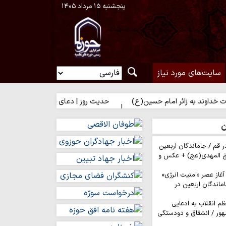
پنجشنبه ۱۵ مرداد ۱۴۰۵
سایت‌های مورد نیاز
ه زائر امام حسین(ع)
حدیث روز | دعای فرشتگان برای زائر امام حسین(
ن
ر قم / جاماندگان اربعین
ق المهدی(عج) + عکس و
 آغاز عصر «امنیت انرژی»
ماندگان اربعین در
م انقلاب به ادعایی
هور / انشقاق و دودستگی