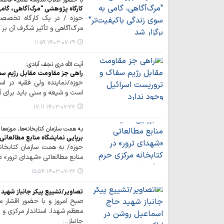
با حضور طلاب مدرسه علمیه فاطمه
کارگاه پژوهشی "مرگ‌آگاهی، گامی
حوزه / در یک کارگاه تخصصی
مرگ‌آگاهی و تأثیر شگرف آن بر 
۱۴۰۳-۰۷-۲۹ ۱۱:۵۹
آیت الله دری نجف آبادی:
راهی جز مقاومت مقابل رژیم سف
حوزه/نماینده ولی فقیه در 
است و شیعه و سنی باید برای آ
۱۴۰۳-۰۷-۲۷ ۱۷:۱۱
به همت سازمان کتابخانه‌ها، موزه‌ه
برپایی نمایشگاه منابع مطالعات
حوزه/ به همت سازمان کتابخانه
منابع مطالعاتی «شهدای ترور» د
۱۴۰۳-۰۷-۲۶ ۱۵:۵۴
تصاویر/تشییع پیکر جانباز شهید
صبح امروز و با حضور اقشار م
معظم شهدا، استاندار مرکزی و
جانباز…