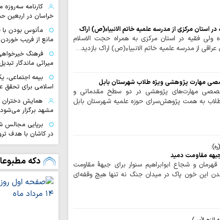
کارنامه سه‌روزه 
خراسان در اربعین ح
 در استان مرکزی از مدرسه علمیه خاتم الانبیاء(ص) اراک
مأنوس بودن با قر
نده ولی فقیه در استان مرکزی به همراه حجت الاسلام
مانع از فریب خورد
عراقی از مدرسه علمیه خاتم الانبیاء(ص) اراک بازدید…
فرهنگ خیرخواهی 
میراثی ماندگار تبدی
بیمه اجتماعی، یک
خصصی مهارت پژوهشی ویژه طلاب شهرستان بابل
اسلامی برای تحقق ع
تخصصی مهارت‌های پژوهشی در دو سطح مقدماتی و
 طلاب به همت پژوهش‌سرای حوزه علمیه شهرستان بابل
مشهد برگزار می‌شود
برپایی مجالس شبی
در کاشان با هدف تر
ه):
پذیرش ۵۰
 جبهه مقاومت دمید
خواهران کوهدشت
دکه مطبوعا
قهرمان و شجاع ابوابراهیم سنوار برای جبهۀ مقاومت
جهاد تبیین وظیف
دن این خون پاک در میدان جنگ نه تنها هیچ وقفه‌ای
جوان برای خنثی‌ساز
ارائه ۵ میلی
اربعین حسینی
۱۲۰ نیروی درم