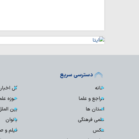
دسترسی سریع
خانه
کل اخبار
مراجع و علما
حوزه علم
استان ها
بین الملل
علمی فرهنگی
بانوان
عکس
فیلم و ص