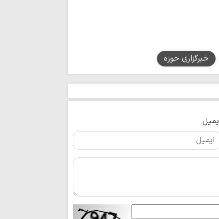
پروژه دشمن، تغییر 
ملت ایران با روحی
دشمنان ایستادگی می
مراسم پیاده روی
کامل از امت‌سازی را
خبرگزاری حوزه
همکاری گسترده 
کرامت با رسانه ملی د
خادمانی که نوای 
۱۰۸۰ طنین انداز کردند
اسکان ۱۰۰
مقدس مسجد جمکرا
یمیل
اربعین الگوی تاب
عصر آخرالزمان است
تسلیت استاد حسین
اراکی
۶۰۰ نیروی عملی
خدمت کردند
آستان مقدس علو
خود برای زیارت اربعی