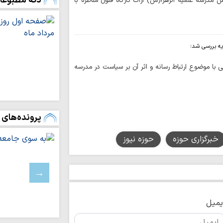
دکه مطبوعا
درسه علمیه الزهرا(س) اراک کارگاه فنون مناظره با
چرا نهضت مشروط
پیدا کرد؟
تشکیل شورای را
یه بررسی شد؛
البلاغه»
اجرای برنامه‌های
 موضوع ارتباط رسانه و اثر آن بر سیاست در مدرسه
مسکن، معیشت و سل
شماره جدید نشری
سواد خانواده | آی
پرونده‌های 
می‌تواند به رابطه ز
خبرگزاری حوزه
حوزه نیوز
ادعیه شناسی | د
معرفی یک طلبه 
معنایِ انتظارِ فر
مصطفی ردانی‌پور + ف
یمیل
اصلاحات یا نقشه‌
ایران؟ قرارداد ۱۹۱۹؛ روایتی از…