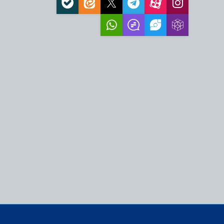
ا در علوم انسانی…
ران جهاد تبیین و روایت
مسلمین شهید عارف
پرچمدار وحدت و
 بدون پژوهش حرفه‌ای
د
ندن زیارت عاشورا و
عی
پذیرش طلبه در سطوح ۱ تا ۳ در مدرسه
هداء(ع) همت‌آباد…
لغان اربعین و آغاز فصل
وی در دهه…
سنگر راهبردی جامعه در