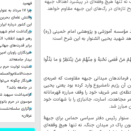
ه تنها هیچ وقفه‌ای در پیشبرد اهداف جبهه
فهمید
تازه‌ای در رگ‌های این جبهه مقاوم خواهد
چرا 17 مرداد به عنوان روز خبرنگار نامیده شد؟
واکنش علمای بحرین
این کشور درباره ایران
ید مؤسسه آموزشی و پژوهشی امام خمینی (ره)
بزرگداشت امام شهید ا
شهید یحیی السّنوار به این شرح است:
رهبر شهید انقلاب؛ ال
برابر قدرت‌های جهانی
خبرنگاران راویان امی
مْ مَنْ قَضی‏ نَحْبَهُ وَ مِنْهُمْ مَنْ یَنْتَظِرُ وَ ما بَدَّلُوا
بیدار جامعه‌اند
تسلیت تولیت حرم با
حجت‌الاسلام‌والمسل
فرماندهان میدانی جبهه مقاومت که ضربه‌ی
خبرنگار چگونه می‌تو
ان آن رژیم نامشروع وارد کرده بود یعنی یحیی
در جامعه باشد؟
حظه‌ی عمر شریف خود را وقف مبارزه قهرمانانه
گرامیداشت سپهبد شه
مر مجاهدت، اسارت، جانبازی را با شهادت خود
موسوی در حرم بانوی 
ن مبارز شد.
برگزاری سلسله‌نشست‌ه
عرفان»
یم سنوار رئیس دفتر سیاسی حماس برای جبهۀ
ن پاک در میدان جنگ، نه تنها هیچ وقفه‌ای