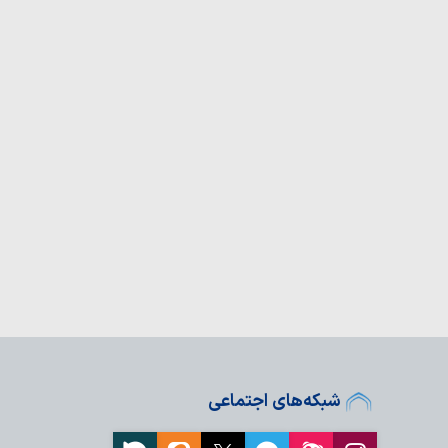
اومت: «توافق چارچوب»
ان «سیویکوس» درباره
 بشر در بحرین
 بغداد درباره تلاش
 وحدت نیروهای مسلح…
رئیس مجلس اعلای
 از دولت این کشور
ز خون‌خواهی فردی به
سد؟
ه بشریت درس ایستادگی
آمریکا چگونه شکل گرفت و به ۵۰ ایالت
 کجا بر ایالت‌ها…
شبکه‌های اجتماعی
«آزمایش فندک»؛