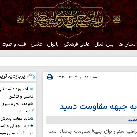
استان ها
بین الملل
علمی فرهنگی
بانوان
عکس
فیلم و صوت
حدیث ر
پربازدیدتری
شنبه ۲۸ مهر ۱۴۰۳ - ۱۳:۳۱
استاد حوزه علمیه ق
تشییع و تدفین
 به جبهه مقاومت دمید
شهادت؛ اوج مسیری ک
کرده بود
تمدید مهلت پذیرش ح
۸ درس جهانی و تمد
براهیم سنوار برای جبهۀ مقاومت جانکاه است
در جنگ تحمیلی سوم 