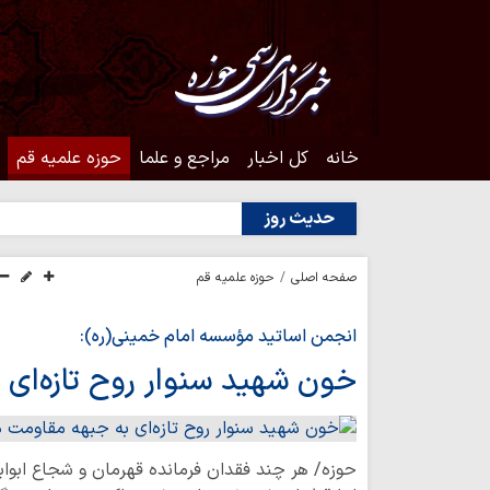
خانه
کل اخبار
مراجع و علما
حوزه علمیه قم
حدیث روز
صفحه اصلی
حوزه علمیه قم
انجمن اساتید مؤسسه امام خمینی(ره):
خون شهید سنوار روح تازه‌ای
حوزه/ هر چند فقدان فرمانده قهرمان و شجاع ابوا