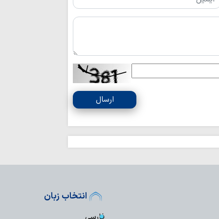
عضو فراکسیون مق
به نفع لبنان نیست
هشدار شدید سازم
وضعیت بحرانی حقوق
هشدار امام جمعه
آمریکا برای تضعیف
درخواست نائب 
ارسال
اسلامی شیعیان لبنان
چگونه «انتقام» ا
عدالت اجتماعی می‌ر
امام حسین(ع) ب
در برابر ظلم آموخت
رسید؟؛ رئیس‌جمهور تا
انتخاب زبان
خطای معرفتی در 
فارسی