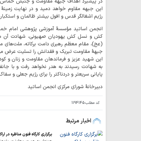
در پیشبرد اهداف جبهه مقاومت و جنبش حماس ایجا
این جبهه مقاوم خواهد دمید و در نهایت زمینهٔ ع
رژیم اشغالگر قدس و افول بیشتر ظالمان و استکبار 
انجمن اساتید مؤسسۀ آموزشی پژوهشی امام خم
کش و نسل کش یهودیان صهیونی، شهادت آن مجا
(عج)، مقام معظم رهبری دامت برکاته، ملت‌های م
جبهۀ مقاومت تبریک و فقدانش را تسلیت عرض می‌کن
این شهید عزیز و فرماندهان مقاومت و زنان و کو
به شهادت رسیدند به هدر نخواهد رفت و با جان
پایانی سریعتر و دردناکتر را برای رژیم جعلی و سفا
دبیرخانۀ شورای مرکزی انجمن اساتید
کد مطلب:
1194145
اخبار مرتبط
برگزاری کارگاه فنون مناظره در ارا