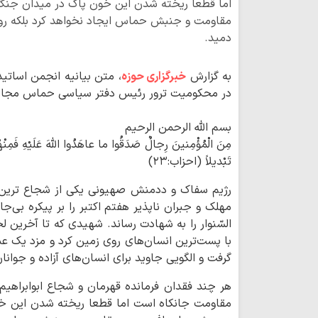
اما قطعا ریخته شدن این خون پاک در میدان جنگ ن
مقاومت و جنبش حماس ایجاد نخواهد کرد بلکه روح 
دمید.
به گزارش
خبرگزاری حوزه
، متن بیانیه انجمن اسات
در محکومیت ترور رئیس دفتر سیاسی حماس مجاهد 
بسم الله الرحمن الرحیم
مِنَ الْمُؤْمِنینَ رِجالٌ صَدَقُوا ما عاهَدُوا اللَّهَ عَلَیْهِ فَمِنْهُ
تَبْدیلاً (احزاب:۲۳)
رژیم سفاک و ددمنش صهیونی یکی از شجاع ترین 
مهلک و جبران ناپذیر هفتم اکتبر را بر پیکره بی‌ج
السّنوار را به شهادت رساند. شهیدی که تا آخرین ل
با پست‌ترین انسان‌های روی زمین کرد و مزد یک ع
گرفت و الگویی جاوید برای انسان‌های آزاده و جوانا
هر چند فقدان فرمانده قهرمان و شجاع ابوابراه
مقاومت جانکاه است اما قطعا ریخته شدن این خو