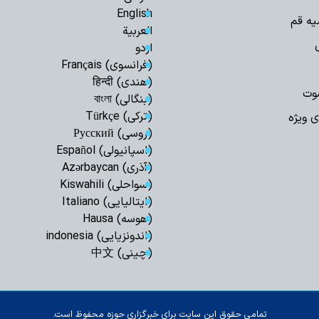
ریشه‌یابی بحران معن
English
یه قم
خبرنگاران پرچمدا
العربیة
حقیقت هستند
اردو
(فرانسوی) Français
حجت‌الاسلام وال
(هندی) हिन्दी
حسین الحسینی (ره) 
وت
(بنگالی) বাংলা
بیداری…
(ترکی) Türkçe
ی ویژه
تولید اثر مذهبی
(روسی) Русский
سرمایه را هدر می‌ده
(اسپانیولی) Español
احکام شرعی | خوا
(آذری) Azərbaycan
ادعیه در ایام عذر شر
(سواحلی) Kiswahili
(ایتالیایی) Italiano
(هوسه) Hausa
علمیه حضرت سیدالش
(اندونزیایی) indonesia
پایان مأموریت مب
(چینی) 中文
خدمت به زائران رض
سرمایه شناختی؛ 
جنگ روایت‌ها
تمامی حقوق این سایت برای خبرگزاری حوزه محفوظ است.