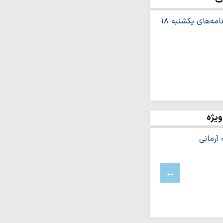
ت
ه سرانجام نافرجامی
هبری «طرح پایتخت نهج
 حمایتی هدفمند در حوزه
امت طلاب
ه اصفیاء منتشر شد
ا محبت زیاد به فرزندان،
ویژه
وجین آسیب…
عای مشلول
جوان مؤلف
ج در نگاه روحانیِ شهید
یلم
ای برای حذف استقلال