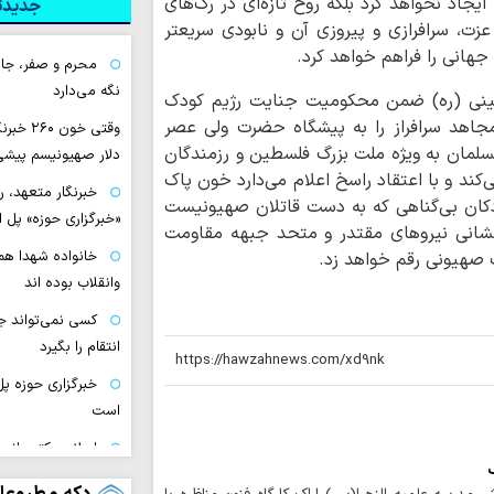
د نخواهد کرد بلکه روح تازه‌ای در رگ‌های
جدیدتر
زت‌، سرافرازی و پیروزی آن و نابودی سریعتر
جهانی را فراهم خواهد کرد.
محرم و صفر، جام
نگه می‌دارد
ینی (ره) ضمن محکومیت جنایت رژیم کودک
هد سرافراز را به پیشگاه حضرت ولی عصر
وقتی خون
سلمان به ویژه ملت بزرگ فلسطین و رزمندگان
دلار صهیونیسم پیشی
د و با اعتقاد راسخ اعلام می‌دارد خون پاک
خبرنگار متعهد، 
دکان بی‌گناهی که به دست قاتلان صهیونیست
«خبرگزاری حوزه» پل 
فشانی نیروهای مقتدر و متحد جبهه مقاومت
خانواده شهدا همو
ک صهیونی رقم خواهد زد.
وانقلاب بوده اند
کسی نمی‌تواند ج
انتقام را بگیرد
خبرگزاری حوزه پل
است
اسلام مکتب انس
ک
مکتب انسان‌دوستی