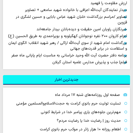
ارزش مقاومت را فهمید
دیدار نمایندگان آیت‌الله اعرافی با خانواده شهید سامعی + تصاویر
تصاویر /مراسم بزرگداشت خلبان شهید عباس بابایی و حسین لشگری در
قزوین
خبرنگاران راویان امین حقیقت و دیده‌بانان بیدار جامعه‌اند
اعزام کاروان ۲۰۰ نفره نوجوانان کهگیلویه و بویراحمدی به طریق الحسین (ع)
بزرگداشت امام شهید از سوی آیت‌الله اراکی / رهبر شهید انقلاب؛ الگوی ایمان
و استقامت در برابر قدرت‌های جهانی
برنامه دفتر حضرت آیت الله وحید خراسانی به مناسبت ایام پایانی ماه صفر
فیلم| جذب و پذیرش مدارس علمیه استان گیلان
جدیدترین اخبار
صفحه اول روزنامه‌های شنبه ۱۷ مرداد ماه
تسلیت تولیت حرم بانوی کرامت به حجت‌الاسلام‌والمسلمین مؤمنی
مهم‌ترین جلوه‌های یاری پیامبر خدا در شرایط کنونی
حدیث روز | رضایت خدا یا رضایت مردم؟
اطعام روزانه ۱۰ هزار زائر در موکب حرم بانوی کرامت