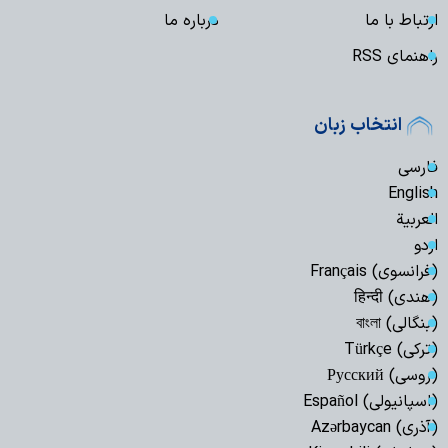
ارتباط با ما
درباره ما
راهنمای RSS
انتخاب زبان
فارسی
English
العربیة
اردو
(فرانسوی) Français
(هندی) हिन्दी
(بنگالی) বাংলা
(ترکی) Türkçe
(روسی) Русский
(اسپانیولی) Español
(آذری) Azərbaycan