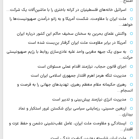
امتناع…
اسرائیل خانه‌های فلسطینیان در کرانه باختری را با ماشین‌آلات یک شرکت…
ملت ایران با مقاومت، شکست آمریکا و به زانو درآمدن صهیونیست‌ها را
خواهد…
واکنش علمای بحرین به سخنان سخیف حاکم این کشور درباره ایران
آمریکا در برابر مقاومت ملت ایران گرفتار بن‌بست شده است
به سوی یک جبهه مغربی واحد علیه عادی‌سازی روابط با رژیم صهیونیستی
حرکت…
اجرای قانون حجاب، نیازمند اقدام عملی مسئولان است
مدیریت تنگه هرمز اهرم اقتدار جمهوری اسلامی ایران است
رهبری حکیمانه مقام معظم رهبری، تهدیدهای جهانی را به فرصت و
انسجام…
مدیریت انرژی نیازمند پیش‌بینی و تدبیر است
اربعین حسینی، رزمایشی سیاسی برای شکستن غرور استکبار و نماد
بیداری…
ایستادگی و مقاومت ملت ایران، عامل عقب‌نشینی دشمن و حفظ عزت و
اقتدار…
ملت ایران شایسته بهترین کیفیت زندگی است