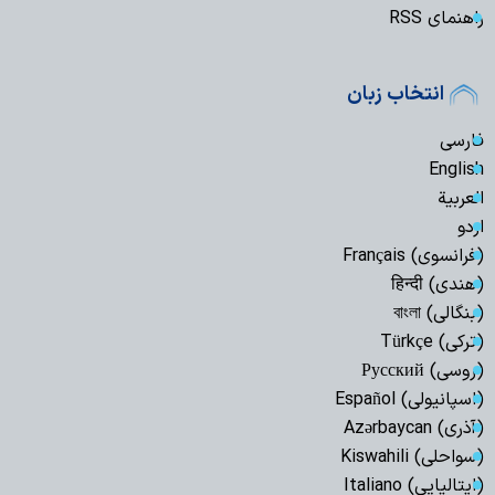
راهنمای RSS
انتخاب زبان
فارسی
English
العربیة
اردو
(فرانسوی) Français
(هندی) हिन्दी
(بنگالی) বাংলা
(ترکی) Türkçe
(روسی) Русский
(اسپانیولی) Español
(آذری) Azərbaycan
(سواحلی) Kiswahili
(ایتالیایی) Italiano