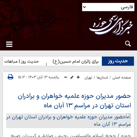
حدیث روز
حضرت زهرا(س) برای زائران امام حسین(ع)
حدیث روز | مباهات خداوند 
یکشنبه ۱۳ آبان ۱۴۰۳ - ۱۵:۱۲
صفحه اصلی
استان‌ها
تهران
حضور مدیران حوزه علمیه خواهران و برادران
استان تهران در مراسم ۱۳ آبان ماه
حوزه / حجج اسلام والمسلمین رحیمی صادق و کبیریان صبح