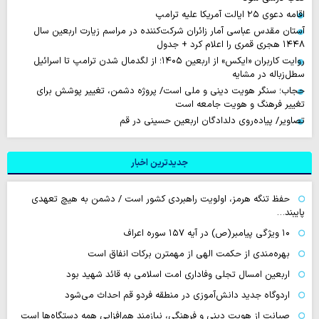
اقامه دعوی ۲۵ ایالت آمریکا علیه ترامپ
آستان مقدس عباسی آمار زائران شرکت‌کننده در مراسم زیارت اربعین سال
۱۴۴۸ هجری قمری را اعلام کرد + جدول
روایت‌ کاربران «ایکس» از اربعین ۱۴۰۵؛ از لگدمال شدن ترامپ تا اسرائیل
سطل‌زباله‌ در مشایه
حجاب؛ سنگر هویت دینی و ملی است/ پروژه دشمن، تغییر پوشش برای
تغییر فرهنگ و هویت جامعه است
تصاویر/ پیاده‌روی دلدادگان اربعین حسینی در قم
جدیدترین اخبار
حفظ تنگه هرمز، اولویت راهبردی کشور است / دشمن به هیچ تعهدی
پایبند…
۱۰ ویژگی پیامبر(ص) در آیه ۱۵۷ سوره اعراف
بهره‌مندی از حکمت الهی از مهمترن برکات انفاق است
اربعین امسال تجلی وفاداری امت اسلامی به قائد شهید بود
اردوگاه جدید دانش‌آموزی در منطقه فردو قم احداث می‌شود
صیانت از هویت دینی و فرهنگی، نیازمند هم‌افزایی همه دستگاه‌ها است