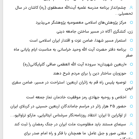
چشم‌انداز برنامه مدرسه علمیه آیت‌الله مصطفوی (ره) کاشان در سال
تحصیلی…
مرکز پژوهش‌های اسلامی معصومیه پژوهشگر می‌پذیرد
زن، کنشگری آگاه در مسیر ساختن جامعه دینی
استمرار مسیر شهدا، ضامن عزت و اقتدار ایران اسلامی است
برنامه دفتر حضرت آیت الله وحید خراسانی به مناسبت ایام پایانی ماه
صفر
«اربعین شهیدان»؛ سروده آیت الله العظمی صافی گلپایگانی(ره)
حوزویان ساختار دین را برای مردم شرح دهند
توصیه پلیس راه قم به زائران اربعین؛ استراحت در مسیر، ضامن سفری
ایمن
اخلاص و روحیه جهادی رمز موفقیت خادمان نماز جمعه است
حضور ۲۵ هزار زائر در مراسم جاماندگان اربعین حسینی در کربلای ایران
از اوکراین تا ایران؛ انتقاد روزنامه‌نگار سرشناس ایتالیایی، مارکو تراوالیو،…
سینمای مستند باید مظلومیت ملت ایران در جنگ رمضان را ثبت کند
مفتی صور و جبل عامل: ما همچنان با فکر و راه امام صدر برای