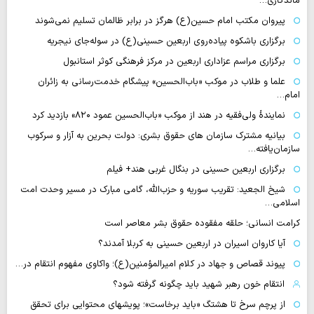
ماندگاری…
پیروان مکتب امام حسین(ع) هرگز در برابر ظالمان تسلیم نمی‌شوند
برگزاری باشکوه پیاده‌روی اربعین حسینی(ع) در سوله‌جای نیجریه
برگزاری مراسم عزاداری اربعین در مرکز فرهنگی کوثر استانبول
علما و طلاب در موکب «باب‌الحسین» پیشگام خدمت‌رسانی به زائران
امام…
نمایندهٔ ولی‌فقیه در هند از موکب «باب‌الحسین عمود ۸۲۰» بازدید کرد
بیانیه مشترک سازمان های حقوق بشری: دولت بحرین به آزار و سرکوب
سازمان‌یافته…
برگزاری اربعین حسینی در بنگال غربی هند+ فیلم
شیخ الجعید: تقریب سوریه و حزب‌الله، گامی مبارک در مسیر وحدت امت
اسلامی…
کرامت انسانی؛ حلقه مفقوده حقوق بشر معاصر است
آیا کاروان اسیران در اربعین حسینی به کربلا آمدند؟
پیوند قصاص و جهاد در کلام امیرالمؤمنین(ع)؛ واکاوی مفهوم انتقام در…
انتقام خون رهبر شهید باید چگونه گرفته شود؟
از پرچم سرخ تا هشتگ «باید برخاست»؛ پویشهای محتوایی برای تحقق