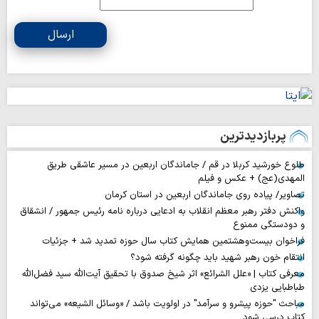
ارسال
پربازدیدترین
طلوع خورشید کربلا در قم / جاماندگان اربعین در مسیر عاشقی طریق
المهدی(عج) + عکس و فیلم
تصاویر/ پیاده روی جاماندگان اربعین در استان کرمان
واکنش دفتر رهبر معظم انقلاب به ادعایی درباره نامه رئیس جمهور / انشقاق
و دودستگی ممنوع
فراخوان بیست‌وهشتمین همایش کتاب سال حوزه تمدید شد + جزئیات
انتقام خون رهبر شهید باید چگونه گرفته شود؟
معرفی کتاب | «علل الشرائع» اثر شیخ صدوق با تحقیق آیت‌الله سید فضل‌الله
طباطبایی یزدی
مباحث "حوزه پیشرو و سرآمد" در اولویت باشد / «وسائل الشیعه» می‌تواند
کتاب درسی شود