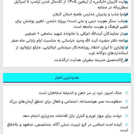
روایت‌ کاربران «ایکس» از اربعین ۱۴۰۵؛ از لگدمال شدن ترامپ تا اسرائیل
سطل‌زباله‌ در مشایه
فیلم| جذب و پذیرش مدارس علمیه استان گیلان
حجاب؛ سنگر هویت دینی و ملی است/ پروژه دشمن، تغییر پوشش برای
تغییر فرهنگ و هویت جامعه است
دیدار نمایندگان آیت‌الله اعرافی با خانواده شهید سامعی + تصاویر
برنامه دفتر حضرت آیت الله وحید خراسانی به مناسبت ایام پایانی ماه صفر
از اوکراین تا ایران؛ انتقاد روزنامه‌نگار سرشناس ایتالیایی، مارکو تراوالیو، از
استانداردهای دوگانه غرب
فارغ‌التحصیل مدرسه سفیران هدایت درگذشت
جدیدترین اخبار
جنگ امروز، نبرد بر سر ذهن و اندیشه مخاطبان است
«مقاومت» صبر هوشمندانه، اجتماعی و فعال برای تحقق آرمان‌های بزرگ
است
دولت برای مهار تورم و کنترل بازار اقدامات جدی‌تری انجام دهد
آینده امت اسلامی در گرو تربیت نسلی آگاه، متخصص، متعهد و بااخلاق
است