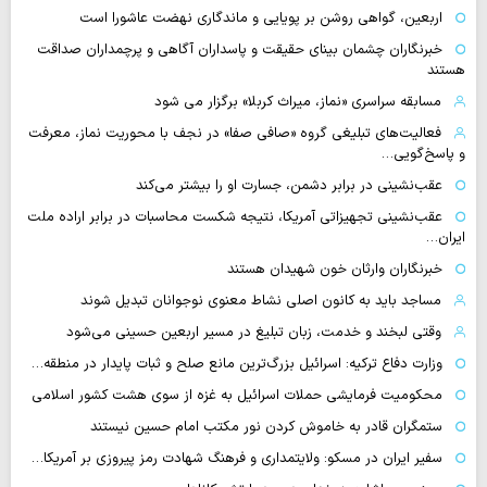
اربعین، گواهی روشن بر پویایی و ماندگاری نهضت عاشورا است
خبرنگاران چشمان بینای حقیقت و پاسداران آگاهی و پرچمداران صداقت
هستند
مسابقه سراسری «نماز، میراث کربلا» برگزار می شود
فعالیت‌های تبلیغی گروه «صافی صفا» در نجف با محوریت نماز، معرفت
و پاسخ‌گویی…
عقب‌نشینی در برابر دشمن، جسارت او را بیشتر می‌کند
عقب‌نشینی تجهیزاتی آمریکا، نتیجه شکست محاسبات در برابر اراده ملت
ایران…
خبرنگاران وارثان خون شهیدان هستند
مساجد باید به کانون اصلی نشاط معنوی نوجوانان تبدیل شوند
وقتی لبخند و خدمت، زبان تبلیغ در مسیر اربعین حسینی می‌شود
وزارت دفاع ترکیه: اسرائیل بزرگ‌ترین مانع صلح و ثبات پایدار در منطقه…
محکومیت فرمایشی حملات اسرائیل به غزه از سوی هشت کشور اسلامی
ستمگران قادر به خاموش کردن نور مکتب امام حسین نیستند
سفیر ایران در مسکو: ولایتمداری و فرهنگ شهادت رمز پیروزی بر آمریکا…