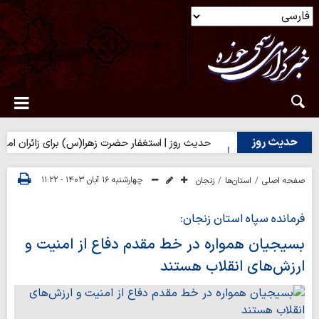
حدیث روز
 بر تلخی حق
حدیث روز | استغفار حضرت زهرا(س) برای زائران امام حس
چهارشنبه ۱۶ آبان ۱۴۰۳ - ۱۱:۲۲
صفحه اصلی
استان‌ها
زنجان
فرمانده سپاه استان زنجان:
بسیجیان همواره در خط مقدم دفاع از امنیت و
ارزش‌های انقلاب هستند