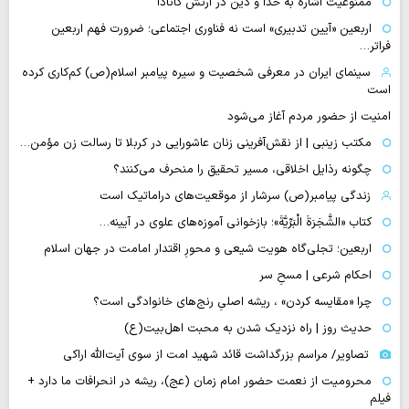
ممنوعیت اشاره به خدا و دین در ارتش کانادا
اربعین «آیین تدبیری» است نه فناوری اجتماعی؛ ضرورت فهم اربعین
فراتر…
سینمای ایران در معرفی شخصیت و سیره پیامبر اسلام(ص) کم‌کاری کرده
است
امنیت از حضور مردم آغاز می‌شود
مکتب زینبی | از نقش‌آفرینی زنان عاشورایی در کربلا تا رسالت زن مؤمن…
چگونه رذایل اخلاقی، مسیر تحقیق را منحرف می‌کنند؟
زندگی پیامبر(ص) سرشار از موقعیت‌های دراماتیک است
کتاب «الشَّجَرَةَ الْبَرِّیَّةَ»؛ بازخوانی آموزه‌های علوی در آیینه…
اربعین؛ تجلی‌گاه هویت شیعی و محورِ اقتدار امامت در جهان اسلام
احکام شرعی | مسحِ سر
چرا «مقایسه کردن» ، ریشه اصلیِ رنج‌های خانوادگی است؟
حدیث روز | راه نزدیک شدن به محبت اهل‌بیت(ع)
تصاویر/ مراسم بزرگداشت قائد شهید امت از سوی آیت‌الله اراکی
محرومیت از نعمت حضور امام زمان (عج)، ریشه در انحرافات ما دارد +
فیلم