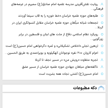
روایت نقش‌آفرینی مدرسه علمیه امام صادق(ع) سمیرم در عرصه‌های
فرهنگی…
طلبه‌های حوزه علمیه خراسان «خط خون» را به قاب سینما آوردند
تجمعات شبانه مبلّغان حوزه علمیه خراسان مقابل کنسولگری ایران در
کربلا…
رویکرد نظام اسلامی دفاع از ملت های لبنان و فلسطین در برابر
زورگویی…
اربعین تجلی «اخلاص تشکیلاتی» و ثمره دگرخواهی امام حسین(ع) است
اعزام کاروان ۲۰۰ نفره نوجوانان کهگیلویه و بویراحمدی به طریق الحسین…
تجربه متفاوت «رویش من» در مسیر نجف تا کربلا
ناگفته‌های مبلغان جهادی حوزه علمیه خراسان از مسیر عشق
امام حسین(ع) کشتی نجات همه بشریت است
دکه مطبوعات