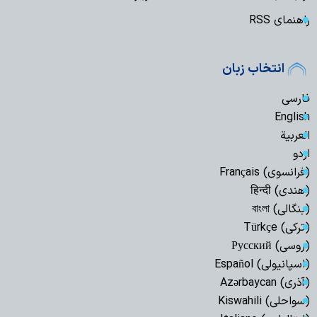
راهنمای RSS
انتخاب زبان
فارسی
English
العربیة
اردو
(فرانسوی) Français
(هندی) हिन्दी
(بنگالی) বাংলা
(ترکی) Türkçe
(روسی) Русский
(اسپانیولی) Español
(آذری) Azərbaycan
(سواحلی) Kiswahili