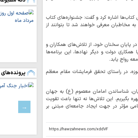
دکه مطبوعا
نیازسنجی آموزشی،
مبلغان است
ی کتاب‌ها اشاره کرد و گفت: جشنواره‌های کتاب
فعالان رسانه‌ روا
 به مخاطبان معرفی خواهند شد تا بتوانند از
حافظه تاریخی ملت ایر
برگزاری سلسله‌نش
 پایان سخنان خود، از تلاش‌های همکاران و
و عرفان»
ا همکاری دولت و دیگر نهادها، این برنامه‌ها
ه رواج یابد.
امام جمعه نجف ا
نماد آزادی دینی، سیا
حوزه، در راستای تحقق فرمایشات مقام معظم
پرونده‌های 
بیان حقیقت و اف
رسالت اصلی خبرنگار
یان، شناساندن امامان معصوم (ع) به جهان
خانواده مهم‌تری
هره بگیریم. این تلاش‌ها نه تنها باعث تقویت
انتقال ارزش‌ها است
می مؤثر در جهت ایجاد جامعه‌ای مبتنی بر
«بعثت مردم» رمز
در برابر توطئه‌های 
پیام تولیت حرم
معصومه(س) به مناسب