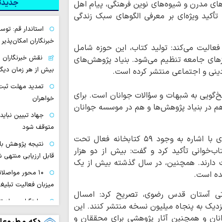
جدیدتر
ارهای مدرن و شیوه‌های نوین فرهنگی، پیام اهل
 تأکید ویژه‌ای بر معرفی الگوهای سبک زندگی
استاندار قم: تو
خبرنگاران امکان‌پذیر
عالیت می‌کند: تولید کتاب، این حوزه شامل
نقش خبرنگاران د
ازهای جامعه تنظیم می‌شود. بنیاد پژوهش‌های
بیش از هر زمان دیگر
دینی و اجتماعی منتشر کرده است.
تمدید مهلت ثبت 
خ‌گویی به شبهات و سؤالات جوانان است. برای
خواهران
هم در بنیاد پژوهش‌ها و هم در موسسه جوانان
جهاد تبیین نباید 
متوقف شود
رئیس سازمان علمی و فرهنگی آستان قدس رضوی با اشاره به وجود ۵۹ کتابخانه فعال تحت
نتیجه پژوهش بای
‌خوانی تأکید کرد و گفت: بیش از دو هزار
قابل ارزیابی منتهی 
لیت دارند. همچنین، در سال گذشته بیش از یک
۱۰ محور مواصلا
شده است.
میزبان فعالیت تبلیغ
اتی آستان قدس رضوی، تصریح کرد: امسال
روایتگران جهاد ت
ژ نزدیک به پنجاه میلیون نسخه منتشر کنند. این
علمیه خواهران از اص
انان و همچنین آثار پژوهشی برای محققان و