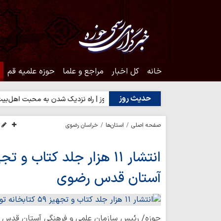
خانه
کل اخبار
مراجع و علما
حوزه علمیه قم
حدیث روز
یت مردم؟
حدیث روز | راه نزدیک شدن به محبت اهل‌بیت(ع)
حد
صفحه اصلی
استان‌ها
خراسان رضوی
آستان قدس رضوی
حوزه/ رئیس سازمان علمی و فرهنگی آستان قدس ر