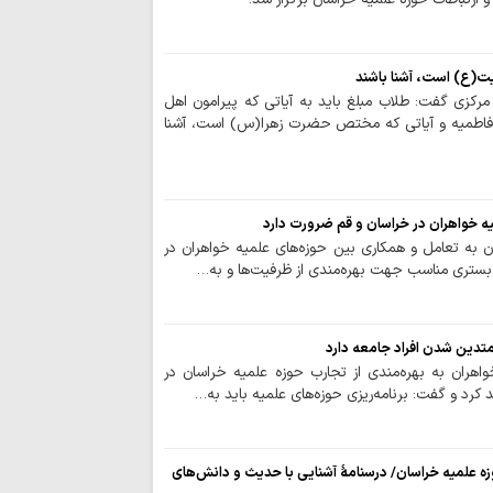
اردوی «مثل خمین
طلبه عصر انقلاب برگ
یت(ع) است، آشنا باشند
کارگاه تخصصی «ز
مرکزی گفت: طلاب مبلغ باید به آیاتی که پیرامون اهل
رفتاری پیشرفته» برگز
فاطمیه و آیاتی که مختص حضرت زهرا(س) است، آشنا
پیام تبریک مدیرک
همدان به مناسبت روز
ویژگی‌های مهم خب
یه خواهران در خراسان و قم ضرورت دارد
/ هیچ فناوری‌ جای «
 به تعامل و همکاری بین حوزه‌های علمیه خواهران در
، بستری مناسب جهت بهره‌مندی از ظرفیت‌ها و به…
ریشه جنایت کربلا
نفاق بود/ نسخه اقتص
رسالت رسانه‌های 
تدین شدن افراد جامعه دارد
«خبرنگاری سنتی» به
اهران به بهره‌مندی از تجارب حوزه علمیه خراسان در
کرد و گفت: برنامه‌ریزی حوزه‌های علمیه باید به…
تداوم ۱۱۷
روحانیت با مردم در
خبرنگاران، پرچمدا
وزه علمیه خراسان/ درسنامۀ آشنایی با حدیث و دانش‌های
حقیقت هستند