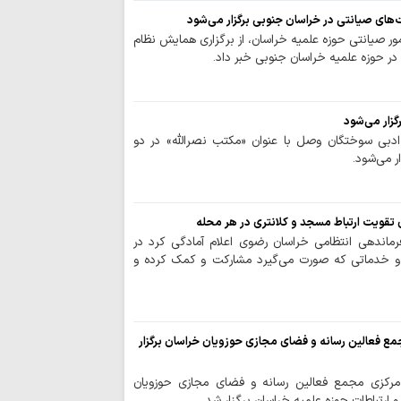
ای صیانتی در خراسان جنوبی برگزار می‌شود
گوشی خبرنگاران 
ر صیانتی حوزه علمیه خراسان، از برگزاری همایش نظام
برای روایت حقیقت ب
ر حوزه علمیه خراسان جنوبی خبر داد.
«خبرنگار»؛ امانتد
سوگند یاد کرده است
زار می‌شود
استاد حوزه علمی
دبی سوختگان وصل با عنوان «مکتب نصرالله» در دو
جلد ششم ترجمه ارد
ر می‌شود.
محوریت حدیث منزل
خبرنگاران سدی اس
ی تقویت ارتباط مسجد و کلانتری در هر محله
دشمنان می باشند
ماندهی انتظامی خراسان رضوی اعلام آمادگی کرد در
 و خدماتی که صورت می‌گیرد مشارکت و کمک کرده و
قدردانی مشاور ر
روحانیت از خبرنگاران
ملت ایران هرگز
برادری ملت اندونزی
مع فعالین رسانه و فضای مجازی حوزویان خراسان برگزار
سواد رسانه‌ایِ کن
 مرکزی مجمع فعالین رسانه و فضای مجازی حوزویان
متعهد در جنگ شناخ
 ارتباطات حوزه علمیه خراسان برگزار شد.