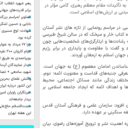
رهبر شهید انقلاب؛ ال
 به تأکیدات مقام معظم رهبری، گامی مؤثر در
برابر قدرت‌های جهانی
تنی بر ارزش‌های اسلامی است.
تصاویر /مراسم بزرگ
بابایی و حسین لشگر
ی در مراسم رونمایی از تازه های نشر آستان
شهادت؛ اوج مسیری ک
ه کتاب خار و میخک که در سالن شیخ طبرسی
کرده بود
 رشادت‌ها و ایثارگری‌های شخصیت‌هایی چون
چرا 17 مرداد به عنوان روز خبرنگار نامیده شد؟
 گفت: با مقاومت و پایداری در برابر رژیم
اعزام ک
جهان اسلام به ارمغان آوردند.
بویراحمدی به طریق 
دیدار نمایندگان آیت‌ال
شناساندن امامان معصوم (ع) به جهان است.
شهید سامعی + تصاو
عرفی جنبه‌های قداست و معنویت ائمه؛ دوم،
واکنش علمای بحرین
 مختلف زندگی مانند مسائل اجتماعی، محیط
این کشور درباره ایران
 و اهداف ائمه که ایجاد جامعه اسلامی بر
خبرنگاران راویان امی
بیدار جامعه‌اند
افزود: سازمان علمی و فرهنگی آستان قدس
حجت‌الاسلام حاج‌علی
 سنگینی بر عهده دارد.
این هفته تهران
ه اهمیت نشر و ترویج آموزه‌های رضوی، بیان