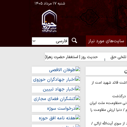
شنبه ۱۷ مرداد ۱۴۰۵
سایت‌های مورد نیاز
حدیث روز | استغفار حضرت زهرا(س) برای زائران امام حسین(ع)
ن
اشت قائد شهید امت از
م درگذشت
نی «مقاومت» ملت ایران
/ دنیا ارزش مقاومت را
ز سوی آیت‌الله اراکی /