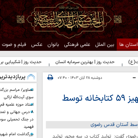
استان ها
بین الملل
علمی فرهنگی
بانوان
عکس
فیلم و صوت
یث روز | بهترین سرمایه انسان
حدیث روز | شکیبایی بر تلخی حق
پربازدیدتری
دوشنبه ۲۸ آبان ۱۴۰۳ - ۰۷:۴۰
تصاویر/ مراسم بزرگد
انتشار ۱۱ هزار جلد کتاب و تجهیز ۵۹ کتابخانه توسط
سوی آیت‌الله اراکی
استاد حوزه علمیه ق
۸ درس جهانی و تمد
در جنگ تحمیلی سوم 
فهمید
بزرگداشت امام شهید ا
ضوی گفت: تولید کتاب در سه محور تولید