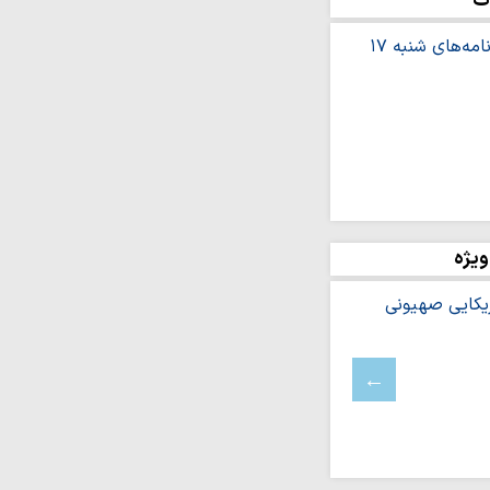
ت
 مبنای تدوین نظام‌واره
یتگر حقیقت و پاسدار
ان‌اند
ست‌های «تابستانهٔ ادیان
شرف: مراسم اربعین،
سی و نماد پایان…
ویژه
زایش آگاهی جامعه،
ان است
ن بستر تربیت نسل و
 ایستادگی ملت ایران
دشمن است
 حضرت فاطمه
ت روز خبرنگار