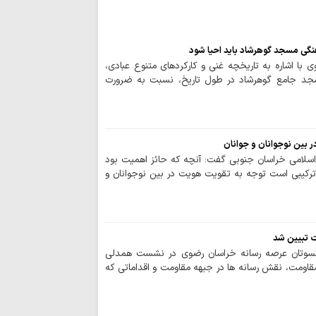
شهادت؛ اوج مسی
انتخاب کرده بود
نگی مسجد گوهرشاد باید احیا شود
خبرنگاران اقتدار 
با اشاره به تاریخچه غنی و کارکردهای متنوع عبادی،
جد جامع گوهرشاد در طول تاریخ، نسبت به ضرورت
برای افکار عمومی تبی
مخالفت‌ها نباید 
خارج کند
بین نوجوانان و جوانان
بی‌حجاب؛ واگرایی
اسلامی خراسان جنوبی گفت: آنچه که حائز اهمیت بود
رسالت خبرنگاران
رکیبی است توجه به تقویت هویت در بین نوجوانان و
آگاهی پیوند خورده 
جنگ روایت‌ها و د
خبرنگار در عصرِ نبردِ
ت تبیین شد
قلم اصحاب رسانه
کسوتان عرصه رسانه خراسان رضوی در نشست همدلی
قاومت، نقش رسانه ها در جبهه مقاومت و اقداماتی که
از کیان فرهنگی و دی
امام سجاد(ع) در
پس از عاشورا، نقشی