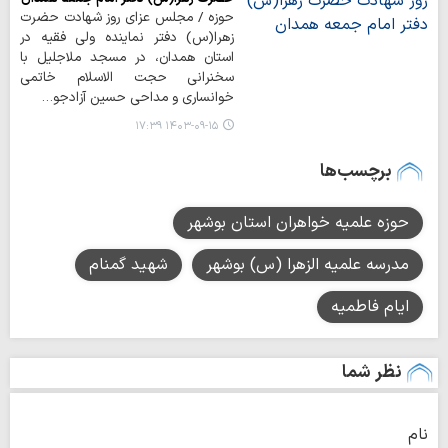
حوزه / مجلس عزای روز شهادت حضرت
زهرا(س) دفتر نماینده ولی فقیه در
استان همدان، در مسجد ملاجلیل با
سخنرانی حجت الاسلام خاتمی
خوانساری و مداحی حسین آزادجو…
۱۴۰۳-۰۹-۱۵ ۱۷:۳۹
برچسب‌ها
حوزه علمیه خواهران استان بوشهر
مدرسه علمیه الزهرا (س) بوشهر
شهید گمنام
ایام فاطمیه
نظر شما
نام