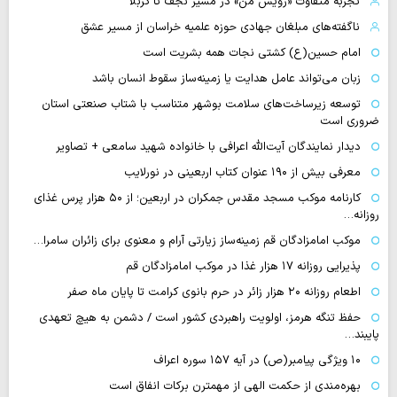
تجربه متفاوت «رویش من» در مسیر نجف تا کربلا
ناگفته‌های مبلغان جهادی حوزه علمیه خراسان از مسیر عشق
امام حسین(ع) کشتی نجات همه بشریت است
زبان می‌تواند عامل هدایت یا زمینه‌ساز سقوط انسان باشد
توسعه زیرساخت‌های سلامت بوشهر متناسب با شتاب صنعتی استان
ضروری است
دیدار نمایندگان آیت‌الله اعرافی با خانواده شهید سامعی + تصاویر
معرفی بیش از ۱۹۰ عنوان کتاب اربعینی در نورلایب
کارنامه موکب مسجد مقدس جمکران در اربعین؛ از ۵۰ هزار پرس غذای
روزانه…
موکب امامزادگان قم زمینه‌ساز زیارتی آرام و معنوی برای زائران سامرا…
پذیرایی روزانه ۱۷ هزار غذا در موکب امامزادگان قم
اطعام روزانه ۲۰ هزار زائر در حرم بانوی کرامت تا پایان ماه صفر
حفظ تنگه هرمز، اولویت راهبردی کشور است / دشمن به هیچ تعهدی
پایبند…
۱۰ ویژگی پیامبر(ص) در آیه ۱۵۷ سوره اعراف
بهره‌مندی از حکمت الهی از مهمترن برکات انفاق است