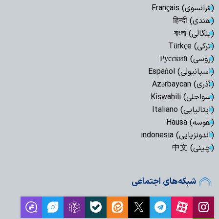
(فرانسوی) Français
(هندی) हिन्दी
(بنگالی) বাংলা
(ترکی) Türkçe
(روسی) Русский
(اسپانیولی) Español
(آذری) Azərbaycan
(سواحلی) Kiswahili
(ایتالیایی) Italiano
(هوسه) Hausa
(اندونزیایی) indonesia
(چینی) 中文
شبکه‌های اجتماعی