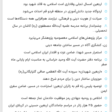
اربعین امسال تجلی وفاداری امت اسلامی به قائد شهید بود
اردوگاه جدید دانش‌آموزی در منطقه فردو قم احداث می‌شود
صیانت از هویت دینی و فرهنگی، نیازمند هم‌افزایی همه دستگاه‌ها است
چشم‌انداز برنامه مدرسه علمیه آیت‌الله مصطفوی (ره) کاشان در سال
تحصیلی…
مرکز پژوهش‌های اسلامی معصومیه پژوهشگر می‌پذیرد
زن، کنشگری آگاه در مسیر ساختن جامعه دینی
استمرار مسیر شهدا، ضامن عزت و اقتدار ایران اسلامی است
برنامه دفتر حضرت آیت الله وحید خراسانی به مناسبت ایام پایانی ماه
صفر
«اربعین شهیدان»؛ سروده آیت الله العظمی صافی گلپایگانی(ره)
حوزویان ساختار دین را برای مردم شرح دهند
توصیه پلیس راه قم به زائران اربعین؛ استراحت در مسیر، ضامن سفری
ایمن
اخلاص و روحیه جهادی رمز موفقیت خادمان نماز جمعه است
حضور ۲۵ هزار زائر در مراسم جاماندگان اربعین حسینی در کربلای ایران