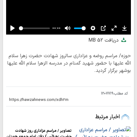
00:00
Play
Mute
Settings
PIP
Enter
Down
دریافت
52 MB
fullscreen
حوزه/ مراسم روضه و عزاداری سالروز شهادت حضرت زهرا سلام
الله علیها با حضور شهید گمنام در مدرسه الزهرا سلام الله علیها
بوشهر برگزار گردید.
کد مطلب:
1207719
اخبار مرتبط
تصاویر / مراسم عزاداری روز شهادت
حضرت زهرا(س) دفتر امام جمعه همدان