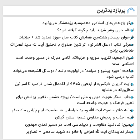
پربازدیدترین
مرکز پژوهش‌های اسلامی معصومیه پژوهشگر می‌پذیرد
انتقام خون رهبر شهید باید چگونه گرفته شود؟
فراخوان بیست‌وهشتمین همایش کتاب سال حوزه تمدید شد + جزئیات
معرفی کتاب | «علل الشرائع» اثر شیخ صدوق با تحقیق آیت‌الله سید فضل‌الله
طباطبایی یزدی
شیخ الجعید: تقریب سوریه و حزب‌الله، گامی مبارک در مسیر وحدت امت
اسلامی است
مباحث "حوزه پیشرو و سرآمد" در اولویت باشد / «وسائل الشیعه» می‌تواند
کتاب درسی شود
روایت‌ کاربران «ایکس» از اربعین ۱۴۰۵؛ از لگدمال شدن ترامپ تا اسرائیل
سطل‌زباله‌ در مشایه
حجاب؛ سنگر هویت دینی و ملی است/ پروژه دشمن، تغییر پوشش برای
تغییر فرهنگ و هویت جامعه است
برنامه دفتر حضرت آیت الله وحید خراسانی به مناسبت ایام پایانی ماه صفر
فیلم| جذب و پذیرش مدارس علمیه استان گیلان
اربعین؛ شاه‌کلید مقاومت و دیپلماسی امت در مسیر تمدن مهدوی
دیدار نمایندگان آیت‌الله اعرافی با خانواده شهید سامعی + تصاویر