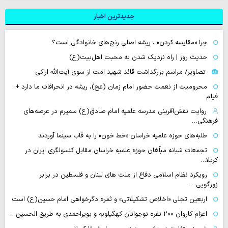
جدیدترین اخبار
چرا «مقایسه کردن» ، ریشه اصلیِ رنج‌های خانوادگی است؟
حدیث روز | راه نزدیک شدن به محبت اهل‌بیت(ع)
تصاویر/ مراسم بزرگداشت قائد شهید امت از سوی آیت‌الله اراکی
محرومیت از نعمت حضور امام زمان (عج)، ریشه در انحرافات ما دارد +
فیلم
روایت نقش‌آفرینی مدرسه علمیه امام صادق(ع) سمیرم در عرصه‌های
فرهنگی…
طلبه‌های حوزه علمیه خراسان «خط خون» را به قاب سینما آوردند
تجمعات شبانه مبلّغان حوزه علمیه خراسان مقابل کنسولگری ایران در
کربلا…
رویکرد نظام اسلامی دفاع از ملت های لبنان و فلسطین در برابر
زورگویی…
اربعین تجلی «اخلاص تشکیلاتی» و ثمره دگرخواهی امام حسین(ع) است
اعزام کاروان ۲۰۰ نفره نوجوانان کهگیلویه و بویراحمدی به طریق الحسین…