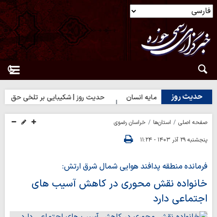
حدیث روز
وز | بهترین سرمایه انسان
حدیث روز | شکیبایی بر تلخی حق
حد
صفحه اصلی
استان‌ها
خراسان رضوی
پنجشنبه ۲۹ آذر ۱۴۰۳ - ۱۱:۲۴
فرمانده منطقه پدافند هوایی شمال شرق ارتش:
خانواده نقش محوری در کاهش آسیب های
اجتماعی دارد