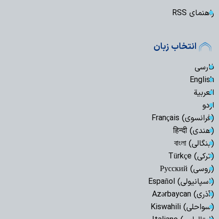
راهنمای RSS
انتخاب زبان
فارسی
English
العربیة
اردو
(فرانسوی) Français
(هندی) हिन्दी
(بنگالی) বাংলা
(ترکی) Türkçe
(روسی) Русский
(اسپانیولی) Español
(آذری) Azərbaycan
(سواحلی) Kiswahili