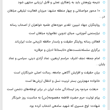
نتیجه پژوهش باید به راهکاری عملی و قابل ارزیابی منتهی شود
۱۰ محور مواصلاتی و چهار منطقه مشهد؛ میزبان فعالیت تبلیغی مبلغان
در…
روایتگران جهاد تبیین؛ تقدیر حوزه‌های علمیه خواهران از اصحاب رسانه
نیازسنجی آموزشی، مبنای تدوین نظام‌واره مبلغان است
فعالان رسانه‌ روایتگر حقیقت و پاسدار حافظه تاریخی ملت ایران‌اند
برگزاری سلسله‌نشست‌های «تابستانهٔ ادیان و عرفان»
امام جمعه نجف اشرف: مراسم اربعین، نماد آزادی دینی، سیاسی و نماد
پایان…
بیان حقیقت و افزایش آگاهی جامعه، رسالت اصلی خبرنگاران است
خانواده مهم‌ترین بستر تربیت نسل و انتقال ارزش‌ها است
«بعثت مردم» رمز ایستادگی ملت ایران در برابر توطئه‌های دشمن است
پیام تولیت حرم حضرت فاطمه معصومه(س) به مناسبت روز خبرنگار
شهادت؛ اوج مسیری که شهید سامعی انتخاب کرده بود