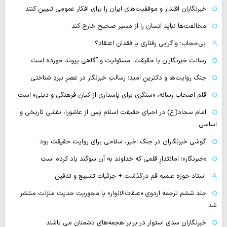
خبرنگاران اقتدار و موفقیت‌های ایران را برای افکار عمومی تبیین کنند
مخالفت‌ها نباید انسان را از مسیر صحیح خارج کند
بی‌حجاب؛ واگرایی رفتاری یا فقدان اعتقاد؟
رسالت خبرنگاران با حقیقت، مسئولیت و آگاهی پیوند خورده است
جنگ روایت‌ها و دکترین امید؛ رسالتِ خبرنگار در عصرِ نبردِ شناختی
قلم اصحاب رسانه، «سنگری برای پاسداری از کیان فرهنگی و دینی» است
امام سجاد(ع) در احیای حقیقت اسلام پس از عاشورا، نقشی تاریخی و
اساسی…
گوشی خبرنگاران در جنگ اخیر، سلاحی برای روایت حقیقت بود
«خبرنگار»؛ امانتدارِ قلمی که خداوند به آن سوگند یاد کرده است
استاد حوزه علمیه قم درگذشت + جزئیات تشییع و تدفین
جلد ششم ترجمه اردوی «عبقات‌الانوار» با محوریت حدیث منزلت منتشر
شد
خبرنگاران سدی استوار در برابر هجمه‌های دشمنان می باشند