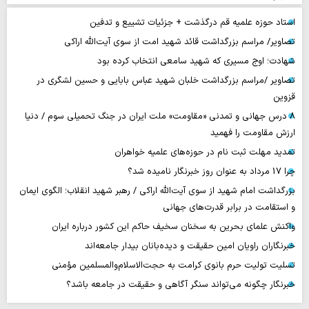
استاد حوزه علمیه قم درگذشت + جزئیات تشییع و تدفین
تصاویر/ مراسم بزرگداشت قائد شهید امت از سوی آیت‌الله اراکی
شهادت؛ اوج مسیری که شهید سامعی انتخاب کرده بود
تصاویر /مراسم بزرگداشت خلبان شهید عباس بابایی و حسین لشگری در
قزوین
۸ درس جهانی و تمدنی «مقاومت» ملت ایران در جنگ تحمیلی سوم / دنیا
ارزش مقاومت را فهمید
تمدید مهلت ثبت نام در حوزه‌های علمیه خواهران
چرا 17 مرداد به عنوان روز خبرنگار نامیده شد؟
بزرگداشت امام شهید از سوی آیت‌الله اراکی / رهبر شهید انقلاب؛ الگوی ایمان
و استقامت در برابر قدرت‌های جهانی
واکنش علمای بحرین به سخنان سخیف حاکم این کشور درباره ایران
خبرنگاران راویان امین حقیقت و دیده‌بانان بیدار جامعه‌اند
تسلیت تولیت حرم بانوی کرامت به حجت‌الاسلام‌والمسلمین مؤمنی
خبرنگار چگونه می‌تواند سنگر آگاهی و حقیقت در جامعه باشد؟