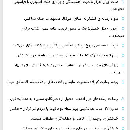
ملت ایران هرگز محبت، همبستگی و برادری ملت اندونزی را فراموش
نخواهد…
سواد رسانه‌ایِ کنشگرانه؛ سلاح خبرنگار متعهد در جنگ شناختی
اردوی «مثل خمینی(ره)» با محور تربیت طلبه عصر انقلاب برگزار
می‌شود…
کارگاه تخصصی «زوج‌درمانی شناختی ـ رفتاری پیشرفته» برگزار می‌شود
پیام تبریک مدیرکل تبلیغات اسلامی همدان به مناسبت روز خبرنگار
ویژگی‌های مهم خبرنگار تراز انقلاب اسلامی / هیچ فناوری‌ جای «جهاد
تبیین»…
ریشه جنایت کربلا «جاهلیت سازمان‌یافته» نفاق بود/ نسخه اقتصادیِ بیمار،
…
رسالت رسانه‌های تراز انقلاب، تحول از «خبرنگاری سنتی» به «هدایت‌گری…
تداوم ۱۱۷ شب هم‌نشینی بی‌واسطه روحانیت با مردم در گرگان+ عکس
خبرنگاران، پرچمداران آگاهی و مطالبه‌گران حقیقت هستند
خبرنگاران، پاسداران مرزهای حقیقت در میدان جنگ نرم هستند