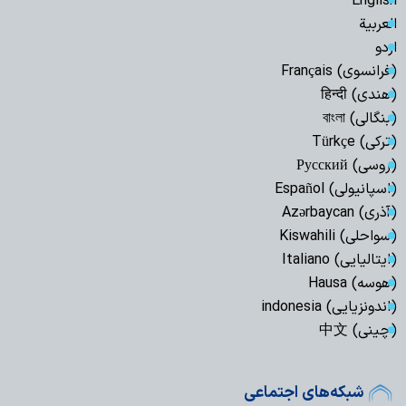
English
العربیة
اردو
(فرانسوی) Français
(هندی) हिन्दी
(بنگالی) বাংলা
(ترکی) Türkçe
(روسی) Русский
(اسپانیولی) Español
(آذری) Azərbaycan
(سواحلی) Kiswahili
(ایتالیایی) Italiano
(هوسه) Hausa
(اندونزیایی) indonesia
(چینی) 中文
شبکه‌های اجتماعی