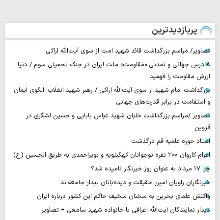
پربازدیدترین
تصاویر/ مراسم بزرگداشت قائد شهید امت از سوی آیت‌الله اراکی
۸ درس جهانی و تمدنی «مقاومت» ملت ایران در جنگ تحمیلی سوم / دنیا
ارزش مقاومت را فهمید
بزرگداشت امام شهید از سوی آیت‌الله اراکی / رهبر شهید انقلاب؛ الگوی ایمان
و استقامت در برابر قدرت‌های جهانی
تصاویر /مراسم بزرگداشت خلبان شهید عباس بابایی و حسین لشگری در
قزوین
استاد حوزه علمیه قم درگذشت
اعزام کاروان ۲۰۰ نفره نوجوانان کهگیلویه و بویراحمدی به طریق الحسین (ع)
چرا 17 مرداد به عنوان روز خبرنگار نامیده شد؟
خبرنگاران راویان امین حقیقت و دیده‌بانان بیدار جامعه‌اند
واکنش علمای بحرین به سخنان سخیف حاکم این کشور درباره ایران
دیدار نمایندگان آیت‌الله اعرافی با خانواده شهید سامعی + تصاویر