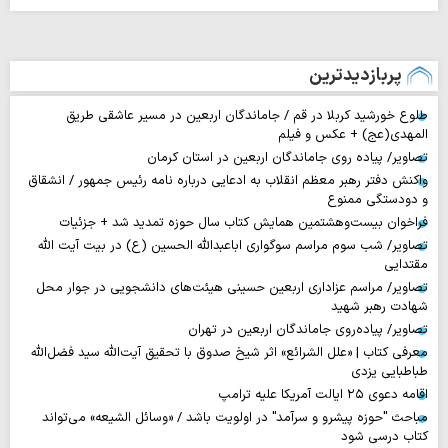
پربازدیدترین
طلوع خورشید کربلا در قم / جاماندگان اربعین در مسیر عاشقی طریق
المهدی(عج) + عکس و فیلم
تصاویر/ پیاده روی جاماندگان اربعین در استان کرمان
واکنش دفتر رهبر معظم انقلاب به ادعایی درباره نامه رئیس جمهور / انشقاق
و دودستگی ممنوع
فراخوان بیست‌وهشتمین همایش کتاب سال حوزه تمدید شد + جزئیات
تصاویر/ شب سوم مراسم سوگواری اباعبدالله الحسین (ع) در بیت آیت الله
مقتدایی
تصاویر/ مراسم عزاداری اربعین حسینی هیئت‌های دانشجویی در جوار محل
شهادت رهبر شهید
تصاویر/ پیاده‌روی جاماندگان اربعین در تهران
معرفی کتاب | «علل الشرائع» اثر شیخ صدوق با تحقیق آیت‌الله سید فضل‌الله
طباطبایی یزدی
اقامه دعوی ۲۵ ایالت آمریکا علیه ترامپ
مباحث "حوزه پیشرو و سرآمد" در اولویت باشد / «وسائل الشیعه» می‌تواند
کتاب درسی شود