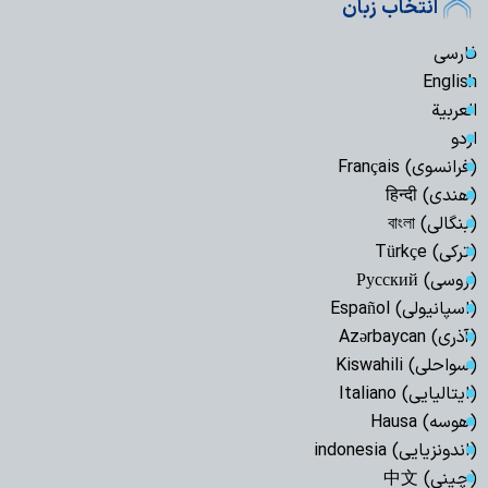
انتخاب زبان
فارسی
English
العربیة
اردو
(فرانسوی) Français
(هندی) हिन्दी
(بنگالی) বাংলা
(ترکی) Türkçe
(روسی) Русский
(اسپانیولی) Español
(آذری) Azərbaycan
(سواحلی) Kiswahili
(ایتالیایی) Italiano
(هوسه) Hausa
(اندونزیایی) indonesia
(چینی) 中文