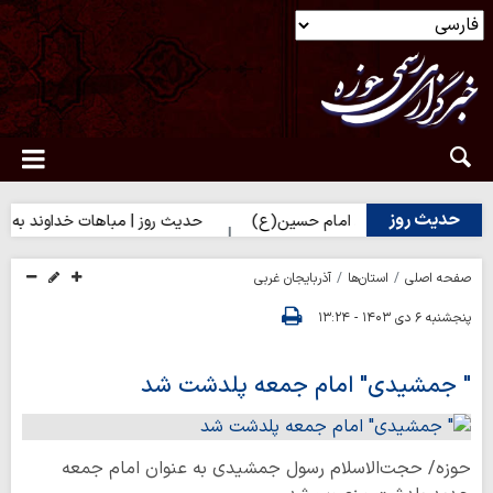
حدیث روز
س) برای زائران امام حسین(ع)
حدیث روز | مباهات خداوند به زائر ام
صفحه اصلی
استان‌ها
آذربایجان غربی
پنجشنبه ۶ دی ۱۴۰۳ - ۱۳:۲۴
" جمشیدی" امام جمعه پلدشت شد
حوزه/ حجت‌الاسلام رسول جمشیدی به عنوان امام جمعه