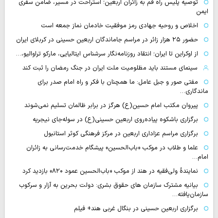
توصیه پلیس راه قم به زائران اربعین؛ استراحت در مسیر، ضامن سفری
ایمن
اخلاص و روحیه جهادی رمز موفقیت خادمان نماز جمعه است
حضور ۲۵ هزار زائر در مراسم جاماندگان اربعین حسینی در کربلای ایران
از اوکراین تا ایران؛ انتقاد روزنامه‌نگار سرشناس ایتالیایی، مارکو تراوالیو،…
سینمای مستند باید مظلومیت ملت ایران در جنگ رمضان را ثبت کند
مفتی صور و جبل عامل: ما همچنان با فکر و راه امام صدر برای
ماندگاری…
پیروان مکتب امام حسین(ع) هرگز در برابر ظالمان تسلیم نمی‌شوند
برگزاری باشکوه پیاده‌روی اربعین حسینی(ع) در سوله‌جای نیجریه
برگزاری مراسم عزاداری اربعین در مرکز فرهنگی کوثر استانبول
علما و طلاب در موکب «باب‌الحسین» پیشگام خدمت‌رسانی به زائران
امام…
نمایندهٔ ولی‌فقیه در هند از موکب «باب‌الحسین عمود ۸۲۰» بازدید کرد
بیانیه مشترک سازمان های حقوق بشری: دولت بحرین به آزار و سرکوب
سازمان‌یافته…
برگزاری اربعین حسینی در بنگال غربی هند+ فیلم