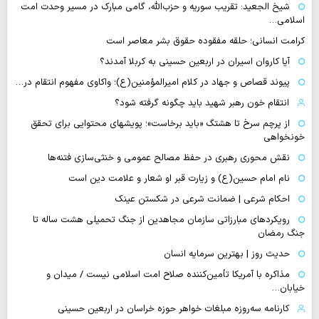
شیخ الجعید: تقریب سوریه و حزب‌الله، گامی مبارک در مسیر وحدت امت
اسلامی…
کرامت انسانی؛ حلقه مفقوده حقوق بشر معاصر است
آیا کاروان اسیران در اربعین حسینی به کربلا آمدند؟
پیوند قصاص و جهاد در کلام امیرالمؤمنین(ع)؛ واکاوی مفهوم انتقام در…
انتقام خون رهبر شهید باید چگونه گرفته شود؟
از پرچم سرخ تا هشتگ «باید برخاست»؛ پویشهای محتوایی برای تحقق
خونخواهی
نقش محوری رهبری در حفظ مصالح عمومی و خنثی‌سازی فتنه‌ها
نام امام حسین(ع) و زیارت قبر او شعار و علامت دین است
احکام شرعی | ضمانت شرعی در شکستن عینک
رویکردهای مبارزاتی سازمان مجاهدین از جنگ تحمیلی هشت ساله تا
جنگ رمضان
حدیث روز | بهترین سرمایه انسان
مذاکره با آمریکا تأمین‌کننده صلاح امت اسلامی نیست / میدان و
خیابان…
کارنامه سه‌روزه مبلغات خواهر حوزه خراسان در اربعین حسینی