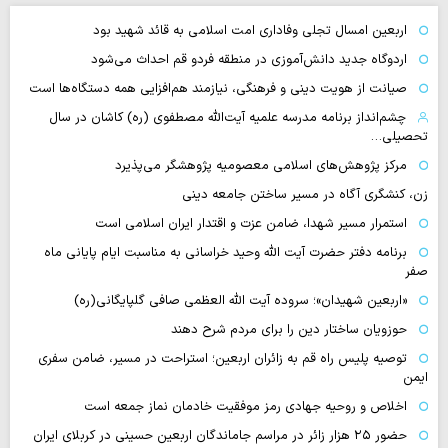
اربعین امسال تجلی وفاداری امت اسلامی به قائد شهید بود
اردوگاه جدید دانش‌آموزی در منطقه فردو قم احداث می‌شود
صیانت از هویت دینی و فرهنگی، نیازمند هم‌افزایی همه دستگاه‌ها است
چشم‌انداز برنامه مدرسه علمیه آیت‌الله مصطفوی (ره) کاشان در سال
تحصیلی…
مرکز پژوهش‌های اسلامی معصومیه پژوهشگر می‌پذیرد
زن، کنشگری آگاه در مسیر ساختن جامعه دینی
استمرار مسیر شهدا، ضامن عزت و اقتدار ایران اسلامی است
برنامه دفتر حضرت آیت الله وحید خراسانی به مناسبت ایام پایانی ماه
صفر
«اربعین شهیدان»؛ سروده آیت الله العظمی صافی گلپایگانی(ره)
حوزویان ساختار دین را برای مردم شرح دهند
توصیه پلیس راه قم به زائران اربعین؛ استراحت در مسیر، ضامن سفری
ایمن
اخلاص و روحیه جهادی رمز موفقیت خادمان نماز جمعه است
حضور ۲۵ هزار زائر در مراسم جاماندگان اربعین حسینی در کربلای ایران