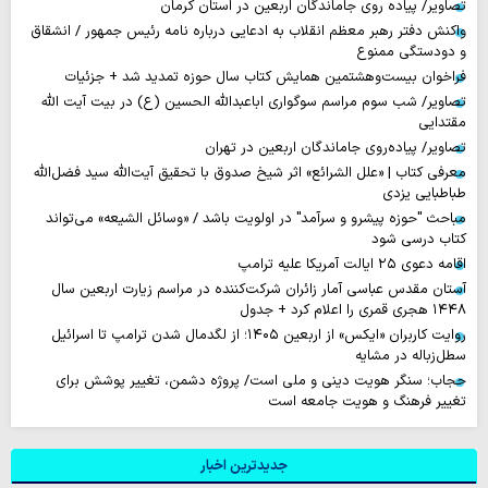
تصاویر/ پیاده روی جاماندگان اربعین در استان کرمان
واکنش دفتر رهبر معظم انقلاب به ادعایی درباره نامه رئیس جمهور / انشقاق
و دودستگی ممنوع
فراخوان بیست‌وهشتمین همایش کتاب سال حوزه تمدید شد + جزئیات
تصاویر/ شب سوم مراسم سوگواری اباعبدالله الحسین (ع) در بیت آیت الله
مقتدایی
تصاویر/ پیاده‌روی جاماندگان اربعین در تهران
معرفی کتاب | «علل الشرائع» اثر شیخ صدوق با تحقیق آیت‌الله سید فضل‌الله
طباطبایی یزدی
مباحث "حوزه پیشرو و سرآمد" در اولویت باشد / «وسائل الشیعه» می‌تواند
کتاب درسی شود
اقامه دعوی ۲۵ ایالت آمریکا علیه ترامپ
آستان مقدس عباسی آمار زائران شرکت‌کننده در مراسم زیارت اربعین سال
۱۴۴۸ هجری قمری را اعلام کرد + جدول
روایت‌ کاربران «ایکس» از اربعین ۱۴۰۵؛ از لگدمال شدن ترامپ تا اسرائیل
سطل‌زباله‌ در مشایه
حجاب؛ سنگر هویت دینی و ملی است/ پروژه دشمن، تغییر پوشش برای
تغییر فرهنگ و هویت جامعه است
جدیدترین اخبار