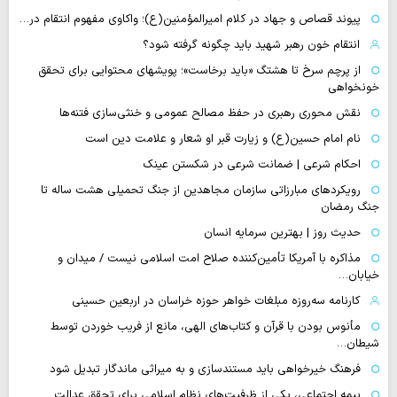
پیوند قصاص و جهاد در کلام امیرالمؤمنین(ع)؛ واکاوی مفهوم انتقام در…
انتقام خون رهبر شهید باید چگونه گرفته شود؟
از پرچم سرخ تا هشتگ «باید برخاست»؛ پویشهای محتوایی برای تحقق
خونخواهی
نقش محوری رهبری در حفظ مصالح عمومی و خنثی‌سازی فتنه‌ها
نام امام حسین(ع) و زیارت قبر او شعار و علامت دین است
احکام شرعی | ضمانت شرعی در شکستن عینک
رویکردهای مبارزاتی سازمان مجاهدین از جنگ تحمیلی هشت ساله تا
جنگ رمضان
حدیث روز | بهترین سرمایه انسان
مذاکره با آمریکا تأمین‌کننده صلاح امت اسلامی نیست / میدان و
خیابان…
کارنامه سه‌روزه مبلغات خواهر حوزه خراسان در اربعین حسینی
مأنوس بودن با قرآن و کتاب‌های الهی، مانع از فریب خوردن توسط
شیطان…
فرهنگ خیرخواهی باید مستندسازی و به میراثی ماندگار تبدیل شود
بیمه اجتماعی، یکی از ظرفیت‌های نظام اسلامی برای تحقق عدالت