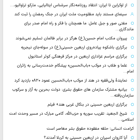
از اوکراین تا ایران؛ انتقاد روزنامه‌نگار سرشناس ایتالیایی، مارکو تراوالیو،…
سینمای مستند باید مظلومیت ملت ایران در جنگ رمضان را ثبت کند
مفتی صور و جبل عامل: ما همچنان با فکر و راه امام صدر برای
ماندگاری…
پیروان مکتب امام حسین(ع) هرگز در برابر ظالمان تسلیم نمی‌شوند
برگزاری باشکوه پیاده‌روی اربعین حسینی(ع) در سوله‌جای نیجریه
برگزاری مراسم عزاداری اربعین در مرکز فرهنگی کوثر استانبول
علما و طلاب در موکب «باب‌الحسین» پیشگام خدمت‌رسانی به زائران
امام…
نمایندهٔ ولی‌فقیه در هند از موکب «باب‌الحسین عمود ۸۲۰» بازدید کرد
بیانیه مشترک سازمان های حقوق بشری: دولت بحرین به آزار و سرکوب
سازمان‌یافته…
برگزاری اربعین حسینی در بنگال غربی هند+ فیلم
شیخ الجعید: تقریب سوریه و حزب‌الله، گامی مبارک در مسیر وحدت امت
اسلامی…
کرامت انسانی؛ حلقه مفقوده حقوق بشر معاصر است
آیا کاروان اسیران در اربعین حسینی به کربلا آمدند؟