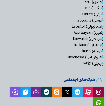
(هندی) हिन्दी
(بنگالی) বাংলা
(ترکی) Türkçe
(روسی) Русский
(اسپانیولی) Español
(آذری) Azərbaycan
(سواحلی) Kiswahili
(ایتالیایی) Italiano
(هوسه) Hausa
(اندونزیایی) indonesia
(چینی) 中文
شبکه‌های اجتماعی