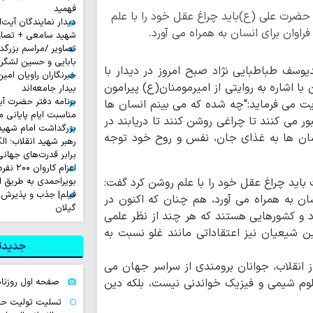
فهمید
 حضرت علی (ع)باید چراغ عقل خود را با علم
دیدار نمایندگان آیت‌ال
اوان برای انسان به همراه می آورد.
شهید سامعی + تصاو
تصاویر /مراسم بزرگ
بابایی و حسین لشگر
یوسف طباطبایی نژاد صبح امروز در دیدار با
خبرنگاران راویان امی
اشاره به روایتی از امیرمومنان(ع) پیرامون
بیدار جامعه‌اند
برنامه دفتر حضرت آی
 می فرماید:"چه شده که می بینم انسان ها
مناسبت ایام پایانی م
بور می کنند تا چراغی روشن کنند تا دریابند در
بزرگداشت امام شهید ا
ان ها به غذای جان، نفس و روح خود توجه
رهبر شهید انقلاب؛ ال
برابر قدرت‌های جهانی
اعزام ک
باید چراغ عقل خود را با علم روشن کرد گفت:
بویراحمدی به طریق 
فیلم| جذب و پذیرش 
ان به همراه می آورد، هم چنان که اکنون در
گیلان
رد و کشورهایی هستند که هر چند از نظر علمی
ن شیعیان نیز اعتقاداتی مانند غلو نسبت به
جدیدتر
 انقلاب، جوانان برومندی از سراسر جهان می
لوم شیمی و فیزیک خواندنی نیست، بلکه دین
صفحه اول روزنامه‌های ش
تسلیت تولیت حرم