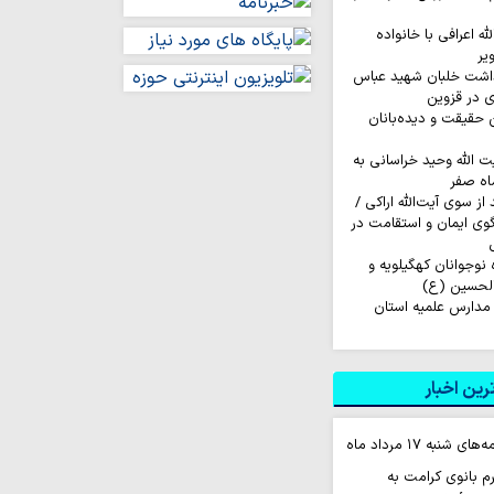
له اعرافی با خانواده
یر
داشت خلبان شهید عباس
ی در قزوین
ن حقیقت و دیده‌بانان
ت الله وحید خراسانی به
اه صفر
ز سوی آیت‌الله اراکی /
گوی ایمان و استقامت در
اروان ۲۰۰ نفره نوجوانان کهگیلویه و
الحسین (ع)
مدارس علمیه استان
ین اخبار
نبه ۱۷ مرداد ماه
 بانوی کرامت به