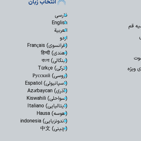
انتخاب زبان
فارسی
English
یه قم
العربیة
اردو
(فرانسوی) Français
(هندی) हिन्दी
وت
(بنگالی) বাংলা
(ترکی) Türkçe
ی ویژه
(روسی) Русский
(اسپانیولی) Español
(آذری) Azərbaycan
(سواحلی) Kiswahili
(ایتالیایی) Italiano
(هوسه) Hausa
(اندونزیایی) indonesia
(چینی) 中文