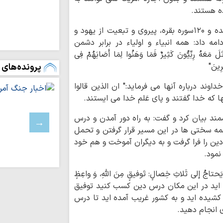
زنان عاشورایی در مش
ده هستند.
ایران قوی با هم‌
امام جمعه اصفهان با اشاره به آیات ۵۱ سوره مائده و ۱۲۰سوره بقره، پیروی و تبعیت از یهود و
دیپلماسی هوشمند شک
ه داد: همه انبیاء و اولیاء در برابر دشمن
اقتدار امروز کشو
َهُ رِبِّیُّونَ کَثِیرٌ فَمَا وَهَنُوا لِمَا أَصَابَهُمْ فِی
صحنه و توانمندی ن
پرونده‌های 
رِینَ"
ملت ایران با تکی
آرمان‌های خود عقب‌ن
وند درباره آنها می فرماید:" ان الذین قالوا
رفاه و امنیت جام
نها که خدا گفتند و پای عَلم خدا می ایستند.
وحدت و اتحاد محقق
ند بیان کرد و گفت: به راه دور آمدن و درس
تداوم تجاوزات ر
لبنان
همه سختی ها در این مسیر قرار گرفتن و تحمل
ین را فرا گرفت و به دیگران آموخت و هم خود
مسلمانان تگزاس 
سخت
نمود.
بیروت، پایتخت م
جُ إلی ثَلاثِ خِصالٍ: تَوفیقٍ مِنَ اللهِ، وَ واعِظٍ
عادی‌سازی روابط با 
توانسته اید در این مکان درس دین کسب کنید توفیق
اسرائیل خانه‌های 
شیده اید و به کشور غریب آمده اید تا درس
باختری را با ماشین‌
ی انجام دهید.
ملت ایران با مق