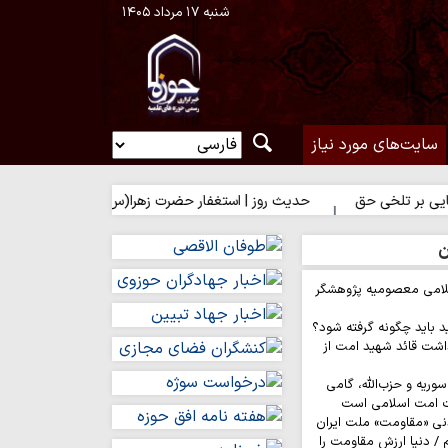
شنبه ۱۷ مرداد ۱۴۰۵
سایت‌های مورد نیاز
 حق
حدیث روز | استغفار حضرت زهرا(س) برای زائران امام حسین(ع)
ن
لامی معصومیه پژوهشگر
د باید چگونه گرفته شود؟
اشت قائد شهید امت از
وریه و حزب‌الله، گامی
ت امت اسلامی است
نی «مقاومت» ملت ایران
/ دنیا ارزش مقاومت را