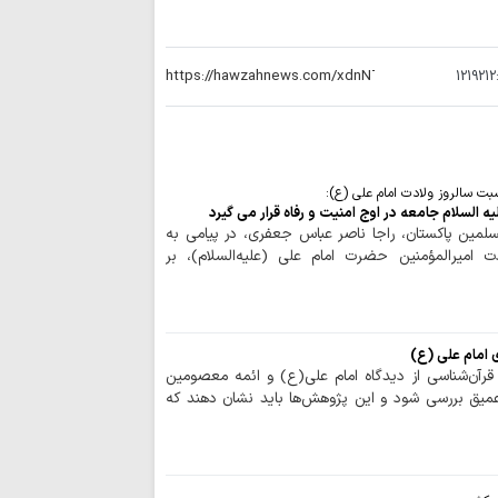
زانو درآمدن صهیونی
واکنش علمای بح
حاکم این کشور درباره
1219212
آمریکا در برابر م
بن‌بست شده است
به سوی یک جبهه 
عادی‌سازی روابط با
اجرای قانون حجاب
سبت سالروز ولادت امام علی (ع):
یه السلام جامعه در اوج امنیت و رفاه قرار می گیرد
مسئولان است
ین پاکستان، راجا ناصر عباس جعفری، در پیامی به
مدیریت تنگه هرم
ت امیرالمؤمنین حضرت امام علی (علیه‌السلام)، بر
اسلامی ایران است
رهبری حکیمانه م
تهدیدهای جهانی را 
مدیریت انرژی نیا
ی امام علی (ع)
است
رآن‌شناسی از دیدگاه امام علی(ع) و ائمه معصومین
میق بررسی شود و این پژوهش‌ها باید نشان دهند که
اربعین حسینی، ر
شکستن غرور استکبار 
ایستادگی و مقاو
عقب‌نشینی دشمن و ح