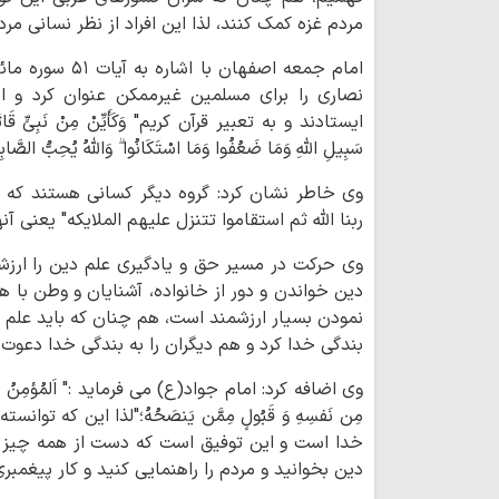
مردم غزه کمک کنند، لذا این افراد از نظر نسانی مر
نصاری را برای مسلمین غیرممکن عنوان کرد و ادام
ایستادند و به تعبیر قرآن کریم" وَکَأَیِّنْ مِنْ نَبِیٍّ قَاتَلَ مَع
سَبِیلِ اللَّهِ وَمَا ضَعُفُوا وَمَا اسْتَکَانُوا ۗ وَاللَّهُ یُحِبُّ الصَّابِ
وی خاطر نشان کرد: گروه دیگر کسانی هستند که خدا
ربنا الله ثم استقاموا تتنزل علیهم الملایکه" یعنی آ
وی حرکت در مسیر حق و یادگیری علم دین را ارزشم
دین خواندن و دور از خانواده، آشنایان و وطن با 
نمودن بسیار ارزشمند است، هم چنان که باید علم د
بندگی خدا کرد و هم دیگران را به بندگی خدا دعوت 
وی اضافه کرد: امام جواد(ع) می فرماید :" اَلمُؤمِنُ یَحتا
مِن نَفسِهِ وَ قَبُولٍ مِمَّن یَنصَحُهُ؛"لذا این که 
خدا است و این توفیق است که دست از همه چیز ک
دین بخوانید و مردم را راهنمایی کنید و کار پیغمبر