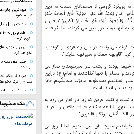
حجت‌الاسلام‌والمسل
 به رویکرد گروهی از مسلمانان نسبت به دین
مهم‌ترین جلوه‌ها
 یَعْبُدُ اللَّهَ عَلَیٰ حَرْفٍ ۖ فَإِنْ أَصَابَهُ خَیْرٌ
شرایط کنونی
 الدُّنْیَا وَالْآخِرَةَ ۚ ذَٰلِکَ هُوَ الْخُسْرَانُ الْمُبِینُ"برخی از
حدیث روز | رضای
به آنها برسد دور دین می گردند، اما اگر فتنه
اطع
بانوی کرامت
ت کوفه می رفتند در بین راه فردی از کوفه به
ایران با تهدیده
نخواهد کرد
کرد :"قلوبهم معک و سیوفهم علیک".
جبهه مقاومت با 
که شیعه بودند و پشت سر امیرمومنان نماز می
می‌دهد
ردند و مسلم را تنها گذاشتند و امام(ع) دراین
مردم تا اعلام نظ
ق علی السنتهم یحوطونه مادرَّت معایشُهم فاذا
میدان را ترک نخواهند
 بیاید دیندار اندک است.
خبرنگاران راویان
بیدار جامعه‌اند
دانست و گفت: فردی که زیر بار کفار می رود به
دکه مطبوعا
اربعین حسینی ام
ر نهج البلاغه مرگ و حیات واقعی را تعریف
و حسینی داشت
َ الحَیاةُ فی مَوتِکم قاهِرین".
مهاجرت معکوس ا
نشانه بحران رژیم ص
ن روایت را می خواندیم متوجه آن نمی شدیم، اما امروز می
 هستند و بدون اجازه آمریکا نمی توانند به
اختتامیه هشتمین 