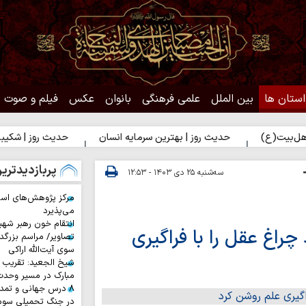
استان ها
بین الملل
علمی فرهنگی
بانوان
عکس
فیلم و صوت
حدیث روز | بهترین سرمایه انسان
حدیث روز | شکیبایی بر تلخی
پربازدیدتری
سه‌شنبه ۲۵ دی ۱۴۰۳ - ۱۲:۵۳
مرکز پژوهش‌های اس
می‌پذیرد
انتقام خون رهبر شهی
چراغ عقل را با فراگیری
تصاویر/ مراسم بزرگد
سوی آیت‌الله اراکی
شیخ الجعید: تقریب س
مبارک در مسیر وحد
۸ درس جهانی و تمد
در جنگ تحمیلی سوم 