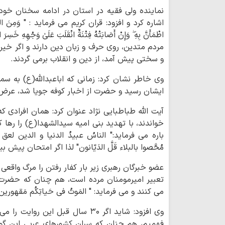
نماینده ولی فقیه در استان در ادامه سخنان خود
اشاره کرد و افزود: قران کریم می فرماید : " وَمِنَ النَّاسِ مَنْ
اطْمَأَنَّ بِهِ ۖ وَإِنْ أَصَابَتْهُ فِتْنَةٌ انْقَلَبَ عَلَیٰ وَجْهِهِ خَسِرَ
مردم متدین، روی حرف و زبان دین دارند و اگر خیری 
و سختی پیش آمد، از دین و انقلاب برمی گردند.
وی خاطر نشان کرد: زمانی که اباعبدالله(ع) به سم
ایشان رسید و حضرت از اخبار کوفه جویا شد، عرض 
آیت الله طباطبایی نژاد عنوان کرد: همان افرادی 
خواندند، با تهدید بنی امیه سیدالشهدا(ع) را رها ک
باره می فرماید:" الناسُ عبیدُ الدنیا و الدین لع
مُحَّصوا بالبلاء قَلَّ الدَیّانون" لذا اگر امتحان پیش
عضو خبرگان رهبری زیر بار کفار رفتن را مرگ واقعی 
تعبیر امیرمومنان مرده است، هم چنان که حضرت د
می کنند و می فرماید: " المَوتُ فی حَیاتِکُم مَقهورین و
وی افزود: شاید اگر ۳۰ سال قبل ای
فهمیم، هم چنان که سران کشورهای عربی این گونه