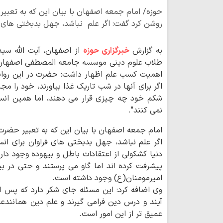
حوزه/ امام جمعه اصفهان با بیان این که به تعبیر
روشن کرد گفت: اگر علم نباشد، جهل بدبختی های فر
به گزارش
خبرگزاری حوزه
از اصفهان، آیت الله سید
طلاب علوم دینی موسسه جامعه المصطفی اصفهان با 
اهمیت کسب علم اظهار داشت: حضرت در این روایت
اگر برای آنها در شب تاریک غذا بیاورند، خود را مج
شکم خود چه چیزی قرار می دهند، اما همین انس
نمی کنند".
امام جمعه اصفهان با بیان این که به تعبیر حضرت 
اگر علم نباشد، جهل بدبختی های فراوان برای انس
دنیا کشکولی از اعتقادات باطل و بیهوده وجود دا
پیشرفت کرده اند اما گاو می پرستند و حتی در بی
امیرمومنان(ع) وجود داشته است.
وی اضافه کرد: این مسئله جای شکر دارد که پس از
آیند و درس دین فرامی گیرند و علم دین همانندع
عمیق تر از این امور است.