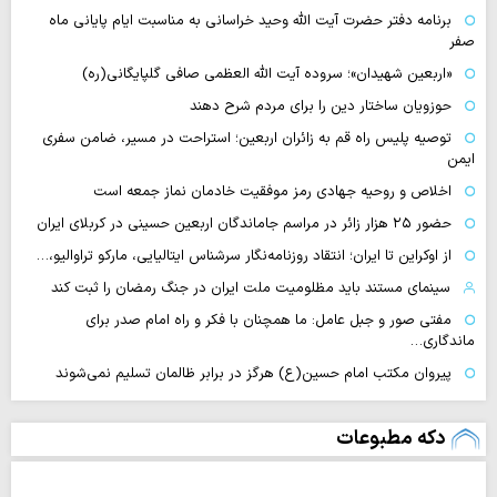
برنامه دفتر حضرت آیت الله وحید خراسانی به مناسبت ایام پایانی ماه
صفر
«اربعین شهیدان»؛ سروده آیت الله العظمی صافی گلپایگانی(ره)
حوزویان ساختار دین را برای مردم شرح دهند
توصیه پلیس راه قم به زائران اربعین؛ استراحت در مسیر، ضامن سفری
ایمن
اخلاص و روحیه جهادی رمز موفقیت خادمان نماز جمعه است
حضور ۲۵ هزار زائر در مراسم جاماندگان اربعین حسینی در کربلای ایران
از اوکراین تا ایران؛ انتقاد روزنامه‌نگار سرشناس ایتالیایی، مارکو تراوالیو،…
سینمای مستند باید مظلومیت ملت ایران در جنگ رمضان را ثبت کند
مفتی صور و جبل عامل: ما همچنان با فکر و راه امام صدر برای
ماندگاری…
پیروان مکتب امام حسین(ع) هرگز در برابر ظالمان تسلیم نمی‌شوند
دکه مطبوعات