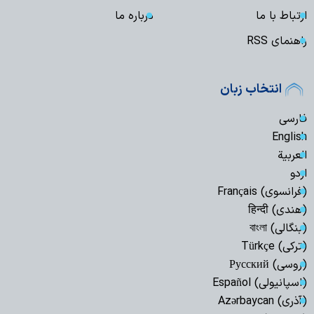
ارتباط با ما
درباره ما
راهنمای RSS
انتخاب زبان
فارسی
English
العربیة
اردو
(فرانسوی) Français
(هندی) हिन्दी
(بنگالی) বাংলা
(ترکی) Türkçe
(روسی) Русский
(اسپانیولی) Español
(آذری) Azərbaycan