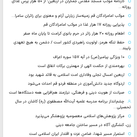
کارنامه موکب مسجد مقدس جمکران در اربعین؛ از ۵۰ هزار پرس غذای
روزانه…
موکب امامزادگان قم زمینه‌ساز زیارتی آرام و معنوی برای زائران سامرا…
پذیرایی روزانه ۱۷ هزار غذا در موکب امامزادگان قم
اطعام روزانه ۲۰ هزار زائر در حرم بانوی کرامت تا پایان ماه صفر
حفظ تنگه هرمز، اولویت راهبردی کشور است / دشمن به هیچ تعهدی
پایبند…
۱۰ ویژگی پیامبر(ص) در آیه ۱۵۷ سوره اعراف
بهره‌مندی از حکمت الهی از مهمترن برکات انفاق است
اربعین امسال تجلی وفاداری امت اسلامی به قائد شهید بود
اردوگاه جدید دانش‌آموزی در منطقه فردو قم احداث می‌شود
صیانت از هویت دینی و فرهنگی، نیازمند هم‌افزایی همه دستگاه‌ها است
چشم‌انداز برنامه مدرسه علمیه آیت‌الله مصطفوی (ره) کاشان در سال
تحصیلی…
مرکز پژوهش‌های اسلامی معصومیه پژوهشگر می‌پذیرد
زن، کنشگری آگاه در مسیر ساختن جامعه دینی
استمرار مسیر شهدا، ضامن عزت و اقتدار ایران اسلامی است