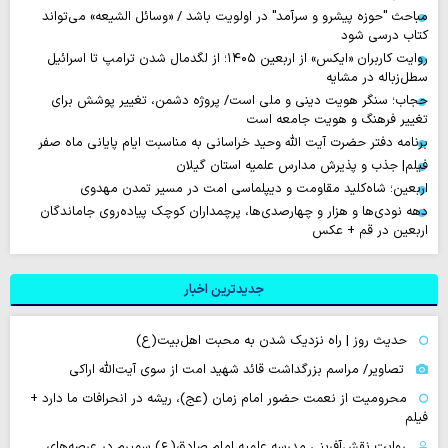
مباحث "حوزه پیشرو و سرآمد" در اولویت باشد / «وسائل الشیعه» می‌تواند
کتاب درسی شود
روایت‌ کاربران «ایکس» از اربعین ۱۴۰۵؛ از لگدمال شدن ترامپ تا اسرائیل
سطل‌زباله‌ در مشایه
حجاب؛ سنگر هویت دینی و ملی است/ پروژه دشمن، تغییر پوشش برای
تغییر فرهنگ و هویت جامعه است
برنامه دفتر حضرت آیت الله وحید خراسانی به مناسبت ایام پایانی ماه صفر
فیلم| جذب و پذیرش مدارس علمیه استان گیلان
اربعین؛ شاه‌کلید مقاومت و دیپلماسی امت در مسیر تمدن مهدوی
دهه‌ نودی‌ها و هزار و چهارصدی‌ها، پرچمداران کوچک پیاده‌روی جاماندگان
اربعین در قم + عکس
جدیدترین اخبار
حدیث روز | راه نزدیک شدن به محبت اهل‌بیت(ع)
تصاویر/ مراسم بزرگداشت قائد شهید امت از سوی آیت‌الله اراکی
محرومیت از نعمت حضور امام زمان (عج)، ریشه در انحرافات ما دارد +
فیلم
روایت نقش‌آفرینی مدرسه علمیه امام صادق(ع) سمیرم در عرصه‌های