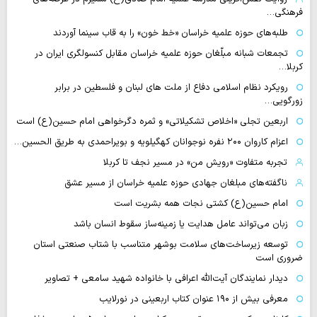
فرهنگی…
طلبه‌های حوزه علمیه خراسان «خط خون» را به قاب سینما آوردند
تجمعات شبانه مبلّغان حوزه علمیه خراسان مقابل کنسولگری ایران در
کربلا…
رویکرد نظام اسلامی دفاع از ملت های لبنان و فلسطین در برابر
زورگویی…
اربعین تجلی «اخلاص تشکیلاتی» و ثمره دگرخواهی امام حسین(ع) است
اعزام کاروان ۲۰۰ نفره نوجوانان کهگیلویه و بویراحمدی به طریق الحسین…
تجربه متفاوت «رویش من» در مسیر نجف تا کربلا
ناگفته‌های مبلغان جهادی حوزه علمیه خراسان از مسیر عشق
امام حسین(ع) کشتی نجات همه بشریت است
زبان می‌تواند عامل هدایت یا زمینه‌ساز سقوط انسان باشد
توسعه زیرساخت‌های سلامت بوشهر متناسب با شتاب صنعتی استان
ضروری است
دیدار نمایندگان آیت‌الله اعرافی با خانواده شهید سامعی + تصاویر
معرفی بیش از ۱۹۰ عنوان کتاب اربعینی در نورلایب