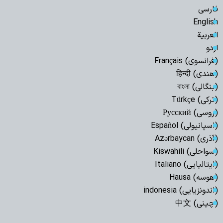
فارسی
English
العربیة
اردو
(فرانسوی) Français
(هندی) हिन्दी
(بنگالی) বাংলা
(ترکی) Türkçe
(روسی) Русский
(اسپانیولی) Español
(آذری) Azərbaycan
(سواحلی) Kiswahili
(ایتالیایی) Italiano
(هوسه) Hausa
(اندونزیایی) indonesia
(چینی) 中文