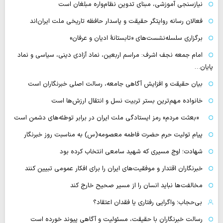
نیازسنجی آموزشی، مبنای تدوین نظام‌واره مبلغان است
فعالان رسانه‌ روایتگر حقیقت و پاسدار حافظه تاریخی ملت ایران‌اند
برگزاری سلسله‌نشست‌های «تابستانهٔ ادیان و عرفان»
امام جمعه نجف اشرف: مراسم اربعین، نماد آزادی دینی، سیاسی و نماد
پایان…
بیان حقیقت و افزایش آگاهی جامعه، رسالت اصلی خبرنگاران است
خانواده مهم‌ترین بستر تربیت نسل و انتقال ارزش‌ها است
«بعثت مردم» رمز ایستادگی ملت ایران در برابر توطئه‌های دشمن است
پیام تولیت حرم حضرت فاطمه معصومه(س) به مناسبت روز خبرنگار
شهادت؛ اوج مسیری که شهید سامعی انتخاب کرده بود
خبرنگاران اقتدار و موفقیت‌های ایران را برای افکار عمومی تبیین کنند
مخالفت‌ها نباید انسان را از مسیر صحیح خارج کند
بی‌حجاب؛ واگرایی رفتاری یا فقدان اعتقاد؟
رسالت خبرنگاران با حقیقت، مسئولیت و آگاهی پیوند خورده است