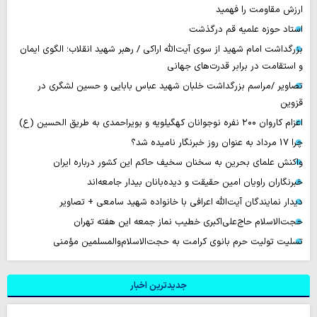
ارزش مقاومت را فهمید
استاد حوزه علمیه قم درگذشت
بزرگداشت امام شهید از سوی آیت‌الله اراکی / رهبر شهید انقلاب؛ الگوی ایمان
و استقامت در برابر قدرت‌های جهانی
تصاویر /مراسم بزرگداشت خلبان شهید عباس بابایی و حسین لشگری در
قزوین
اعزام کاروان ۲۰۰ نفره نوجوانان کهگیلویه و بویراحمدی به طریق الحسین (ع)
چرا 17 مرداد به عنوان روز خبرنگار نامیده شد؟
واکنش علمای بحرین به سخنان سخیف حاکم این کشور درباره ایران
خبرنگاران راویان امین حقیقت و دیده‌بانان بیدار جامعه‌اند
دیدار نمایندگان آیت‌الله اعرافی با خانواده شهید سامعی + تصاویر
حجت‌الاسلام حاج‌علی‌اکبری خطیب نماز جمعه این هفته تهران
تسلیت تولیت حرم بانوی کرامت به حجت‌الاسلام‌والمسلمین مؤمنی
جدیدترین اخبار