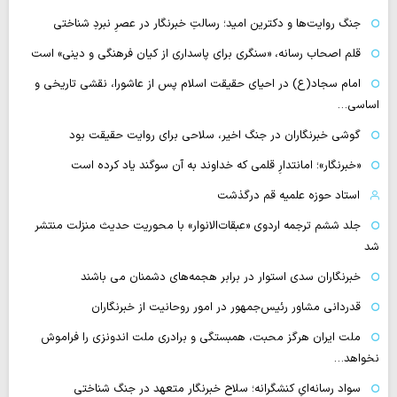
جنگ روایت‌ها و دکترین امید؛ رسالتِ خبرنگار در عصرِ نبردِ شناختی
قلم اصحاب رسانه، «سنگری برای پاسداری از کیان فرهنگی و دینی» است
امام سجاد(ع) در احیای حقیقت اسلام پس از عاشورا، نقشی تاریخی و
اساسی…
گوشی خبرنگاران در جنگ اخیر، سلاحی برای روایت حقیقت بود
«خبرنگار»؛ امانتدارِ قلمی که خداوند به آن سوگند یاد کرده است
استاد حوزه علمیه قم درگذشت
جلد ششم ترجمه اردوی «عبقات‌الانوار» با محوریت حدیث منزلت منتشر
شد
خبرنگاران سدی استوار در برابر هجمه‌های دشمنان می باشند
قدردانی مشاور رئیس‌جمهور در امور روحانیت از خبرنگاران
ملت ایران هرگز محبت، همبستگی و برادری ملت اندونزی را فراموش
نخواهد…
سواد رسانه‌ایِ کنشگرانه؛ سلاح خبرنگار متعهد در جنگ شناختی