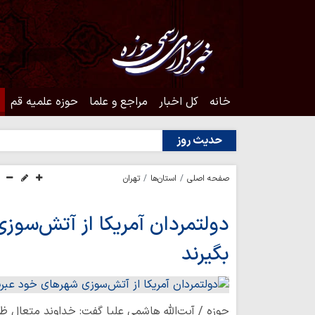
خانه
کل اخبار
مراجع و علما
حوزه علمیه قم
حدیث روز
صفحه اصلی
استان‌ها
تهران
دولتمردان آمریکا از آتش‌سو
بگیرند
حوزه / آیت‌الله هاشمی علیا گفت: خداوند متعال ظا