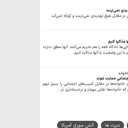
چشم‌انداز برنامه 
مصطفوی (ره) کاشان
یدی نمی‌ترسد
مرکز پژوهش‌های
در مقابل هیچ تهدیدی نمی‌ترسد و کوتاه نمی‌آید.
پژوهشگر می‌پذیرد
زن، کنشگری آگاه در
دینی
استمرار مسیر شهد
ا مذاکره کنیم
‌ها دادگاه لاهه را هم تحریم می‌کنند؛ آنها منطق ندارند
ایران اسلامی است
م با این وضعیت با آنها مذاکره کنیم.
برنامه دفتر حضرت
به مناسبت ایام پایان
«اربعین شهیدان»
نواده:
صافی گلپایگانی(ره)
اجتماعی حمایت شوند
حوزویان ساختار د
ز خانواده‌ها در مقابل آسیب‌های اجتماعی را بسیار مهم
دهند
که خانواده‌ها نقش مهم‌تر و برجسته‌تری در…
توصیه پلیس راه ق
استراحت در مسیر، 
اخلاص و روحیه 
خادمان نماز جمعه ا
حضور ۲۵ 
عبرت ها
آتش سوزی آمریکا