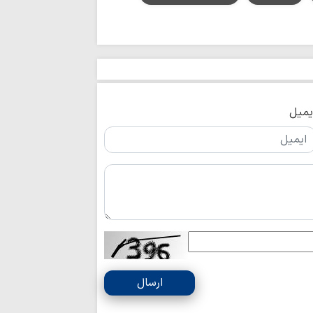
اربعین حسینی در کربل
از اوکراین تا ایران
سرشناس ایتالیایی، مار
سینمای مستند با
در جنگ رمضان را ثب
مفتی صور و جبل 
و راه امام صدر برای 
یمیل
پیروان مکتب اما
برابر ظالمان تسلیم ن
برگزاری باشکوه پی
حسینی(ع) در سوله‌ج
برگزاری مراسم عز
فرهنگی کوثر استانبو
علما و طلاب در 
پیشگام خدمت‌رسانی ب
نمایندهٔ ولی‌فقیه
«باب‌الحسین عمود ۸۲۰» بازدید کرد
ارسال
بیانیه مشترک سا
دولت بحرین به آزار 