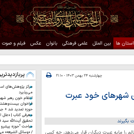
استان ها
بین الملل
علمی فرهنگی
بانوان
عکس
فیلم و صوت
حدیث 
پربازدیدتری
چهارشنبه ۲۴ بهمن ۱۴۰۳ - ۲۱:۱۰
مرکز پژوهش‌های اس
زی شهرهای خود عبرت
می‌پذیرد
انتقام خون رهبر شهی
فراخوان بیست‌وهشت
حوزه تمدید شد + جز
معرفی کتاب | «علل ا
تحقیق آیت‌الله سید ف
مباحث "حوزه پیشرو و
لم را مایه عبرت دیگران قرار می‌دهد، چه کسی
/ «وسائل الشیعه» می