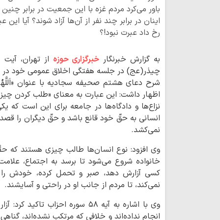
باور می‌کرد مردم غزه با این جمعیت در برابر چنین 
اینان در برابر چند نفر از آن‌ها آزاد شوند؟ آیا ای
رخ داد عبرت نبود!؟
به گزارش خبرنگار
خبرگزاری حوزه
از تهران، آیت 
چیذر(عج) در جلسه هفتگی اخلاق عمومی خود در م
شرح دعای هشتم صحیفه سجادیه با عنوان «اَللَّهُمَّ إِنِّی أَ
اظهار داشت: این عبارت به معنای «طلب کردن چیز
نزاع‌ها و دادگاه‌ها در جامعه برای این است که یک
انسانی به حقّ خود قانع باشد و حقّ دیگران را قصد
نمی‌کشد.
وی افزود: نوع انسان‌ها طالب چیزی هستند که حقّ
خانواده شروع می‌شود تا برسد به اجتماع، علام
کسی آزارش دهد، صبر و تحمل کرده، خودش را در 
نمی‌کند، تا مردم از جانب او در راحتی و آسایشند.
وی با اشاره به آیه ۵۸ سوره احزاب ت
انجام نداده‌اند و خلافی که مرتکب نشده‌اند، گنا