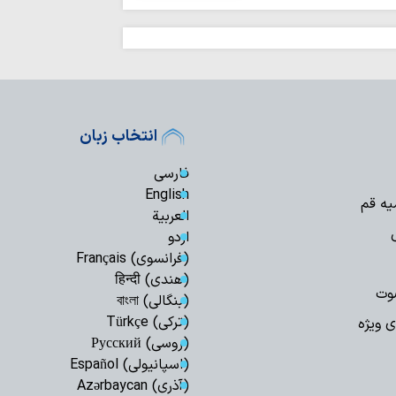
برگزاری اربعین ح
هند+ فیلم
انتخاب زبان
فارسی
English
یه قم
العربیة
اردو
(فرانسوی) Français
(هندی) हिन्दी
وت
(بنگالی) বাংলা
(ترکی) Türkçe
ی ویژه
(روسی) Русский
(اسپانیولی) Español
(آذری) Azərbaycan