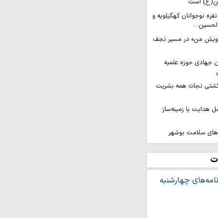
ن(ع) است
عزام کاروان ۲۰۰ نفره نوجوانان کهگیلویه و
الحسین…
رویش من» در مسیر نجف
ان جهادی حوزه علمیه
شتی نجات همه بشریت
ل هدایت یا زمینه‌ساز
های سلامت بوشهر
عتی استان ضروری است
ت‌الله اعرافی با خانواده
ت
یر
معرفی بیش از ۱۹۰ عنوان کتاب اربعینی در
سجد مقدس جمکران در