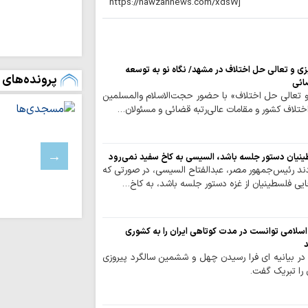
موکب امامزادگان ق
و معنوی برای زائران 
امامزادگان قم
یزی و تعالی حل اختلاف در مشهد/ نگاه نو به توسعه
پرونده‌های 
اط
ائی
کرامت تا پایان ماه ص
ی و تعالی حل اختلاف» با حضور حجت‌الاسلام والمسلمین
تلاف کشور و مقامات عالی‌رتبه قضائی و مسئولان…
حفظ تنگه هرمز، 
است / دشمن به هیچ
اعراف
ینیان دستور جلسه باشد، السیسی به کاخ سفید نمی‌رود
ند رئیس‌جمهور مصر، عبدالفتاح السیسی، در صورتی که
بهره‌مندی از حک
ایی فلسطینیان از غزه دستور جلسه باشد، به کاخ…
انفاق است
اربعین امسال تج
به قائد شهید بود
 اسلامی توانست در مدت کوتاهی ایران را به کشوری
اردوگاه جدید دان
د
قم احداث می‌شود
در بیانیه ای فرا رسیدن چهل و ششمین سالگرد پیروزی
ن را تبریک گفت.
صیانت از هویت د
هم‌افزایی همه دستگا