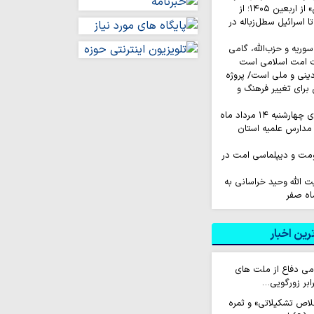
روایت‌ کاربران «ایکس» از اربعین ۱۴۰۵؛ از
اسرائیل سطل‌زباله‌ در
وریه و حزب‌الله، گامی
ت امت اسلامی است
نی و ملی است/ پروژه
رای تغییر فرهنگ و
به ۱۴ مرداد ماه
مدارس علمیه استان
اومت و دیپلماسی امت در
ت الله وحید خراسانی به
اه صفر
ین اخبار
امی دفاع از ملت های
ابر زورگویی…
لاص تشکیلاتی» و ثمره