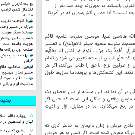
قدرتی بایستند به طوری‌که چند صد نفر از
لگدمال شدن ترامپ تا 
ن عبرت نیست؟ آیا همین آتش‌سوزی که در آمریکا
مشایه
شیخ الجعید: تقریب س
مبارک در مسیر وحد
حجاب؛ سنگر هویت دی
الله هاشمی علیا، موسس مدرسه علمیه قائم
دشمن، تغییر پوشش ب
سجد مدرسه علمیه چیذر قائم(عج) با تفسیر
هویت جامعه است
صفحه اول روزنامه‌های چهارشن
عُوذُ بِکَ مِنْ... نَرُومَ مَا لَیْسَ لَنَا بِحَقٍّ»،
فیلم| جذب و پذیرش 
ی که حقّ انسان نیست» تعییر می شود و تمام
گیلان
ی از طرفین نزاع، ناحق را طلب می‌کند، اگر هر
اربعین؛ شاه‌کلید مق
 نکند، این کشمکش‌ها و پرونده‌ها سال‌ها طول
مسیر تمدن مهدوی
برنامه دفتر حضرت آی
مناسبت ایام پایانی م
ی در آن ندارند، این مسأله از بین اعضای یک
ت مؤمن واقعی و متّقی این است که حتی اگر
جدیدتر
رنج می‌گذارد، اما در مقابل، آزار و اذیت
رویکرد نظام اسل
لبنان و فلسطین در بر
اکید کرد: آزار دادن مردان و زنان باایمان به خاطر کاری که
اربعین تجلی «اخ
هی بزرگ معرفی شده است، اگر کسی به هر طریقی