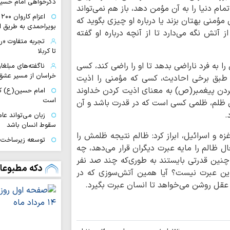
دگرخواهی امام حسی
مام دنیا را به آن مؤمن دهد، باز هم نمی‌تواند
ا
مؤمنی بهتان بزند یا درباره او چیزی بگوید که
بویراحمدی به طریق 
از آتش نگه می‌دارد تا از آنچه درباره او گفته
تجربه متفاوت «
تا کربلا
ا به فرد ناراضی بدهد تا او را راضی کند، کسی
ناگفته‌های مبلغ
خراسان از مسیر عشق
طبق برخی احادیث، کسی که مؤمنی را اذیت
 کردن پیغمبر(ص) به معنای اذیت کردن خداوند
امام حسین(ع) ک
است
 ظلم، ظلمی کسی است که در قدرت باشد و آن
.
زبان می‌تواند عام
سقوط انسان باشد
زه و اسرائیل، ابراز کرد: ظالم نتیجه ظلمش را
توسعه زیرساخت‌
ل ظالم را مایه عبرت دیگران قرار می‌دهد، چه
متناسب با شتاب صن
 چنین قدرتی بایستند به طوری‌که چند صد نفر
دیدار نمایندگان آی
دکه مطبوعا
آیا این عبرت نیست؟ آیا همین آتش‌سوزی که در
شهید سامعی + تصاو
 عقل روشن می‌خواهد تا انسان عبرت بگیرد.
نورلایب
کارنامه موکب م
اربعین؛ از ۵۰ هزار پرس غذای روزانه…