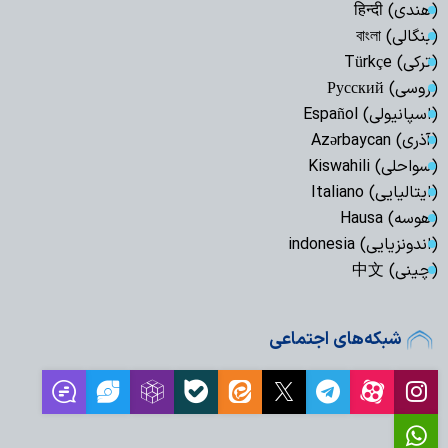
(هندی) हिन्दी
(بنگالی) বাংলা
(ترکی) Türkçe
(روسی) Русский
(اسپانیولی) Español
(آذری) Azərbaycan
(سواحلی) Kiswahili
(ایتالیایی) Italiano
(هوسه) Hausa
(اندونزیایی) indonesia
(چینی) 中文
شبکه‌های اجتماعی