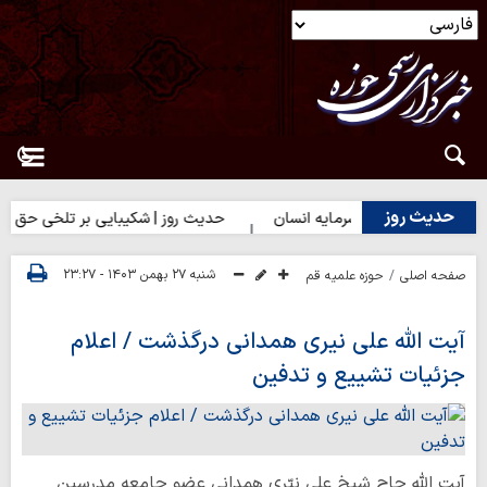
حدیث روز
روز | بهترین سرمایه انسان
حدیث روز | شکیبایی بر تلخی حق
ح
شنبه ۲۷ بهمن ۱۴۰۳ - ۲۳:۲۷
صفحه اصلی
حوزه علمیه قم
آیت الله علی نیری همدانی درگذشت / اعلام
جزئیات تشییع و تدفین
آیت الله حاج شیخ علی نیّری همدانی عضو جامعه مدرسین