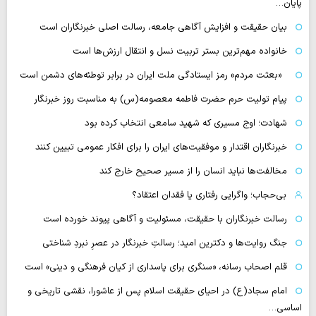
پایان…
بیان حقیقت و افزایش آگاهی جامعه، رسالت اصلی خبرنگاران است
خانواده مهم‌ترین بستر تربیت نسل و انتقال ارزش‌ها است
«بعثت مردم» رمز ایستادگی ملت ایران در برابر توطئه‌های دشمن است
پیام تولیت حرم حضرت فاطمه معصومه(س) به مناسبت روز خبرنگار
شهادت؛ اوج مسیری که شهید سامعی انتخاب کرده بود
خبرنگاران اقتدار و موفقیت‌های ایران را برای افکار عمومی تبیین کنند
مخالفت‌ها نباید انسان را از مسیر صحیح خارج کند
بی‌حجاب؛ واگرایی رفتاری یا فقدان اعتقاد؟
رسالت خبرنگاران با حقیقت، مسئولیت و آگاهی پیوند خورده است
جنگ روایت‌ها و دکترین امید؛ رسالتِ خبرنگار در عصرِ نبردِ شناختی
قلم اصحاب رسانه، «سنگری برای پاسداری از کیان فرهنگی و دینی» است
امام سجاد(ع) در احیای حقیقت اسلام پس از عاشورا، نقشی تاریخی و
اساسی…