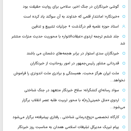
گوشی خبرنگاران در جنگ اخیر، سلاحی برای روایت حقیقت بود
«خبرنگار»؛ امانتدارِ قلمی که خداوند به آن سوگند یاد کرده است
استاد حوزه علمیه قم درگذشت + جزئیات تشییع و تدفین
جلد ششم ترجمه اردوی «عبقات‌الانوار» با محوریت حدیث منزلت منتشر
شد
خبرنگاران سدی استوار در برابر هجمه‌های دشمنان می باشند
قدردانی مشاور رئیس‌جمهور در امور روحانیت از خبرنگاران
ملت ایران هرگز محبت، همبستگی و برادری ملت اندونزی را فراموش
نخواهد…
سواد رسانه‌ایِ کنشگرانه؛ سلاح خبرنگار متعهد در جنگ شناختی
اردوی «مثل خمینی(ره)» با محور تربیت طلبه عصر انقلاب برگزار
می‌شود…
کارگاه تخصصی «زوج‌درمانی شناختی ـ رفتاری پیشرفته» برگزار می‌شود
پیام تبریک مدیرکل تبلیغات اسلامی همدان به مناسبت روز خبرنگار