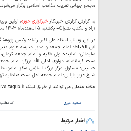
مجمع جهانی تقریب مذاهب اسلامی برگزار می‌شو
به گزارش گزارش خبرنگار
خبرگزاری حوزه
، اولین وبی
«راه و مکتب نصرالله» یکشنبه ۵ اسفندماه ۱۴۰۳ ساعت ۱۴ بعدازظهر برگزار می شود.
در این وبینار، استاد علی اکبر رشاد؛ رئیس پژوه
ابن الخیاط؛ امام جمعه و مدیر مدرسه علوم دی
سلیمانی؛ نماینده ولی فقیه و امام جمعه کرمان،
سنت کرمانشاه، مولوی امان الله برزگر؛ امام جم
حسینی؛ مسئول مرکز بزرگ اسلامی سقز، ماموستا ج
شیخ عزیز بابایی؛ امام جمعه اهل سنت صادقیه تهر
علاقه مندان می توانند از طریق لینک live.taqrib.ir این وبینار را پیگیری کنند.
سعید امیری
کد مطلب:
اخبار مرتبط