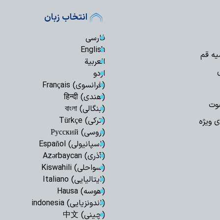
اجرای قانون حجاب
انتخاب زبان
مسئولان است
مدیریت تنگه هرم
فارسی
اسلامی ایران است
English
یه قم
رهبری حکیمانه م
العربیة
تهدیدهای جهانی را 
اردو
مدیریت انرژی نیا
(فرانسوی) Français
است
(هندی) हिन्दी
وت
اربعین حسینی، ر
(بنگالی) বাংলা
شکستن غرور استکبار 
(ترکی) Türkçe
ی ویژه
ایستادگی و مقاو
(روسی) Русский
عقب‌نشینی دشمن و ح
(اسپانیولی) Español
ملت ایران شایست
(آذری) Azərbaycan
است
(سواحلی) Kiswahili
همبستگی ملی، حی
(ایتالیایی) Italiano
کشور است
(هوسه) Hausa
آمریکا در معادله
(اندونزیایی) indonesia
جبهه مقاومت، شکس
(چینی) 中文