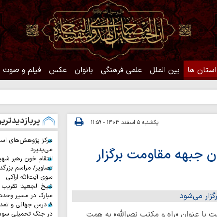
استان ها
بین الملل
علمی فرهنگی
بانوان
عکس
فیلم و صوت
حدیث
پربازدیدتری
یکشنبه ۵ اسفند ۱۴۰۳ - ۱۱:۵۹
مرکز پژوهش‌های اس
ن جبهه مقاومت برگزار
می‌پذیرد
انتقام خون رهبر شهی
تصاویر/ مراسم بزرگد
سوی آیت‌الله اراکی
شیخ الجعید: تقریب س
مبارک در مسیر وحد
۸ درس جهانی و تمد
ت با عنوان «راه و مکتب نصرالله» به همت
در جنگ تحمیلی سوم 