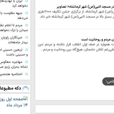
ایران با تهدیده
نخواهد کرد
حوزه/ امام جماعت مسجد النبی(ص) شهر کرمانشاه، از برگزاری جشن تکلیف ۲۰۰۰نفری
جبهه مقاومت با 
بسیار بالا در مسجد النبی(ص) شهر کرمانشاه خبر داد.
می‌دهد
مردم تا اعلام نظ
میدان را ترک نخواهند
خبرنگاران راویان
ان مردم و روحانیت است
بیدار جامعه‌اند
 همواره در صف اول انقلاب قرار داشته و مردم دین
، علی‌رغم تلاش دشمنان، هیچ‌گاه بین روحانیت و مردم…
اربعین حسینی ام
و حسینی داشت
مهاجرت معکوس ا
نشانه بحران رژیم ص
اختتامیه هشتمین 
زنان عاشورایی در مش
امی؛
ایران قوی با هم‌
دکه مطبوعا
دیپلماسی هوشمند شک
اقتدار امروز کشو
صحنه و توانمندی ن
ملت ایران با تکی