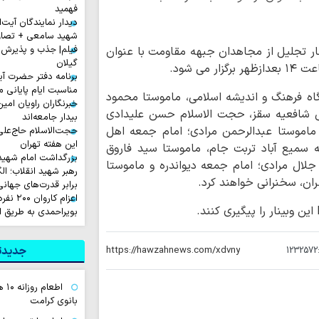
فهمید
د.
دیدار نمایندگان آیت‌ال
شهید سامعی + تصاو
فیلم| جذب و پذیرش 
نار تجلیل از مجاهدان جبهه مقاومت با عنوان
گیلان
برنامه دفتر حضرت آی
مناسبت ایام پایانی م
شگاه فرهنگ و اندیشه اسلامی، ماموستا محمود
خبرنگاران راویان امی
نی شافعیه سقز، حجت الاسلام حسن علیدادی
بیدار جامعه‌اند
 ماموستا عبدالرحمن مرادی؛ امام جمعه اهل
حجت‌الاسلام حاج‌علی
این هفته تهران
عه سمیع آباد تربت جام، ماموستا سید فاروق
بزرگداشت امام شهید ا
لال مرادی؛ امام جمعه دیواندره و ماموستا
رهبر شهید انقلاب؛ ال
ان، سخنرانی خواهند کرد.
برابر قدرت‌های جهانی
اعزام ک
بویراحمدی به طریق 
جدیدتر
1232572
اطع
بانوی کرامت