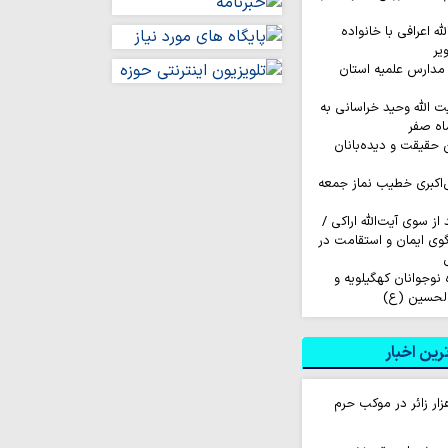
له اعرافی با خانواده
یر
مدارس علمیه استان
ت الله وحید خراسانی به
اه صفر
ن حقیقت و دیده‌بانان
‌اکبری خطیب نماز جمعه
ز سوی آیت‌الله اراکی /
گوی ایمان و استقامت در
اروان ۲۰۰ نفره نوجوانان کهگیلویه و
الحسین (ع)
ین اخبار
ام روزانه ۱۰ هزار زائر در موکب حرم