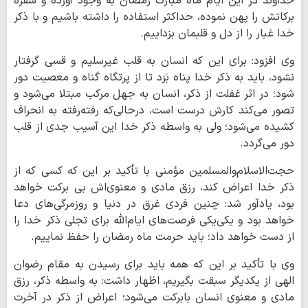
خداوند در این ایام ماه مبارک رمضان به وجود آورده و سفره
برکاتش را پهن نموده، حداکثر استفاده را داشته باشیم و با ذکر
خدا غبار را از دل و قلبمان بزداییم.
وی افزود: برای این که انسان به قلب غیرسلیم و قسی گرفتار
نشود، باید به ذکر خدا پناه بَرَد تا از پرتگاه گناه و معصیت دور
شود؛ در اثر غفلت از ذکر، انسان به جهل مرکب مبتلا می‌شود و
تصور می‌کند کارش درست است، درحالی‌که رفته‌رفته به انحراف
کشیده می‌شود؛ ولی به واسطه ذکر خدا این آسیب جدی از قلب
دور می‌گردد.
حجت‌الاسلام‌والمسلمین مؤمنی با تأکید بر این که کسی که از
ذکر خدا اعراض کند، رزق مادی و معنوی‌اش بی برکت خواهد
بود، یادآور شد: چنین فردی غرق در دنیا و روزمرگی‌های دعا
خواهد بود و یکی‌یکی فرصت‌های ایام‌الله برای تجلی ذکر خدا را
از دست خواهد داد؛ باید حرمت ماه رمضان را حفظ نماییم.
وی با تأکید بر این که همه باید برای رسیدن به مقام رضوان
الهی از یکدیگر سبقت بگیریم، اظهار داشت: به واسطه ذکر، رزق
مادی و معنوی انسان بابرکت می‌شود؛ اعراض از ذکر در آخرت