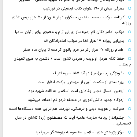
معرفی بیش از ۱۹۰ عنوان کتاب اربعینی در نورلایب
کارنامه موکب مسجد مقدس جمکران در اربعین؛ از ۵۰ هزار پرس غذای
روزانه…
موکب امامزادگان قم زمینه‌ساز زیارتی آرام و معنوی برای زائران سامرا…
پذیرایی روزانه ۱۷ هزار غذا در موکب امامزادگان قم
اطعام روزانه ۲۰ هزار زائر در حرم بانوی کرامت تا پایان ماه صفر
حفظ تنگه هرمز، اولویت راهبردی کشور است / دشمن به هیچ تعهدی
پایبند…
۱۰ ویژگی پیامبر(ص) در آیه ۱۵۷ سوره اعراف
بهره‌مندی از حکمت الهی از مهمترن برکات انفاق است
اربعین امسال تجلی وفاداری امت اسلامی به قائد شهید بود
اردوگاه جدید دانش‌آموزی در منطقه فردو قم احداث می‌شود
صیانت از هویت دینی و فرهنگی، نیازمند هم‌افزایی همه دستگاه‌ها است
چشم‌انداز برنامه مدرسه علمیه آیت‌الله مصطفوی (ره) کاشان در سال
تحصیلی…
مرکز پژوهش‌های اسلامی معصومیه پژوهشگر می‌پذیرد