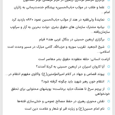
علما و طلاب در موکب «باب‌الحسین» پیشگام خدمت‌رسانی به زائران
امام…
نمایندهٔ ولی‌فقیه در هند از موکب «باب‌الحسین عمود ۸۲۰» بازدید کرد
بیانیه مشترک سازمان های حقوق بشری: دولت بحرین به آزار و سرکوب
سازمان‌یافته…
برگزاری اربعین حسینی در بنگال غربی هند+ فیلم
شیخ الجعید: تقریب سوریه و حزب‌الله، گامی مبارک در مسیر وحدت امت
اسلامی…
کرامت انسانی؛ حلقه مفقوده حقوق بشر معاصر است
آیا کاروان اسیران در اربعین حسینی به کربلا آمدند؟
پیوند قصاص و جهاد در کلام امیرالمؤمنین(ع)؛ واکاوی مفهوم انتقام در…
انتقام خون رهبر شهید باید چگونه گرفته شود؟
از پرچم سرخ تا هشتگ «باید برخاست»؛ پویشهای محتوایی برای تحقق
خونخواهی
نقش محوری رهبری در حفظ مصالح عمومی و خنثی‌سازی فتنه‌ها
نام امام حسین(ع) و زیارت قبر او شعار و علامت دین است