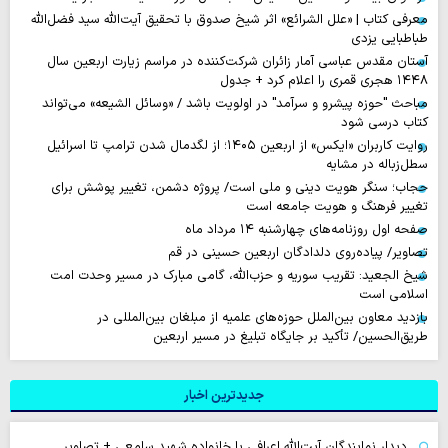
معرفی کتاب | «علل الشرائع» اثر شیخ صدوق با تحقیق آیت‌الله سید فضل‌الله
طباطبایی یزدی
آستان مقدس عباسی آمار زائران شرکت‌کننده در مراسم زیارت اربعین سال
۱۴۴۸ هجری قمری را اعلام کرد + جدول
مباحث "حوزه پیشرو و سرآمد" در اولویت باشد / «وسائل الشیعه» می‌تواند
کتاب درسی شود
روایت‌ کاربران «ایکس» از اربعین ۱۴۰۵؛ از لگدمال شدن ترامپ تا اسرائیل
سطل‌زباله‌ در مشایه
حجاب؛ سنگر هویت دینی و ملی است/ پروژه دشمن، تغییر پوشش برای
تغییر فرهنگ و هویت جامعه است
صفحه اول روزنامه‌های چهارشنبه ۱۴ مرداد ماه
تصاویر/ پیاده‌روی دلدادگان اربعین حسینی در قم
شیخ الجعید: تقریب سوریه و حزب‌الله، گامی مبارک در مسیر وحدت امت
اسلامی است
بازدید معاون بین‌الملل حوزه‌های علمیه از مبلغان بین‌المللی در
طریق‌الحسین/ تأکید بر جایگاه تبلیغ در مسیر اربعین
جدیدترین اخبار
دیدار نمایندگان آیت‌الله اعرافی با خانواده شهید سامعی + تصاویر