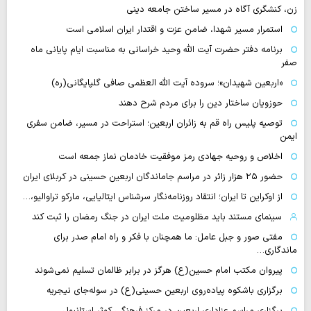
زن، کنشگری آگاه در مسیر ساختن جامعه دینی
استمرار مسیر شهدا، ضامن عزت و اقتدار ایران اسلامی است
برنامه دفتر حضرت آیت الله وحید خراسانی به مناسبت ایام پایانی ماه
صفر
«اربعین شهیدان»؛ سروده آیت الله العظمی صافی گلپایگانی(ره)
حوزویان ساختار دین را برای مردم شرح دهند
توصیه پلیس راه قم به زائران اربعین؛ استراحت در مسیر، ضامن سفری
ایمن
اخلاص و روحیه جهادی رمز موفقیت خادمان نماز جمعه است
حضور ۲۵ هزار زائر در مراسم جاماندگان اربعین حسینی در کربلای ایران
از اوکراین تا ایران؛ انتقاد روزنامه‌نگار سرشناس ایتالیایی، مارکو تراوالیو،…
سینمای مستند باید مظلومیت ملت ایران در جنگ رمضان را ثبت کند
مفتی صور و جبل عامل: ما همچنان با فکر و راه امام صدر برای
ماندگاری…
پیروان مکتب امام حسین(ع) هرگز در برابر ظالمان تسلیم نمی‌شوند
برگزاری باشکوه پیاده‌روی اربعین حسینی(ع) در سوله‌جای نیجریه
برگزاری مراسم عزاداری اربعین در مرکز فرهنگی کوثر استانبول