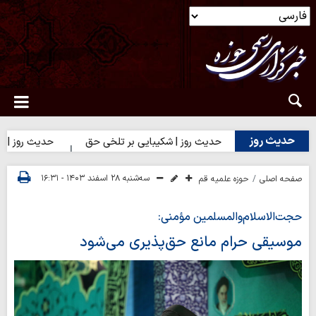
حدیث روز
 انسان
حدیث روز | شکیبایی بر تلخی حق
حدیث روز | استغفار ح
سه‌شنبه ۲۸ اسفند ۱۴۰۳ - ۱۶:۳۱
صفحه اصلی
حوزه علمیه قم
حجت‌الاسلام‌والمسلمین مؤمنی:
موسیقی حرام مانع حق‌پذیری می‌شود