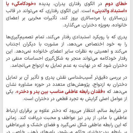
خطای دوم
در الگوی رفتاری پدران، پدیده
«خودکامگی» یا
«استبداد والدینی»
است. این الگوی رفتاری، که می‌تواند در قالب
زن‌سالاری یا مردسالاری بروز کند، تأثیرات مخربی بر اعضای
خانواده، به‌ویژه دختران، می‌گذارد.
پدری که با رویکرد استبدادی رفتار می‌کند، تمام تصمیم‌گیری‌ها
را به خود اختصاص می‌دهد، از مشورت با دیگران اجتناب
می‌کند و اهمیتی به نظرات سایر اعضای خانواده نمی‌دهد. این
رفتار خودکامه می‌تواند منجر به شکل‌گیری احساسات منفی در
دختران شود که در نهایت به عدم تمایل به ازدواج می‌انجامد.
در بررسی دقیق‌تر آسیب‌شناسی نقش پدری و تأثیر آن بر تمایل
دختران به ازدواج، پژوهش‌های متعدد در حوزه مشاوره نشان
می‌دهد که
«فقدان رابطه عاطفی مناسب بین پدر و دختر»
، یکی
از عوامل اصلی گرایش به تجرد قطعی در دختران است.
در شرایط سالم، انتظار می‌رود که دختر علاوه بر برقراری ارتباط
عاطفی با مادر، از پدر نیز عواطف و محبت دریافت کند. زمانی
که این رابطه عاطفی شکل نمی‌گیرد و فضای خشک و غیرعاطفی
بر رابطه پدر-دختری حاکم می‌شود، باورهای ذهنی خاصی در