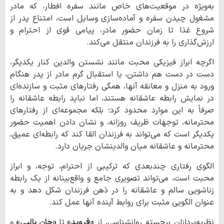
به‌ویژه در موقعیت‌های خاص مانند سفره افطار، که مادر
مشغول چیدن سفره و آماده‌سازی وسایل است، امتناع پدر از
شروع غذا تا زمان حضور مادر، پیامی قوی از احترام و
ارزش‌گذاری را به فرزندان منتقل می‌کند.
اگرچه ابراز فیزیکی محبت مانند نشستن والدین کنار یکدیگر،
دست در دست هم داشتن، یا استقبال گرم مادر از پدر هنگام
ورود به منزل و معانقه آنها، همگی رفتارهای مثبت و سازنده‌ای
در نمایش رابطه عاشقانه هستند، اما نباید رابطه عاشقانه را
صرفاً به این موارد محدود کرد؛ بلکه مجموعه‌ای از رفتارهای
محترمانه، توجهات ظریف روزانه، و نشان دادن اهمیت حضور
یکدیگر است که می‌تواند به فرزندان القا کند که رابطه‌ای عمیق،
محترمانه و عاشقانه میان والدینشان جریان دارد.
الگوی رفتاری چندبعدی که ترکیبی از احترام، توجه، و ابراز
محبت است، می‌تواند تصویری جامع و واقع‌بینانه از یک رابطه
زناشویی سالم و عاشقانه را در ذهن فرزندان شکل دهد و به
عنوان الگویی مثبت برای روابط آینده آنها عمل کند.
نظریه‌پردازان برجسته روانشناسی، از
«فروید»
تا
«جان بالبی»
و