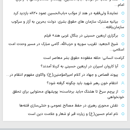
امام…
نمایندهٔ ولی‌فقیه در هند از موکب «باب‌الحسین عمود ۸۲۰» بازدید کرد
بیانیه مشترک سازمان های حقوق بشری: دولت بحرین به آزار و سرکوب
سازمان‌یافته…
برگزاری اربعین حسینی در بنگال غربی هند+ فیلم
شیخ الجعید: تقریب سوریه و حزب‌الله، گامی مبارک در مسیر وحدت امت
اسلامی…
کرامت انسانی؛ حلقه مفقوده حقوق بشر معاصر است
آیا کاروان اسیران در اربعین حسینی به کربلا آمدند؟
پیوند قصاص و جهاد در کلام امیرالمؤمنین(ع)؛ واکاوی مفهوم انتقام در…
انتقام خون رهبر شهید باید چگونه گرفته شود؟
از پرچم سرخ تا هشتگ «باید برخاست»؛ پویشهای محتوایی برای تحقق
خونخواهی
نقش محوری رهبری در حفظ مصالح عمومی و خنثی‌سازی فتنه‌ها
نام امام حسین(ع) و زیارت قبر او شعار و علامت دین است