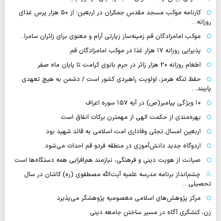
کارنامه موکب مسجد مقدس جمکران در اربعین؛ از ۵۰ هزار پرس غذای
روزانه…
موکب امامزادگان قم زمینه‌ساز زیارتی آرام و معنوی برای زائران سامرا…
پذیرایی روزانه ۱۷ هزار غذا در موکب امامزادگان قم
اطعام روزانه ۲۰ هزار زائر در حرم بانوی کرامت تا پایان ماه صفر
حفظ تنگه هرمز، اولویت راهبردی کشور است / دشمن به هیچ تعهدی
پایبند…
۱۰ ویژگی پیامبر(ص) در آیه ۱۵۷ سوره اعراف
بهره‌مندی از حکمت الهی از مهمترن برکات انفاق است
اربعین امسال تجلی وفاداری امت اسلامی به قائد شهید بود
اردوگاه جدید دانش‌آموزی در منطقه فردو قم احداث می‌شود
صیانت از هویت دینی و فرهنگی، نیازمند هم‌افزایی همه دستگاه‌ها است
چشم‌انداز برنامه مدرسه علمیه آیت‌الله مصطفوی (ره) کاشان در سال
تحصیلی…
مرکز پژوهش‌های اسلامی معصومیه پژوهشگر می‌پذیرد
زن، کنشگری آگاه در مسیر ساختن جامعه دینی