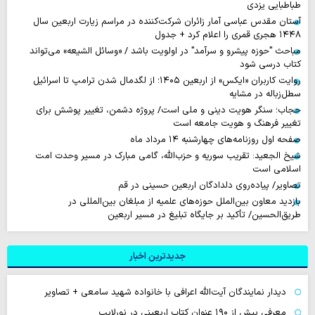
طباطبایی یزدی
آستان مقدس عباسی آمار زائران شرکت‌کننده در مراسم زیارت اربعین سال
۱۴۴۸ هجری قمری را اعلام کرد + جدول
مباحث "حوزه پیشرو و سرآمد" در اولویت باشد / «وسائل الشیعه» می‌تواند
کتاب درسی شود
روایت‌ کاربران «ایکس» از اربعین ۱۴۰۵؛ از لگدمال شدن ترامپ تا اسرائیل
سطل‌زباله‌ در مشایه
حجاب؛ سنگر هویت دینی و ملی است/ پروژه دشمن، تغییر پوشش برای
تغییر فرهنگ و هویت جامعه است
صفحه اول روزنامه‌های چهارشنبه ۱۴ مرداد ماه
شیخ الجعید: تقریب سوریه و حزب‌الله، گامی مبارک در مسیر وحدت امت
اسلامی است
تصاویر/ پیاده‌روی دلدادگان اربعین حسینی در قم
بازدید معاون بین‌الملل حوزه‌های علمیه از مبلغان بین‌المللی در
طریق‌الحسین/ تأکید بر جایگاه تبلیغ در مسیر اربعین
جدیدترین اخبار
دیدار نمایندگان آیت‌الله اعرافی با خانواده شهید سامعی + تصاویر
معرفی بیش از ۱۹۰ عنوان کتاب اربعینی در نورلایب