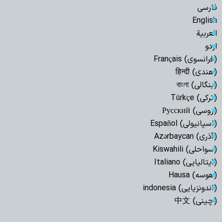
فارسی
English
العربیة
اردو
(فرانسوی) Français
(هندی) हिन्दी
(بنگالی) বাংলা
(ترکی) Türkçe
(روسی) Русский
(اسپانیولی) Español
(آذری) Azərbaycan
(سواحلی) Kiswahili
(ایتالیایی) Italiano
(هوسه) Hausa
(اندونزیایی) indonesia
(چینی) 中文