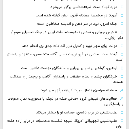
دوره کوتاه مدت شیعه‌شناسی برگزار می‌شود
آمریکا در مخمصه معادله قدرت ایران گرفته شده است
جنگ امروز، نبرد بر سر ذهن و اندیشه مخاطبان است
۸ درس جهانی و تمدنی «مقاومت» ملت ایران در جنگ تحمیلی سوم /
دنیا ارزش…
دولت برای مهار تورم و کنترل بازار اقدامات جدی‌تری انجام دهد
آینده امت اسلامی در گرو تربیت نسلی آگاه، متخصص، متعهد و بااخلاق
است
اربعین، گواهی روشن بر پویایی و ماندگاری نهضت عاشورا است
خبرنگاران چشمان بینای حقیقت و پاسداران آگاهی و پرچمداران صداقت
هستند
مسابقه سراسری «نماز، میراث کربلا» برگزار می شود
فعالیت‌های تبلیغی گروه «صافی صفا» در نجف با محوریت نماز، معرفت
و پاسخ‌گویی…
عقب‌نشینی در برابر دشمن، جسارت او را بیشتر می‌کند
عقب‌نشینی تجهیزاتی آمریکا، نتیجه شکست محاسبات در برابر اراده ملت
ایران…