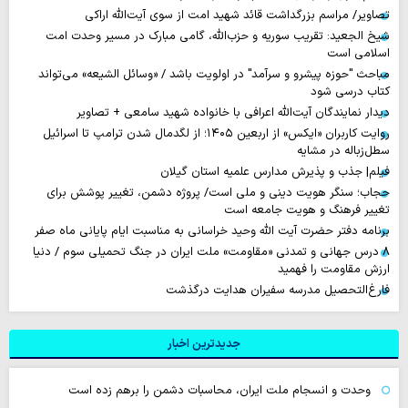
تصاویر/ مراسم بزرگداشت قائد شهید امت از سوی آیت‌الله اراکی
شیخ الجعید: تقریب سوریه و حزب‌الله، گامی مبارک در مسیر وحدت امت
اسلامی است
مباحث "حوزه پیشرو و سرآمد" در اولویت باشد / «وسائل الشیعه» می‌تواند
کتاب درسی شود
دیدار نمایندگان آیت‌الله اعرافی با خانواده شهید سامعی + تصاویر
روایت‌ کاربران «ایکس» از اربعین ۱۴۰۵؛ از لگدمال شدن ترامپ تا اسرائیل
سطل‌زباله‌ در مشایه
فیلم| جذب و پذیرش مدارس علمیه استان گیلان
حجاب؛ سنگر هویت دینی و ملی است/ پروژه دشمن، تغییر پوشش برای
تغییر فرهنگ و هویت جامعه است
برنامه دفتر حضرت آیت الله وحید خراسانی به مناسبت ایام پایانی ماه صفر
۸ درس جهانی و تمدنی «مقاومت» ملت ایران در جنگ تحمیلی سوم / دنیا
ارزش مقاومت را فهمید
فارغ‌التحصیل مدرسه سفیران هدایت درگذشت
جدیدترین اخبار
وحدت و انسجام ملت ایران، محاسبات دشمن را برهم زده است