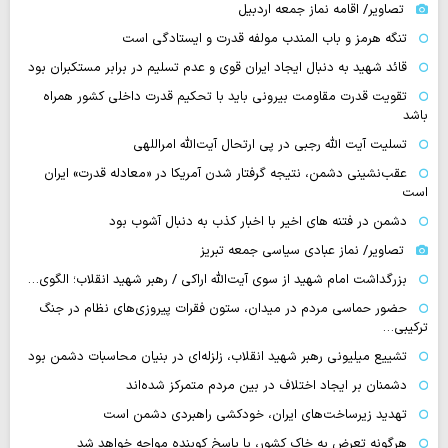
تصاویر/ اقامه نماز جمعه اردبیل
تنگه‌ هرمز و باب المندب مولفه قدرت و ایستادگی است
قائد شهید به دنبال ایجاد ایران قوی و عدم تسلیم در برابر مستکبران بود
تقویت قدرت مقاومت بیرونی باید با تحکیم قدرت داخلی کشور همراه
باشد
تسلیت آیت الله رجبی در پی ارتحال آیت‌الله امراللهی
عقب‌نشینی دشمن، نتیجه گرفتار شدن آمریکا در «معادله قدرت» ایران
است
دشمن در فتنه های اخیر با اخبار کذب به دنبال آشوب بود
تصاویر/ نماز عبادی سیاسی جمعه تبریز
بزرگداشت امام شهید از سوی آیت‌الله اراکی / رهبر شهید انقلاب؛ الگوی…
حضور حماسی مردم در میدان، ستون فقرات پیروزی‌های نظام در جنگ
ترکیبی…
تشییع میلیونی رهبر شهید انقلاب، زلزله‌ای در بنیان محاسبات دشمن بود
دشمنان بر ایجاد اختلاف در بین مردم متمرکز شده‌اند
تهدید زیرساخت‌های ایران، خودکشی راهبردی دشمن است
هرگونه تعرض به خاک کشور، با پاسخ کوبنده مواجه خواهد شد