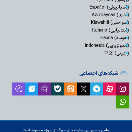
(اسپانیولی) Español
(آذری) Azərbaycan
(سواحلی) Kiswahili
(ایتالیایی) Italiano
(هوسه) Hausa
(اندونزیایی) indonesia
(چینی) 中文
شبکه‌های اجتماعی
تمامی حقوق این سایت برای خبرگزاری حوزه محفوظ است.