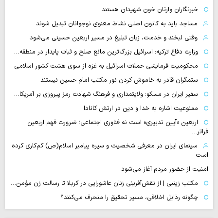
خبرنگاران وارثان خون شهیدان هستند
مساجد باید به کانون اصلی نشاط معنوی نوجوانان تبدیل شوند
وقتی لبخند و خدمت، زبان تبلیغ در مسیر اربعین حسینی می‌شود
وزارت دفاع ترکیه: اسرائیل بزرگ‌ترین مانع صلح و ثبات پایدار در منطقه…
محکومیت فرمایشی حملات اسرائیل به غزه از سوی هشت کشور اسلامی
ستمگران قادر به خاموش کردن نور مکتب امام حسین نیستند
سفیر ایران در مسکو: ولایتمداری و فرهنگ شهادت رمز پیروزی بر آمریکا…
ممنوعیت اشاره به خدا و دین در ارتش کانادا
اربعین «آیین تدبیری» است نه فناوری اجتماعی؛ ضرورت فهم اربعین
فراتر…
سینمای ایران در معرفی شخصیت و سیره پیامبر اسلام(ص) کم‌کاری کرده
است
امنیت از حضور مردم آغاز می‌شود
مکتب زینبی | از نقش‌آفرینی زنان عاشورایی در کربلا تا رسالت زن مؤمن…
چگونه رذایل اخلاقی، مسیر تحقیق را منحرف می‌کنند؟