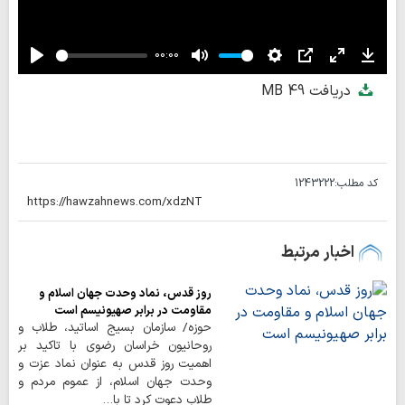
00:00
Play
Mute
Settings
PIP
Enter
Down
دریافت
49 MB
fullscreen
کد مطلب:
1243222
اخبار مرتبط
روز قدس، نماد وحدت جهان اسلام و
مقاومت در برابر صهیونیسم است
حوزه/ سازمان بسیج اساتید، طلاب و
روحانیون خراسان رضوی با تاکید بر
اهمیت روز قدس به عنوان نماد عزت و
وحدت جهان اسلام، از عموم مردم و
طلاب دعوت کرد تا با…