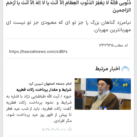
ذُنُوبی فَاِنَّهُ لا یَغْفِرُ الذُّنُوبَ الْعِظامَ اِلاّ اَنْتَ یا لا اِلهَ اِلاّ اَنْتَ یا اَرْحَمَ
الرّاحِمینَ
نیامرزد گناهان بزرگ را جز تو ای که معبودی جز تو نیست ای
مهربانترین مهربان.
کد مطلب:
1243935
اخبار مرتبط
امام جمعه اصفهان تبیین کرد:
شرایط و مقدار پرداخت زکات فطریه
حوزه / آیت الله طباطبایی نژاد با اشاره به
شرایط و نحوه پرداخت زکات فطریه
گفت: زکات فطریه، باید از شب عید فطر
تا پیش از ظهر روز عید پرداخت شود،
مگر افرادی…
۱۴۰۴-۰۱-۱۰ ۱۵:۴۵