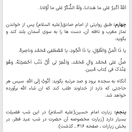
اَللهُ اَکْبَـرُ عَلی ما هَـدانـا، وَلَهُ الشُّکْرُ عَلی ما أَوْلانا.
چهارم:
طبق روایتی از امام صادق(علیه السلام) پس از خواندن
نماز مغرب و نافله آن، دست ها را به سوی آسمان بلند کند و
بگوید:
یا ذَا الْمَنِّ وَالطَّوْلِ، یا ذَا الْجُودِ، یا مُصْطَفِیَ مُحَمَّد وَناصِرَهُ،
صَلِّ عَلی مُحَمَّد وَآلِ مُحَمَّد، وَاغْفِرْ لی کُلَّ ذَنْب اَحْصَیْتَهُ، وَهُوَ
عِنْدَکَ فی کِتاب مُبین.
آنگاه به سجده برود و صد مرتبه بگوید: أتُوبُ إلَی اللّهِ. سپس هر
حاجتی که دارد از خداوند طلب کند که ان شاء اللّه برآورده
خواهد شد.
پنجم:
زیارت امام حسین(علیه السلام) در این شب فضیلت
بسیار دارد (زیارت مخصوصه آن حضرت در شب عید فطر، در
بخش زیارات ـ صفحه ۴۱۶ ـ گذشت).