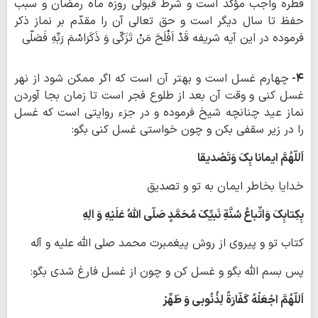
فطره واجب مؤکّد است و شرط قبولی روزه ماه رمضان و سبب
حفظ تا سال دیگر است و حق تعالی آن را مقدّم بر نماز ذکر
فرموده در این آیه شریفه قَدْ اَفْلَحَ مَنْ تَزَکّی وَ ذَکَرَاسْمَ رَبِّهِ فَصَلّی
۴-
چهارم غسل است و بهتر آن است که اگر ممکن شود از نهر
غسل کنی و وقت آن بعد از طلوع فجر است تا زمان بجا آوردن
نماز عید چنانچه شیخ فرموده و در جزء روایتی است که غسل
را در زیر سقفی بکن و چون خواستی غسل کنی بگو:
اَللّهُمَّ ایمانا بِکَ وَتَصْدیقا
خدایا بخاطر ایمان به تو و تصدیق
بِکِتابِکَ وَاتِّباعُ سُنَّةِ نَبیِّکَ مُحَمَّدٍ صَلّی اللّهُ عَلَیْهِ وَ الِهِ
کتاب تو و پیروی از روش پیغمبرت محمد صلی اللّه علیه و آله
پس بسم اللّه بگو و غسل کن و چون از غسل فارغ شدی بگو:
اَللّهُمَّ اجْعَلْهُ کَفّارَةً لِذُنُوبی وَ طَهِّرْ