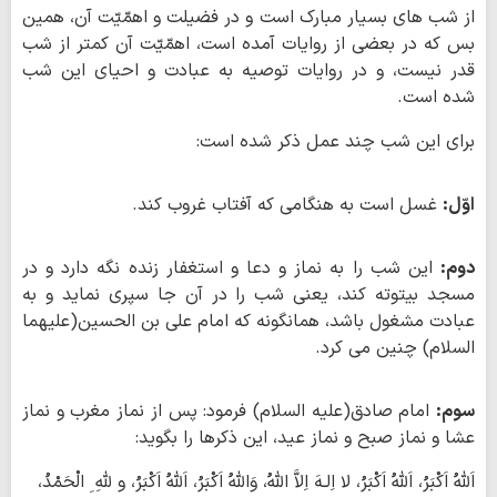
از شب های بسیار مبارک است و در فضیلت و اهمّیّت آن، همین
بس که در بعضی از روایات آمده است، اهمّیّت آن کمتر از شب
قدر نیست، و در روایات توصیه به عبادت و احیای این شب
شده است.
برای این شب چند عمل ذکر شده است:
اوّل:
غسل است به هنگامی که آفتاب غروب کند.
دوم:
این شب را به نماز و دعا و استغفار زنده نگه دارد و در
مسجد بیتوته کند، یعنی شب را در آن جا سپری نماید و به
عبادت مشغول باشد، همانگونه که امام علی بن الحسین(علیهما
السلام) چنین می کرد.
سوم:
امام صادق(علیه السلام) فرمود: پس از نماز مغرب و نماز
عشا و نماز صبح و نماز عید، این ذکرها را بگوید:
اَللهُ اَکْبَرُ، اَللهُ اَکْبَرُ، لا اِلـهَ اِلاَّ اللهُ، وَاللهُ اَکْبَرُ، اَللهُ اَکْبَرُ، و للهِ ِ الْحَمْدُ،