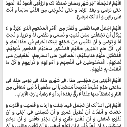
اَللَّهُمَّ لاتَجْعَلْهُ آخِرَ شَهْرِ رَمَضانَ صُمْتُهُ لَکَ وَ ارْزُقْنِی الْعَوْدَ ثُمَّ الْعَوْدَ
حَتّی تَرْضی وَ بَعْدَ الرِّضا وَ حَتّی تُخْرِجَنی مِنَ الدُّنْیا سالِماً وَ أنْتَ
عَنّی راضٍ وَ أ نَا لَکَ مَرْضیٌّ.
اَللَّهُمَّ اجْعَلْ فیما تَقْضی وَ تُقَدِّرُ مِنَ الْأمْرِ الْمَحْتومِ الَّذی لایُرَدُّ وَ لا
یُبَدَّلُ أنْ تَجْعَلَنی مِمَّنْ تُثیبُ وَ تُسَمّی وَ تَقْضی لَهُ وَ تَزیدُ وَ تُحِبُّ
لَهُ وَ تَرْضی وَ أنْ تَکْتُبَنی مِنْ حُجّاجِ بَیْتِکَ الْحَرامِ فی هذَا الْعامِ وَ
فی کُلِّ عامٍ الْمَبْرورِ حَجُّهُمُ الْمَشْکورِ سَعْیُهُمُ الْمَغْفورِ ذُنوبُهُمُ،
الْمُتَقَبَّلِ عَنْهُمْ مَناسِکُهُمُ، الْمُعافینَ عَلی أسْفارِهِمُ، الْمُقْبِلینَ عَلی
نُسُکِهِمُ، الْمَحْفوظینَ فی أنْفُسِهِمْ وَ أمْوالِهِمْ وَ ذَراریهِمْ وَ کُلِّ ما
أنْعَمْتَ بِهِ عَلَیْهِمْ.
اَللَّهُمَّ اقْلِبْنی مِنْ مَجْلِسی هذا، فی شَهْری هذا، فی یَوْمی هذا، فی
ساعَتی هذِهِ مُفْلِحاً مُنْجِحاً مُسْتَجاباً لی مَغْفوراً ذَ نْبی مُعافًی مِنَ
النّارِ وَ مُعْتَقاً مِنها عِتْقاً لا رِقَّ بَعْدَهُ أبَداً وَ لا رَهْبَةَ یا رَبَّ الْأرْبابِ.
اَللَّهُمَّ إنّی أسْأ لُکَ أنْ تَجْعَلَ فیما شِئْتَ وَ أرَدْتَ وَ قَضَیْتَ وَ قَدَّرْتَ وَ
حَتَمْتَ وَ أنْفَذْتَ أنْ تُطیلَ عُمْری وَ أنْ تُنْسِئَنی فی أجَلی وَ أنْ
تُقَوِّیَ ضَعْفی وَ أنْ تُغْنِیَ فَقْری وَ أنْ تَجْبُرَ فاقَتی وَ أنْ تَرْحَمَ
مَسْکَنَتی وَ أنْ تُعِزَّ ذُلّی وَ أنْ تَرْفَعَ ضَعَتی وَ أنْ تُغْنِیَ عائِلَتی وَ أنْ