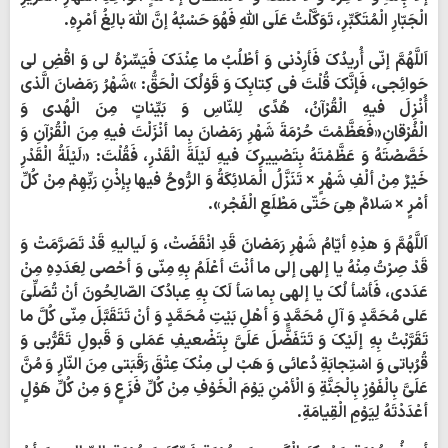
الْجَبّارِ الْمُتَکَبِّرِ، تَوَکَّلْتُ عَلَی اللَّهِ فَهُوَ حَسْبُهُ إنَّ اللَّهَ بالِغُ أمْرِهِ.
اَللَّهُمَّ إنّی أُریدُکَ فَأرِدْنی وَ أطْلُبُ ما عِنْدَکَ فَیَسِّرْهُ لی وَ اقْضِ لی
حَوائِجی، فَإنَّکَ قُلْتَ فی کِتابِکَ وَ قَوْلُکَ الْحَقُّ: »شَهْرُ رَمَضانَ الَّذی
أُنْزِلَ فیهِ الْقُرْآنُ، هُدًی لِلنّاسِ وَ بَیِّناتٍ مِنَ الْهُدی وَ
الْفُرْقانِ«فَعَظَّمْتَ حُرْمَةَ شَهْرِ رَمَضانَ بِما أنْزَلْتَ فیهِ مِنَ الْقُرْآنِ وَ
خَصَّصْتَهُ وَ عَظَّمْتَهُ بِتَصْییرِکَ فیهِ لَیْلَةَ الْقَدْرِ، فَقُلْتَ: «لَیْلَةُ الْقَدْرِ
خَیْرٌ مِنْ ألْفِ شَهْرٍ × تَنَزَّلُ الْمَلائِکَةُ وَ الرُّوحُ فیها بِإذْنِ رَبِّهِمْ مِنْ کُلِّ
أمْرٍ × سَلامٌ هِیَ حَتّی مَطْلَعِ الْفَجْر».
اَللَّهُمَّ وَ هذِهِ أیّامُ شَهْرِ رَمَضانَ قَدِ انْقَضَتْ، وَ لَیالیهِ قَدْ تَصَرَّمَتْ وَ
قَدْ صِرْتُ مِنْهُ یا إلهی إلی ما أنْتَ أعْلَمُ بِهِ مِنّی وَ أحْصی لِعَدَدِهِ مِنْ
عَدَدی، فَأسْأ لُکَ یا إلهی بِما سَأ لَکَ بِهِ عِبادُکَ الصّالِحُونَ أنْ تُصَلِّیَ
عَلی مُحَمَّدٍ وَ آلِ مُحَمَّدٍ وَ أهْلِ بَیْتِ مُحَمَّدٍ وَ أنْ تَتَقَبَّلَ مِنّی کُلَّ ما
تَقَرَّبْتُ بِهِ إلَیْکَ وَ تَتَفَضَّلَ عَلَیَّ بِتَضْعیفِ عَمَلی وَ قَبولِ تَقَرُّبی وَ
قُرُباتی وَ اسْتِجابَةِ دُعائی وَ هَبْ لی مِنْکَ عِتْقَ رَقَبَتی مِنَ النّارِ وَ مُنَّ
عَلَیَّ بِالْفَوْزِ بِالْجَنَّةِ وَ الْأمْنِ یَوْمَ الْخَوْفِ مِنْ کُلِّ فَزَعٍ وَ مِنْ کُلِّ هَوْلٍ
أعْدَدْتَهُ لِیَوْمِ الْقِیامَةِ.