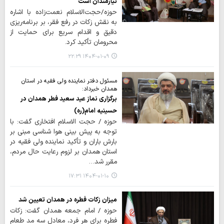
نیازمندان است
حوزه/حجت‌الاسلام نعمت‌زاده با اشاره
به نقش زکات در رفع فقر، بر برنامه‌ریزی
دقیق و اقدام سریع برای حمایت از
محرومان تأکید کرد.
۱۴۰۴-۰۱-۰۹ ۲۲:۲۹
مسئول دفتر نماینده ولی فقیه در استان
همدان خبرداد:
برگزاری نماز عید سعید فطر همدان در
حسینیه امام(ره)
حوزه / حجت الاسلام افتخاری گفت: با
توجه به پیش بینی هوا شناسی مبنی بر
بارش باران و تأکید نماینده ولی فقیه در
استان همدان بر لزوم رعایت حال مردم،
مقرر شد…
۱۴۰۴-۰۱-۱۰ ۱۷:۳۱
میزان زکات فطره در همدان تعیین شد
حوزه / امام جمعه همدان گفت: زکات
فطره برای هر فرد، معادل سه مد طعام