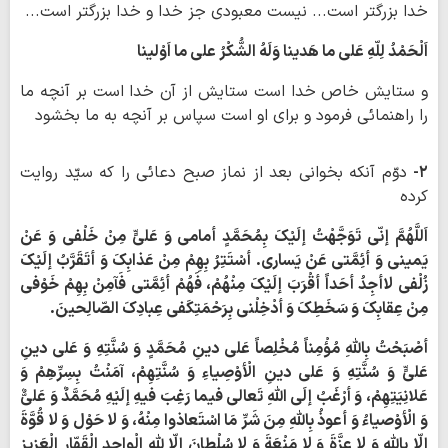
خدا بزرگتر است... نیست معبودی جز خدا و خدا بزرگتر است...
اَلْحَمْدُ لِلّهِ عَلی ما هَدینا وَلَهُ الشُّکْرُ علی ما اَوْلینا
و ستایش خاص خدا است ستایش از آن خدا است بر آنچه ما
را راهنمائی فرمود و برای او است سپاس بر آنچه به ما بخشود
۲-
دوّم آنکه بخوانی بعد از نماز صبح دعائی را که سیّد روایت
کرده
اَللَّهُمَّ إنّی تَوَجَّهْتُ إلَیْکَ بِمُحَمَّدٍ أمامی وَ عَلیٍّ مِنْ خَلْفی وَ عَنْ
یَمینی وَ أئِمَّتی عَنْ یَساری. أسْتَتِرُ بِهِمْ مِنْ عَذابِکَ وَ أتَقَرَّبُ إلَیْکَ
زُلْفی لاأجِدُ أحَداً أقْرَبَ إلَیْکَ مِنْهُمْ، فَهُمْ أئِمَّتی فَآمِنْ بِهِمْ خَوْفی
مِنْ عِقابِکَ وَ سَخَطِکَ وَ أدْخِلْنی بِرَحْمَتِکَ‏فی عِبادِکَ الصّالِحینَ.
أصْبَحْتُ بِاللَّهِ مُؤْمِناً مُخْلِصاً عَلی دینِ مُحَمَّدٍ وَ سُنَّتِهِ وَ عَلی دینِ
عَلیٍّ وَ سُنَّتِهِ وَ عَلی دینِ الْأوْصِیاءِ وَ سُنَّتِهِمْ، آمَنْتُ بِسِرِّهِمْ وَ
عَلانِیَتِهِمْ، وَ أرْغَبُ إلَی اللَّهِ تَعالی فیما رَغِبَ فیهِ إلَیْهِ مُحَمَّدٌ وَ عَلیٌّ
وَ الْأوْصیاءُ وَ أعوذُ بِاللَّهِ مِنَ شَرِّ مَا اسْتَعاذوا مِنْهُ، وَ لا حَوْل وَ لا قُوَّةَ
إلّا بِاللَّهِ وَ لا عِزَّةَ وَ لا مَنْعَةَ وَ لا سُلْطانَ إلّا للَّهِِ الْواحِدِ الْقَهّارِ الْعَزیزِ