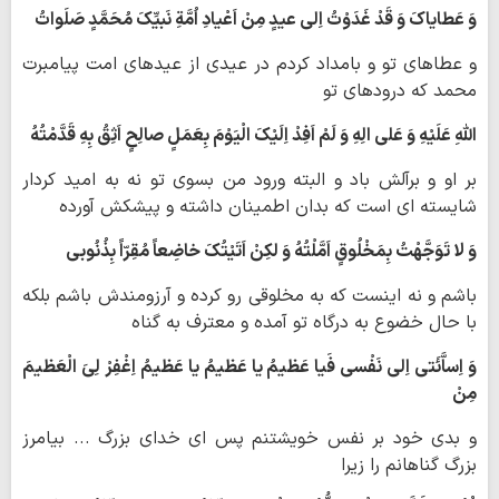
وَ عَطایاکَ وَ قَدْ غَدَوْتُ اِلی عیدٍ مِنْ اَعْیادِ اُمَّةِ نَبیِّکَ مُحَمَّدٍ صَلَواتُ
و عطاهای تو و بامداد کردم در عیدی از عیدهای امت پیامبرت
محمد که درودهای تو
اللّهِ عَلَیْهِ وَ عَلی الِهِ وَ لَمْ اَفِدْ اِلَیْکَ الْیَوْمَ بِعَمَلٍ صالِحٍ اَثِقُ بِهِ قَدَّمْتُهُ
بر او و برآلش باد و البته ورود من بسوی تو نه به امید کردار
شایسته ای است که بدان اطمینان داشته و پیشکش آورده
وَ لا تَوَجَّهْتُ بِمَخْلُوقٍ اَمَّلْتُهُ وَ لکِنْ اَتَیْتُکَ خاضِعاً مُقِرّاً بِذُنُوبی
باشم و نه اینست که به مخلوقی رو کرده و آرزومندش باشم بلکه
با حال خضوع به درگاه تو آمده و معترف به گناه
وَ اِساَّئَتی اِلی نَفْسی فَیا عَظیمُ یا عَظیمُ یا عَظیمُ اِغْفِرْ لِیَ الْعَظیمَ
مِنْ
و بدی خود بر نفس خویشتنم پس ای خدای بزرگ ... بیامرز
بزرگ گناهانم را زیرا