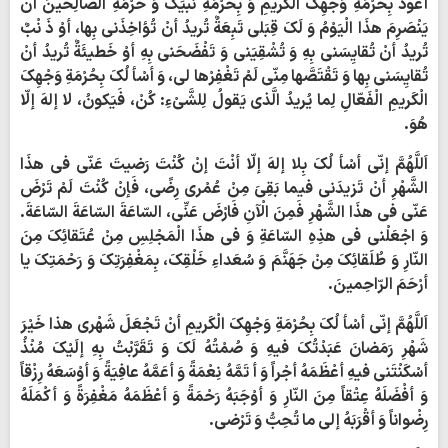
أعوذُ بِحُرْمَةِ وَجْهِکَ الْکَریمِ وَ بِحُرْمَةِ نَبیِّکَ وَ حُرْمَةِ الصّالِحینَ أنْ
یَنْصَرِمَ هذَا الْیَوْمُ وَ لَکَ قِبَلی تَبِعَةٌ تُریدُ أنْ تُؤاخِذَنی بِها، أوْ ذَ نْبٌ
تُریدُ أنْ تُقایِسَنی بِهِ وَ تُشْقِیَنی وَ تَفْضَحَنی بِهِ أوْ خَطیئَةٌ تُریدُ أنْ
تُقایِسَنی بِها وَ تَقْتَصَّها مِنّی لَمْ تَغْفِرْها لی، وَ أسْأ لُکَ بِحُرْمَةِ وَجْهِکَ
الْکَریمِ الْفَعّالِ لِما یُریدُ الَّذی یَقولُ لِلشَّیْ‏ءِ: کُنْ، فَیَکونُ، لا إلهَ إلّا
هُوَ.
اَللَّهُمَّ إنّی أسْأ لُکَ بِلا إلهَ إلّا أنْتَ إنْ کُنْتَ رَضیتَ عَنّی فی هذَا
الشَّهْرِ أنْ تَزیدَنی فیما بَقِیَ مِنْ عُمْری رِضًی، فَإنْ کُنْتَ لَمْ تَرْضَ
عَنّی فی هذَا الشَّهْرِ فَمِنَ الْآنِ فَارْضَ عَنِّی، السّاعَةَ السّاعَةَ السّاعَةَ.
وَ اجْعَلْنی فی هذِهِ السّاعَةِ وَ فی هذَا الْمَجْلِسِ مِنْ عُتَقائِکَ مِنَ
النّارِ وَ طُلَقائِکَ مِنْ جَهَنَّمَ وَ سُعَداءِ خَلْقِکَ، بِمَغْفِرَتِکَ وَ رَحْمَتِکَ یا
أرْحَمَ الرّاحِمینَ.
اَللَّهُمَّ إنّی أسْأ لُکَ بِحُرْمَةِ وَجْهِکَ الْکَریمِ أنْ تَجْعَلَ شَهْری هذا خَیْرَ
شَهْرِ رَمَضانَ عَبَدْتُکَ فیهِ وَ صُمْتُهُ لَکَ وَ تَقَرَّبْتُ بِهِ إلَیْکَ مُنْذُ
أسْکَنْتَنی فیهِ أعْظَمَهُ أجْراً وَ أ تَمَّهُ نِعْمَةً وَ أعَمَّهُ عافِیَةً وَ أوْسَعَهُ رِزْقاً
وَ أفْضَلَهُ عِتْقاً مِنَ النّارِ وَ أوْجَبَهُ رَحْمَةً وَ أعْظَمَهُ مَغْفِرَةً وَ أکْمَلَهُ
رِضْواناً وَ أقْرَبَهُ إلی ما تُحِبُّ وَ تَرْضی.