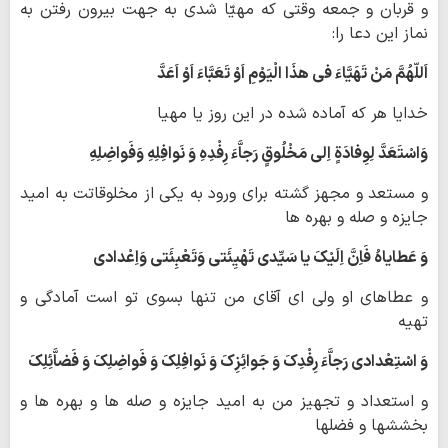
و قربان و جمعه وقتی که مهیّا شدی به جهت بیرون رفتن به
نماز این دعا را:
اَللّهُمَّ مَنْ تَهَیَّاءَ فی هذَا الْیَوْمِ اَوْ تَعَبَّاءَ اَوْ اَعَدَّ
خدایا هر که آماده شده در این روز یا مهیا
وَاسْتَعَدَّ لِوِفادَةٍ اِلی مَخْلُوقٍ رَجاَّءَ رِفْدِهِ وَ نَوافِلِهِ وَفَواضِلِهِ
و مستعد و مجهز گشته برای ورود به یکی از مخلوقاتت به امید
جایزه و صله و بهره ها
وَ عَطایاهُ فَاِنَّ اِلَیْکَ یا سَیِّدی تَهْیِئَتی وَتَعْبِئَتی وَاِعْدادی
و عطاهای او ولی ای آقای من تنها بسوی تو است آمادگی و
تهیه
وَ اسْتِعْدادی رَجاَّءَ رِفْدِکَ وَ جَوائِزِکَ وَ نَوافِلِکَ وَ فَواضِلِکَ وَ فَضاَّئِلِکَ
و استعداد و تجهیز من به امید جایزه و صله ها و بهره ها و
بخششها و فضلها