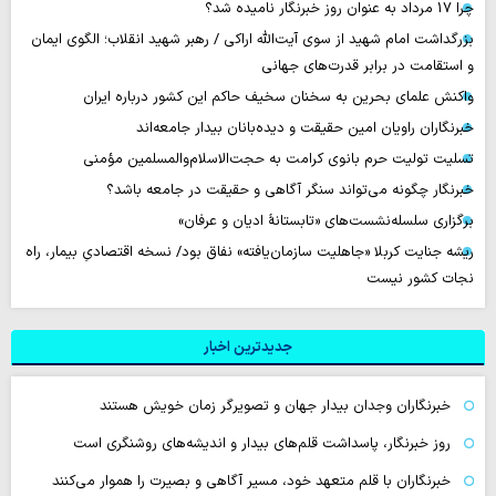
چرا 17 مرداد به عنوان روز خبرنگار نامیده شد؟
بزرگداشت امام شهید از سوی آیت‌الله اراکی / رهبر شهید انقلاب؛ الگوی ایمان
و استقامت در برابر قدرت‌های جهانی
واکنش علمای بحرین به سخنان سخیف حاکم این کشور درباره ایران
خبرنگاران راویان امین حقیقت و دیده‌بانان بیدار جامعه‌اند
تسلیت تولیت حرم بانوی کرامت به حجت‌الاسلام‌والمسلمین مؤمنی
خبرنگار چگونه می‌تواند سنگر آگاهی و حقیقت در جامعه باشد؟
برگزاری سلسله‌نشست‌های «تابستانهٔ ادیان و عرفان»
ریشه جنایت کربلا «جاهلیت سازمان‌یافته» نفاق بود/ نسخه اقتصادیِ بیمار، راه
نجات کشور نیست
جدیدترین اخبار
خبرنگاران وجدان بیدار جهان و تصویرگر زمان خویش هستند
روز خبرنگار، پاسداشت قلم‌های بیدار و اندیشه‌های روشنگری است
خبرنگاران با قلم متعهد خود، مسیر آگاهی و بصیرت را هموار می‌کنند