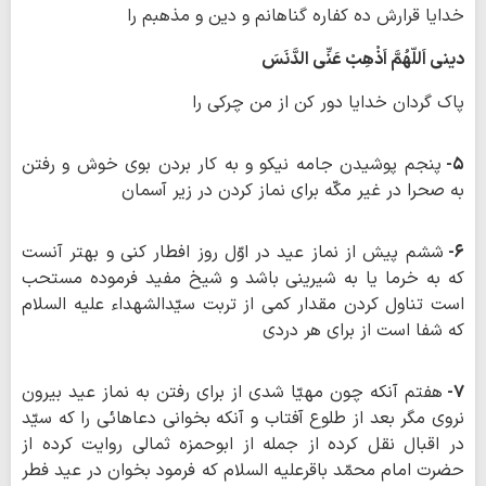
خدایا قرارش ده کفاره گناهانم و دین و مذهبم را
دینی اَللّهُمَّ اَذْهِبْ عَنِّی الدَّنَسَ
پاک گردان خدایا دور کن از من چرکی را
۵-
پنجم پوشیدن جامه نیکو و به کار بردن بوی خوش و رفتن
به صحرا در غیر مکّه برای نماز کردن در زیر آسمان
۶-
ششم پیش از نماز عید در اوّل روز افطار کنی و بهتر آنست
که به خرما یا به شیرینی باشد و شیخ مفید فرموده مستحب
است تناول کردن مقدار کمی از تربت سیّدالشهداء علیه السلام
که شفا است از برای هر دردی
۷-
هفتم آنکه چون مهیّا شدی از برای رفتن به نماز عید بیرون
نروی مگر بعد از طلوع آفتاب و آنکه بخوانی دعاهائی را که سیّد
در اقبال نقل کرده از جمله از ابوحمزه ثمالی روایت کرده از
حضرت امام محمّد باقرعلیه السلام که فرمود بخوان در عید فطر