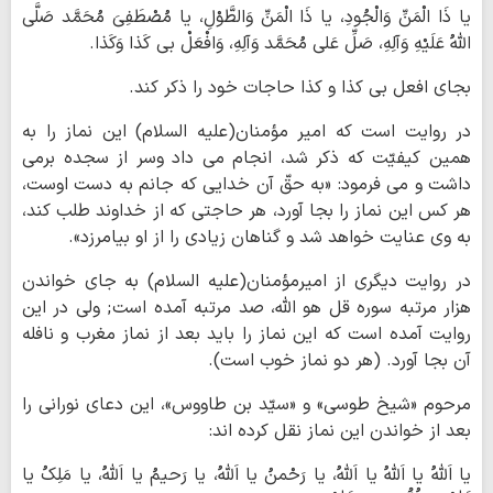
یا ذَا الْمَنِّ وَالْجُودِ، یا ذَا الْمَنِّ وَالطَّوْلِ، یا مُصْطَفِیَ مُحَمَّد صَلَّی
اللهُ عَلَیْهِ وَآلِهِ، صَلِّ عَلی مُحَمَّد وَآلِهِ، وَافْعَلْ بی کَذا وَکَذا.
بجای افعل بی کذا و کذا حاجات خود را ذکر کند.
در روایت است که امیر مؤمنان(علیه السلام) این نماز را به
همین کیفیّت که ذکر شد، انجام می داد وسر از سجده برمی
داشت و می فرمود: «به حقّ آن خدایی که جانم به دست اوست،
هر کس این نماز را بجا آورد، هر حاجتی که از خداوند طلب کند،
به وی عنایت خواهد شد و گناهان زیادی را از او بیامرزد».
در روایت دیگری از امیرمؤمنان(علیه السلام) به جای خواندن
هزار مرتبه سوره قل هو اللّه، صد مرتبه آمده است; ولی در این
روایت آمده است که این نماز را باید بعد از نماز مغرب و نافله
آن بجا آورد. (هر دو نماز خوب است).
مرحوم «شیخ طوسی» و «سیّد بن طاووس»، این دعای نورانی را
بعد از خواندن این نماز نقل کرده اند:
یا اَللهُ یا اَللهُ یا اَللهُ، یا رَحْمنُ یا اَللهُ، یا رَحیمُ یا اَللهُ، یا مَلِکُ یا