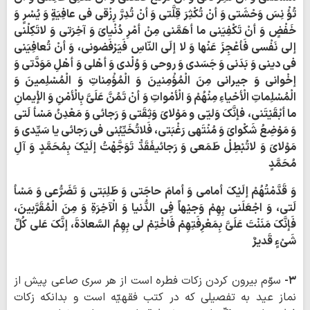
تُؤْ نِسَ وَحْشَتی وَ أنْ تُکْثِرَ قِلَّتی وَ أنْ تُدِرَّ رِزْقی فی عافِیَةٍ وَ یُسْرٍ وَ
خَفْضٍ وَ أنْ تَکْفِیَنی ما أهَمَّنی مِنْ أمْرِ دُنْیایَ وَ آخِرَتی وَ لاتَکِلْنی
إلی نَفْسی فَأعْجِزَ عَنْها وَ لا إلَی النّاسِ فَیَرْفَضونی، وَ أنْ تُعافِیَنی
فی دینی وَ بَدَنی وَ جَسَدی وَ روحی وَ وُلْدی وَ أهْلی وَ أهْلِ مَوَدَّتی وَ
إخْوانی وَ جیرانی مِنَ الْمُؤْمِنینَ وَ الْمُؤْمِناتِ وَ الْمُسْلِمینَ وَ
الْمُسْلِماتِ الْأحْیاءِ مِنْهُمْ وَ الْأمْواتِ وَ أنْ تَمُنَّ عَلَیَّ بِالْأمْنِ وَ الإْیمانِ
ما أبْقَیْتَنی، فإنَّکَ وَلیّی و مَوْلایَ وَثِقَتی وَ رَجائی وَ مَعْدِنُ مَسْأ لَتی
وَ مَوْضِعُ شَکْوایَ وَ مُنْتَهی رَغْبَتی، فَلاتُخَیِّبُنی فی رَجائی یا سَیِّدی وَ
مَوْلایَ وَ لاتُبْطِلْ طَمَعی وَ رَجائی‏فَقَدّْ تَوَجَّهْتُ إلَیْکَ بِمُحَمَّدٍ وَ آلِ
مُحَمَّدٍ
وَ قَدَّمْتُهُمْ إلَیْکَ أمامی وَ أمامَ حاجَتی وَ طَلِبَتی وَ تَضَرُّعی وَ مَسْأ
لَتی، وَ اجْعَلَنی بِهِمْ وَجیْهاً فِی الدُّنیا وَ الْآخِرَةِ وَ مِنَ الْمُقَرَّبینَ،
فَإنَّکَ مَنَنْتَ عَلَیَّ بِمَعْرِفَتِهِمْ فَاخْتِمْ لی بِهِمُ السَّعادَةَ، إنَّکَ عَلی کُلِّ
شَیْ‏ءٍ قَدیرٌ
۳-
سوّم بیرون کردن زکات فطره است از هر سری صاعی پیش از
نماز عید به تفصیلی که در کتب فقهیّه است و بدانکه زکات