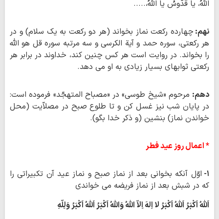
اَللهُ، یا قُدُّوسُ یا اَللهُ،.....
نهم:
چهارده رکعت نماز بخواند (هر دو رکعت به یک سلام) و در
هر رکعتی، سوره حمد و آیة الکرسی و سه مرتبه سوره قل هو الله
را بخواند. در روایت است هر کس چنین کند، خداوند در برابر هر
رکعتی ثوابهای بسیار زیادی به او می دهد.
دهم:
مرحوم «شیخ طوسی» در «مصباح المتهجّد» فرموده است:
در پایان شب نیز غسل کن و تا طلوع صبح در مصلاّیت (محل
خواندن نماز) بنشین (و ذکر خدا بگو).
* اعمال روز عید فطر
۱-
اوّل آنکه بخوانی بعد از نماز صبح و نماز عید آن تکبیراتی را
که در شبش بعد از نماز فریضه می خواندی
اَللّهُ اَکْبَرُ اَللّهُ اَکْبَرُ لا اِلهَ اِلاّ اللّهُ وَاللّهُ اَکْبَرُ اَللّهُ اَکْبَرُ وَلِلّهِ