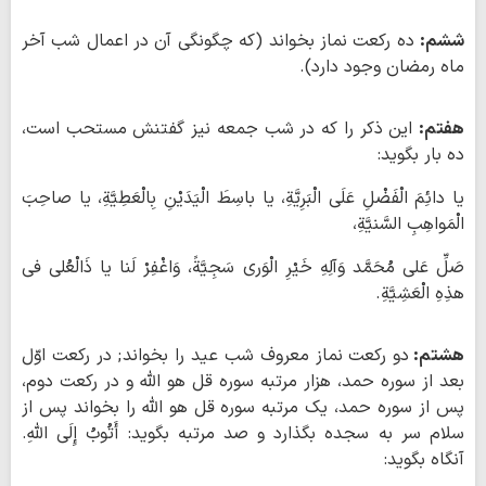
ششم:
ده رکعت نماز بخواند (که چگونگی آن در اعمال شب آخر
ماه رمضان وجود دارد).
هفتم:
این ذکر را که در شب جمعه نیز گفتنش مستحب است،
ده بار بگوید:
یا دائِمَ الْفَضْلِ عَلَی الْبَرِیَّةِ، یا باسِطَ الْیَدَیْنِ بِالْعَطِیَّةِ، یا صاحِبَ
الْمَواهِبِ السَّنیَّةِ،
صَلِّ عَلی مُحَمَّد وَآلِهِ خَیْرِ الْوَری سَجِیَّةً، وَاغْفِرْ لَنا یا ذَالْعُلی فی
هذِهِ الْعَشِیَّةِ.
هشتم:
دو رکعت نماز معروف شب عید را بخواند; در رکعت اوّل
بعد از سوره حمد، هزار مرتبه سوره قل هو اللّه و در رکعت دوم،
پس از سوره حمد، یک مرتبه سوره قل هو اللّه را بخواند پس از
سلام سر به سجده بگذارد و صد مرتبه بگوید: أَتُوبُ إِلَی اللّهِ.
آنگاه بگوید: