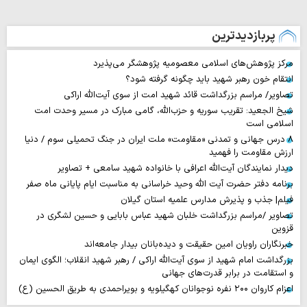
پربازدیدترین
مرکز پژوهش‌های اسلامی معصومیه پژوهشگر می‌پذیرد
انتقام خون رهبر شهید باید چگونه گرفته شود؟
تصاویر/ مراسم بزرگداشت قائد شهید امت از سوی آیت‌الله اراکی
شیخ الجعید: تقریب سوریه و حزب‌الله، گامی مبارک در مسیر وحدت امت
اسلامی است
۸ درس جهانی و تمدنی «مقاومت» ملت ایران در جنگ تحمیلی سوم / دنیا
ارزش مقاومت را فهمید
دیدار نمایندگان آیت‌الله اعرافی با خانواده شهید سامعی + تصاویر
برنامه دفتر حضرت آیت الله وحید خراسانی به مناسبت ایام پایانی ماه صفر
فیلم| جذب و پذیرش مدارس علمیه استان گیلان
تصاویر /مراسم بزرگداشت خلبان شهید عباس بابایی و حسین لشگری در
قزوین
خبرنگاران راویان امین حقیقت و دیده‌بانان بیدار جامعه‌اند
بزرگداشت امام شهید از سوی آیت‌الله اراکی / رهبر شهید انقلاب؛ الگوی ایمان
و استقامت در برابر قدرت‌های جهانی
اعزام کاروان ۲۰۰ نفره نوجوانان کهگیلویه و بویراحمدی به طریق الحسین (ع)