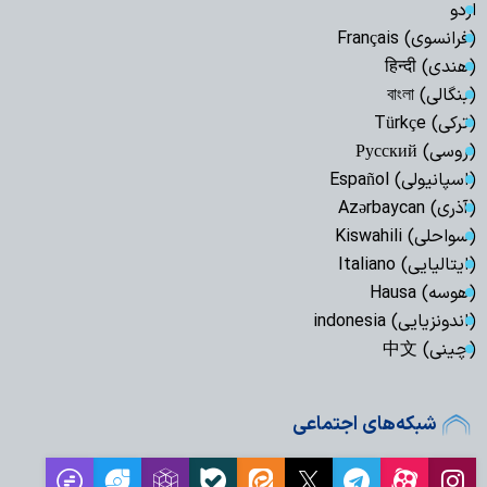
اردو
(فرانسوی) Français
(هندی) हिन्दी
(بنگالی) বাংলা
(ترکی) Türkçe
(روسی) Русский
(اسپانیولی) Español
(آذری) Azərbaycan
(سواحلی) Kiswahili
(ایتالیایی) Italiano
(هوسه) Hausa
(اندونزیایی) indonesia
(چینی) 中文
شبکه‌های اجتماعی