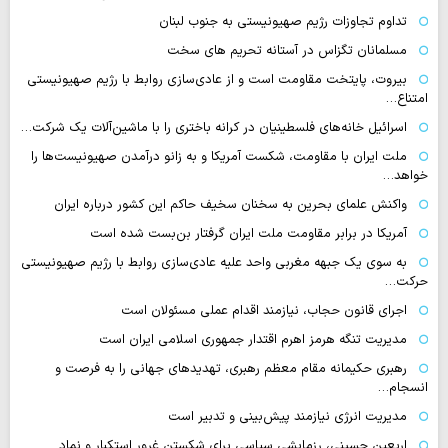
تداوم تجاوزات رژیم صهیونیستی به جنوب لبنان
مسلمانان تگزاس در آستانه تحریم های سخت
بیروت، پایتخت مقاومت است و از عادی‌سازی روابط با رژیم صهیونیستی
امتناع…
اسرائیل خانه‌های فلسطینیان در کرانه باختری را با ماشین‌آلات یک شرکت…
ملت ایران با مقاومت، شکست آمریکا و به زانو درآمدن صهیونیست‌ها را
خواهد…
واکنش علمای بحرین به سخنان سخیف حاکم این کشور درباره ایران
آمریکا در برابر مقاومت ملت ایران گرفتار بن‌بست شده است
به سوی یک جبهه مغربی واحد علیه عادی‌سازی روابط با رژیم صهیونیستی
حرکت…
اجرای قانون حجاب، نیازمند اقدام عملی مسئولان است
مدیریت تنگه هرمز اهرم اقتدار جمهوری اسلامی ایران است
رهبری حکیمانه مقام معظم رهبری، تهدیدهای جهانی را به فرصت و
انسجام…
مدیریت انرژی نیازمند پیش‌بینی و تدبیر است
اربعین حسینی، رزمایشی سیاسی برای شکستن غرور استکبار و نماد