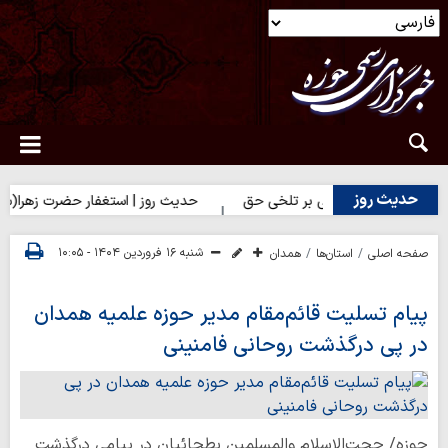
حدیث روز
ث روز | شکیبایی بر تلخی حق
حدیث روز | استغفار حضرت زهرا(س) برا
شنبه ۱۶ فروردین ۱۴۰۴ - ۱۰:۰۵
صفحه اصلی
استان‌ها
همدان
پیام تسلیت قائم‌مقام مدیر حوزه علمیه همدان
در پی درگذشت روحانی فامنینی
حوزه/ حجت‌الاسلام والمسلمین بطحائیان در پیامی درگذشت